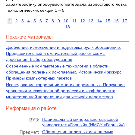
характеристику опробуемого материала из хвостового лотка
технологических секций 1 – 5.
1
2
3
4
5
6
7
8
9
10
11
12
13
14
15
16
17
18
Похожие материалы
Дробление, измельчение и подготовка руд к обогащению.
Предварительный и окончательный расчет схемы
дробления. Выбор оборудования
Современные компьютерные технологии в области
обогащения полезных ископаемых. Исторический экскурс.
Примеры компьютерных пакетов
Исследование корреляции многих переменных. Получение
уравнения множественной регрессии и коэффициента
множественной корреляции для четырёх параметров
Информация о работе
Национальный минерально-сырьевой
ВУЗ:
университет «Горный» (НМСУ «Горный»)
Обогащение полезных ископаемых
Предмет: