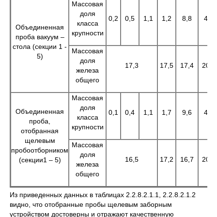
Массовая
доля
0,2
0,5
1,1
1,2
8,8
4,3
класса
Объединенная
крупности
проба вакуум –
стола (секции 1 -
Массовая
5)
доля
17,3
17,5
17,4
20,0
железа
общего
Массовая
доля
Объединенная
0,1
0,4
1,1
1,7
9,6
4,6
класса
проба,
крупности
отобранная
щелевым
Массовая
пробоотборником
доля
16,5
17,2
16,7
20,5
(секции1 – 5)
железа
общего
Из приведенных данных в таблицах 2.2.8.2.1.1, 2.2.8.2.1.2
видно, что отобранные пробы щелевым заборным
устройством достоверны и отражают качественную