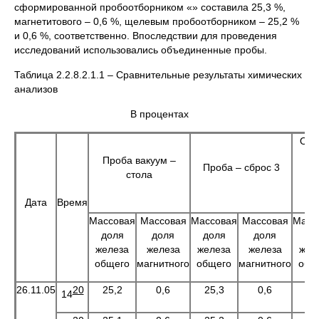
сформированной пробоотборником «» составила 25,3 %,
магнетитового – 0,6 %, щелевым пробоотборником – 25,2 %
и 0,6 %, соответственно. Впоследствии для проведения
исследований использовались объединенные пробы.
Таблица 2.2.8.2.1.1 – Сравнительные результаты химических
анализов
В процентах
Отв
Проба вакуум –
с
Проба – сброс 3
стола
пр
Дата
Время
Массовая
Массовая
Массовая
Массовая
Масс
доля
доля
доля
доля
до
железа
железа
железа
железа
жел
общего
магнитного
общего
магнитного
общ
26.11.05
20
25,2
0,6
25,3
0,6
25
14