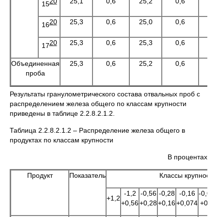
20
25,1
0,6
25,2
0,6
25
15
20
25,3
0,6
25,0
0,6
25
16
20
25,3
0,6
25,3
0,6
25
17
Объединенная
25,3
0,6
25,2
0,6
25
проба
Результаты гранулометрического состава отвальных проб с
распределением железа общего по классам крупности
приведены в таблице 2.2.8.2.1.2.
Таблица 2.2.8.2.1.2 – Распределение железа общего в
продуктах по классам крупности
В процентах
Продукт
Показатель
Классы крупности
-1,2
-0,56
-0,28
-0,16
-0,07
+1,2
+0,56
+0,28
+0,16
+0,074
+0,0