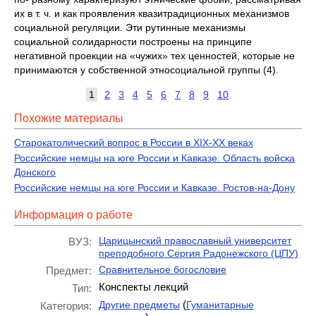
их в т. ч. и как проявления квазитрадиционных механизмов
социальной регуляции. Эти рутинные механизмы
социальной солидарности построены на принципе
негативной проекции на «чужих» тех ценностей, которые не
принимаются у собственной этносоциальной группы (4).
1
2
3
4
5
6
7
8
9
10
Похожие материалы
Старокатолический вопрос в России в XIX-XX веках
Российские немцы на юге России и Кавказе. Область войска
Донского
Российские немцы на юге России и Кавказе. Ростов-на-Дону
Информация о работе
Царицынский православный университет
ВУЗ:
преподобного Сергия Радонежского (ЦПУ)
Сравнительное богословие
Предмет:
Конспекты лекций
Тип:
(
Другие предметы
Гуманитарные
Категория: