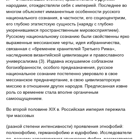
народами, отождествляли себя с империей. Последнее во
многом объясняет имманентные особенности русского
национального сознания, в частности, его социоцентризм,
его глубоко этатистскую сущность (наряду с глубоко
укоренившимся пространственным мировосприятием).
Русскому национальному сознанию были свойственны ярко
выраженные мессианские черты, идея избранничества,
связанная с «бременем хранителей Третьего Рима»,
наследников византийской цивилизации и православного
универсализма (3). Издавна искушаемое соблазном
богоизбранности, особого предназначения, русское
национальное сознание постепенно уверовало в свое
мессианское предначертание, в свою цивилизаторскую
миссию в отношении других народов. Предписанная извне
роль со временем стала вполне органичным
самоощущением.
Во второй половине XIX в. Российская империя пережила
три массовых
(разной степени интенсивности) проявления этнофобий:
полонофобию, германофобию и юдофобию. Исследователи
по- разному характеризуют этнические фобии, рассматривая