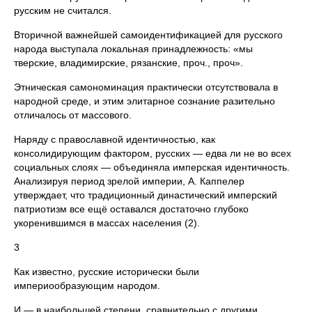
русским не считался.
Вторичной важнейшей самоидентификацией для русского
народа выступала локальная принадлежность: «мы
тверские, владимирские, рязанские, проч., проч».
Этническая самономинация практически отсутствовала в
народной среде, и этим элитарное сознание разительно
отличалось от массового.
Наряду с православной идентичностью, как
консолидирующим фактором, русских — едва ли не во всех
социальных слоях — объединяла имперская идентичность.
Анализируя период зрелой империи, А. Каппелер
утверждает, что традиционный династический имперский
патриотизм все ещё оставался достаточно глубоко
укоренившимся в массах населения (2).
3
Как известно, русские исторически были
империообразующим народом.
И — в наибольшей степени, сравнительно с другими