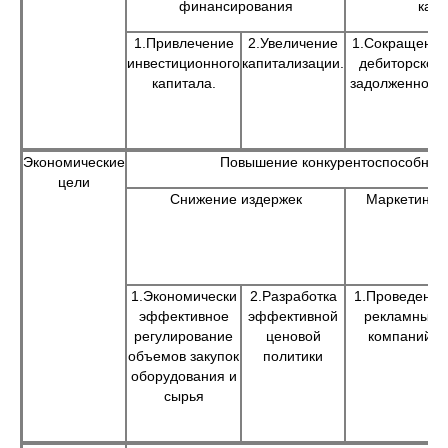
финансирования
капи
1.Привлечение
2.Увеличение
1.Сокращение
инвестиционного
капитализации.
дебиторской
капитала.
задолженност
Экономические
Повышение конкурентоспособнос
цели
Снижение издержек
Маркетингов
1.Экономически
2.Разработка
1.Проведение
эффективное
эффективной
рекламных
регулирование
ценовой
компаний
объемов закупок
политики
оборудования и
сырья