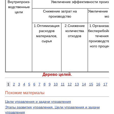
Внутрипроиз-
Увеличение эффективности производ
водственные
Снижение затрат на
Увеличение пр
цели
производство
мощн
1.Оптимизация
2.Снижение
1.Организаци
расходов
количества
бесперебойног
материалов,
отходов
течения
сырья
производствен
ного процесса
Дерево целей.
1
2
3
4
5
6
7
8
9
10
11
12
13
14
15
16
17
Похожие материалы
Цели управления и задачи управления
Этапы развития управления. Цели управления и задачи
управления