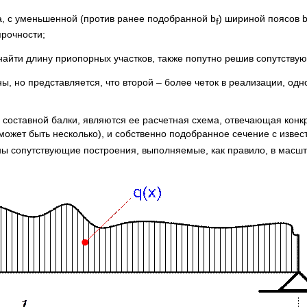
а, с уменьшенной (против ранее подобранной b
) шириной поясов b
f
прочности;
найти длину приопорных участков, также попутно решив сопутств
о представляется, что второй – более четок в реализации, одно
тавной балки, являются ее расчетная схема, отвечающая конк
 может быть несколько), и собственно подобранное сечение с изве
ны сопутствующие построения, выполняемые, как правило, в масшт