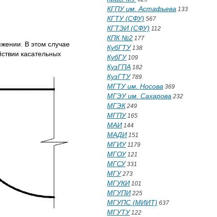
КГПУ им. Астафьева
133
КГТУ (СФУ)
567
КГТЭИ (СФУ)
112
КПК №2
177
жении. В этом случае
КубГТУ
138
йствии касательных
КубГУ
109
КузГПА
182
КузГТУ
789
МГТУ им. Носова
369
МГЭУ им. Сахарова
232
МГЭК
249
МГПУ
165
МАИ
144
МАДИ
151
МГИУ
1179
МГОУ
121
МГСУ
331
МГУ
273
МГУКИ
101
МГУПИ
225
МГУПС (МИИТ)
637
МГУТУ
122