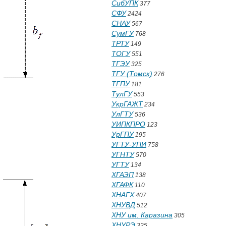
СибУПК
377
СФУ
2424
СНАУ
567
СумГУ
768
ТРТУ
149
ТОГУ
551
ТГЭУ
325
ТГУ (Томск)
276
ТГПУ
181
ТулГУ
553
УкрГАЖТ
234
УлГТУ
536
УИПКПРО
123
УрГПУ
195
УГТУ-УПИ
758
УГНТУ
570
УГТУ
134
ХГАЭП
138
ХГАФК
110
ХНАГХ
407
ХНУВД
512
ХНУ им. Каразина
305
ХНУРЭ
325