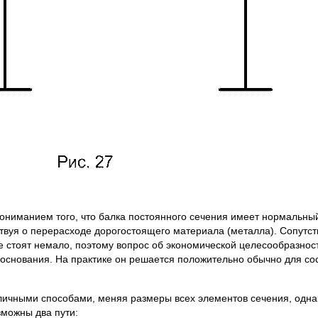
манием того, что балка постоянного сечения имеет нормальный 
ьствуя о перерасходе дорогостоящего материала (металла). Сопут
е стоят немало, поэтому вопрос об экономической целесообразнос
основания. На практике он решается положительно обычно для со
ыми способами, меняя размеры всех элементов сечения, однак
зможны два пути: