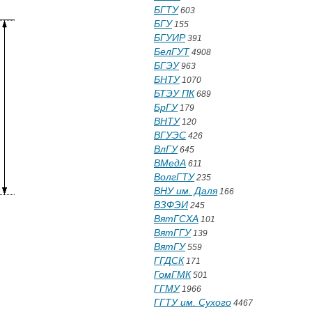
БГТУ
603
БГУ
155
БГУИР
391
БелГУТ
4908
БГЭУ
963
БНТУ
1070
БТЭУ ПК
689
БрГУ
179
ВНТУ
120
ВГУЭС
426
ВлГУ
645
ВМедА
611
ВолгГТУ
235
ВНУ им. Даля
166
ВЗФЭИ
245
ВятГСХА
101
ВятГГУ
139
ВятГУ
559
ГГДСК
171
ГомГМК
501
ГГМУ
1966
ГГТУ им. Сухого
4467