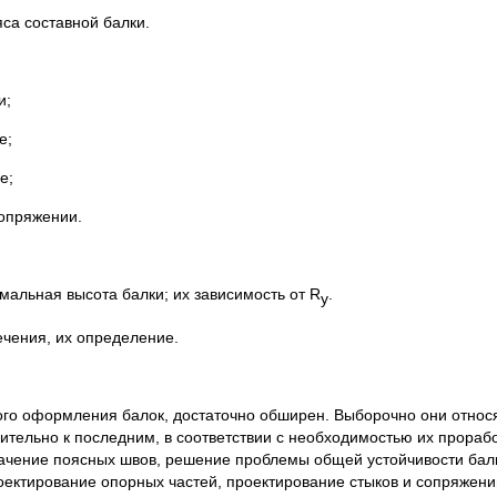
са составной балки.
и;
е;
е;
пряжении.
мальная высота балки; их зависимость от R
.
y
ечения, их определение.
оформления балок, достаточно обширен. Выборочно они относятс
ительно к последним, в соответствии с необходимостью их прорабо
начение поясных швов, решение проблемы общей устойчивости ба
роектирование опорных частей, проектирование стыков и сопряжени