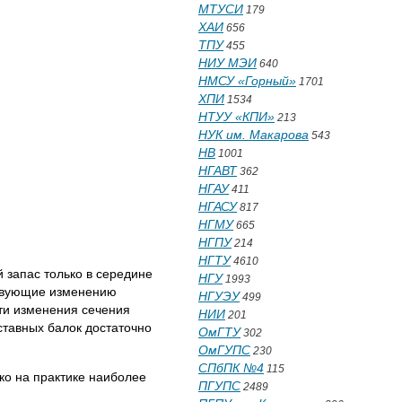
МТУСИ
179
ХАИ
656
ТПУ
455
НИУ МЭИ
640
НМСУ «Горный»
1701
ХПИ
1534
НТУУ «КПИ»
213
НУК им. Макарова
543
НВ
1001
НГАВТ
362
НГАУ
411
НГАСУ
817
НГМУ
665
НГПУ
214
НГТУ
4610
запас только в середине
НГУ
1993
ствующие изменению
НГУЭУ
499
ти изменения сечения
НИИ
201
ставных балок достаточно
ОмГТУ
302
ОмГУПС
230
СПбПК №4
115
о на практике наиболее
ПГУПС
2489