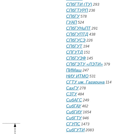
СПбГТИ (ТУ)
293
СПбГТУРП
236
СПбГУ
578
ГУАП
524
СПбГУНиПТ
291
СПбГУПТД
438
СПбГУСЭ
226
СПбГУТ
194
СПГУТД
151
СПбГУЭФ
145
СПбГЭТУ «ЛЭТИ»
379
ПИМаш
247
НИУ ИТМО
531
СГТУ им. Гагарина
114
СахГУ
278
СЗТУ
484
СибАГС
249
СибГАУ
462
СибГИУ
1654
СибГТУ
946
СГУПС
1473
СибГУТИ
2083