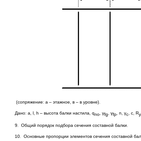
(сопряжение: а – этажное, в – в уровне).
Дано: а, l, h – высота балки настила, q
, γ
, γ
, n, γ
, c, R
no
fg
fp
c
y
9. Общий порядок подбора сечения составной балки.
10. Основные пропорции элементов сечения составной бал