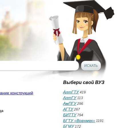
Выбери свой ВУЗ
АлтГТУ
419
вание конструкций
АлтГУ
113
АмПГУ
296
АГТУ
267
да
БИТТУ
794
БГТУ «Военмех»
1191
БГМУ
172