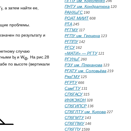
ПГПУ им. Короленко
296
ПНТУ им. Кондратюка
120
′
, а затем найти ее,
f
РАНХиГС
190
РОАТ МИИТ
608
РТА
245
ующие проблемы.
РГГМУ
117
значен по результату и
РГПУ им. Герцена
123
РГППУ
142
РГСУ
162
ретному случаю
«МАТИ» — РГТУ
121
стными b
и W
. На рис.28
f
ф
РГУНиГ
260
абе по высоте (вертикали
РЭУ им. Плеханова
123
РГАТУ им. Соловьёва
219
РязГМУ
125
РГРТУ
666
СамГТУ
131
СПбГАСУ
315
ИНЖЭКОН
328
СПбГИПСР
136
СПбГЛТУ им. Кирова
227
СПбГМТУ
143
СПбГПМУ
146
СПбГПУ
1599