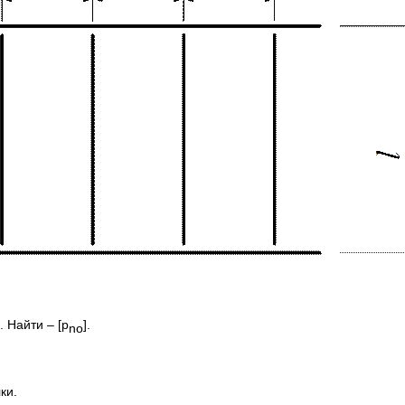
. Найти – [p
].
no
ки.