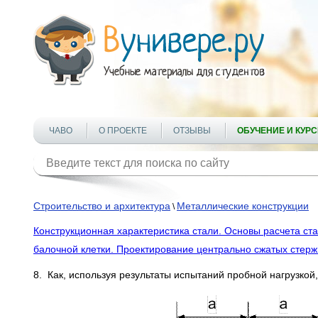
ЧАВО
О ПРОЕКТЕ
ОТЗЫВЫ
ОБУЧЕНИЕ И КУР
Строительство и архитектура
Металлические конструкции
\
Конструкционная характеристика стали. Основы расчета ст
балочной клетки. Проектирование центрально сжатых стер
8. Как, используя результаты испытаний пробной нагрузкой