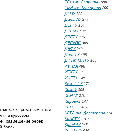
ГГУ им. Скорины
1590
ГМА им. Макарова
299
ДГПУ
159
ДальГАУ
279
ДВГГУ
134
ДВГМУ
408
ДВГТУ
936
ДВГУПС
305
ДВФУ
949
ДонГТУ
498
ДИТМ МНТУ
109
ИвГМА
488
ИГХТУ
131
ИжГТУ
145
КемГППК
171
КемГУ
508
КГМТУ
270
КировАТ
147
КГКСЭП
407
я как к прокатным, так и
КГТА им. Дегтярева
174
тки в курсовом
КнАГТУ
2910
лки, размещение ребер
КрасГАУ
345
й балок.
КрасГМУ
629