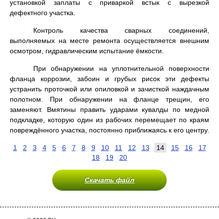
установкой заплаты с приваркой встык с вырезкой
дефектного участка.
Контроль качества сварных соединений,
выполняемых на месте ремонта осуществляется внешним
осмотром, гидравлическим испытание ёмкости.
При обнаружении на уплотнительной поверхности
фланца коррозии, забоин и грубых рисок эти дефекты
устранить проточкой или опиловкой и зачисткой наждачным
полотном. При обнаружении на фланце трещин, его
заменяют. Вмятины править ударами кувалды по медной
подкладке, которую один из рабочих перемещает по краям
повреждённого участка, постоянно приближаясь к его центру.
1
2
3
4
5
6
7
8
9
10
11
12
13
14
15
16
17
18
19
20
Скачать файл