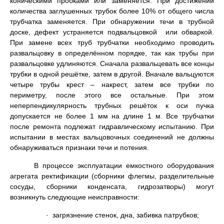
коническими пробками или заменяется. При достижении
количества заглушенных трубок более 10% от общего числа
трубчатка заменяется. При обнаружении течи в трубной
доске, дефект устраняется подвальцовкой или обваркой.
При замене всех труб трубчатки необходимо проводить
развальцовку в определённом порядке, так как трубы при
развальцовке удлиняются. Сначала развальцевать все концы
трубки в одной решётке, затем в другой. Вначале вальцуются
четыре трубы крест – накрест, затем все трубки по
периметру, после этого все остальные. При этом
неперпендикулярность трубных решёток к оси пучка
допускается не более 1 мм на длине 1 м. Все трубчатки
после ремонта подлежат гидравлическому испытанию. При
испытании в местах вальцовочных соединений не должны
обнаруживаться признаки течи и потения.
В процессе эксплуатации емкостного оборудования
агрегата ректификации (сборники флегмы, разделительные
сосуды, сборники конденсата, гидрозатворы) могут
возникнуть следующие неисправности:
· загрязнение стенок, дна, забивка патрубков;