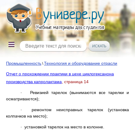
Промышленность
Технология и оборудование отрасли
\
Отчет о прохождении практики в цехе циклогексанона
производства капролактама
, страница 14
· Ревизией тарелок (вынимаются все тарелки и
осматриваются);
· ремонтом неисправных тарелок (установка
колпачков на место);
· установкой тарелок на место в колонне.