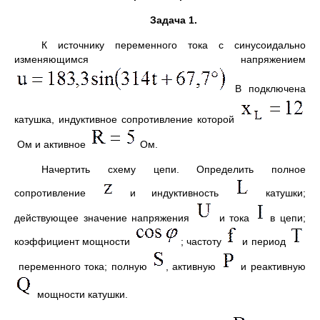
Задача 1.
К источнику переменного тока с синусоидально
изменяющимся напряжением
В подключена
катушка, индуктивное сопротивление которой
Ом и активное
Ом.
Начертить схему цепи. Определить полное
сопротивление
и индуктивность
катушки;
действующее значение напряжения
и тока
в цепи;
коэффициент мощности
; частоту
и период
переменного тока; полную
, активную
и реактивную
мощности катушки.