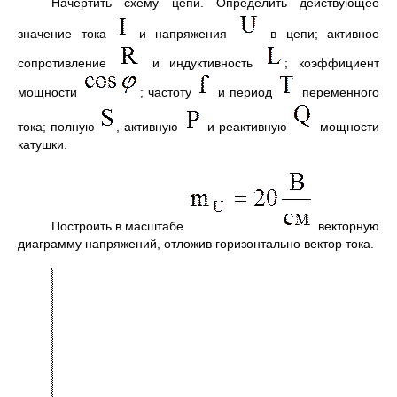
Начертить схему цепи. Определить действующее
значение тока
и напряжения
в цепи; активное
сопротивление
и индуктивность
; коэффициент
мощности
; частоту
и период
переменного
тока; полную
, активную
и реактивную
мощности
катушки.
Построить в масштабе
векторную
диаграмму напряжений, отложив горизонтально вектор тока.