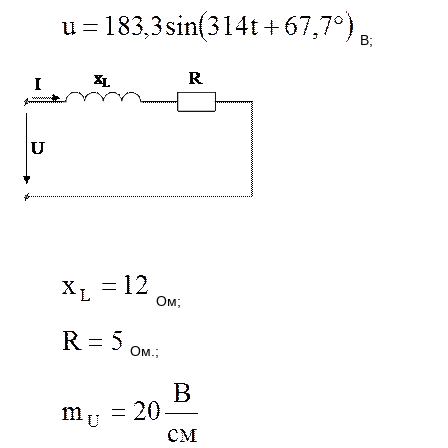
В;
Ом;
Ом.;