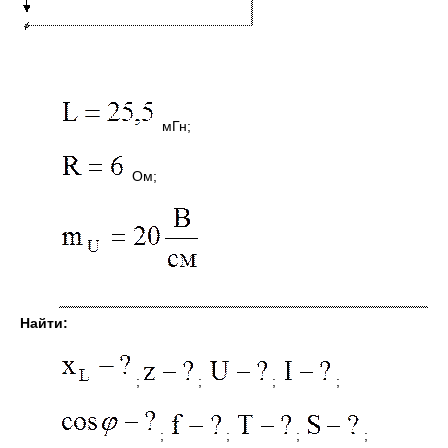
мГн;
Ом;
Найти:
;
;
;
;
;
;
;
;