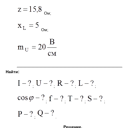
Ом;
Ом;
Найти:
;
;
;
;
;
;
;
;
;
.
Решение.