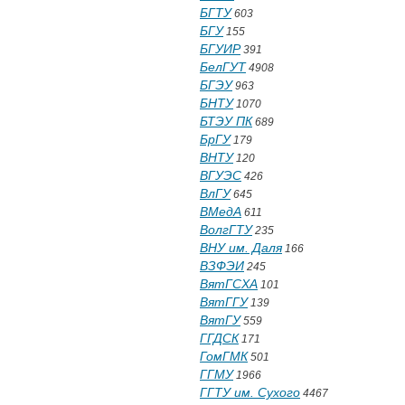
БГТУ
603
БГУ
155
БГУИР
391
БелГУТ
4908
БГЭУ
963
БНТУ
1070
БТЭУ ПК
689
БрГУ
179
ВНТУ
120
ВГУЭС
426
ВлГУ
645
ВМедА
611
ВолгГТУ
235
ВНУ им. Даля
166
ВЗФЭИ
245
ВятГСХА
101
ВятГГУ
139
ВятГУ
559
ГГДСК
171
ГомГМК
501
ГГМУ
1966
ГГТУ им. Сухого
4467