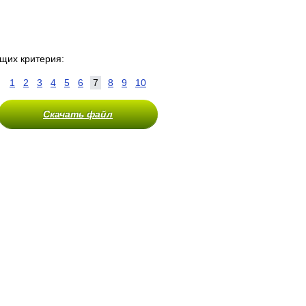
щих критерия:
1
2
3
4
5
6
7
8
9
10
Скачать файл