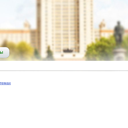
СЫ
стемах