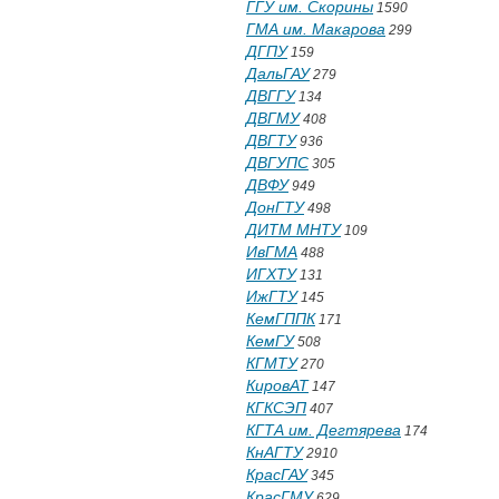
ГГУ им. Скорины
1590
ГМА им. Макарова
299
ДГПУ
159
ДальГАУ
279
ДВГГУ
134
ДВГМУ
408
ДВГТУ
936
ДВГУПС
305
ДВФУ
949
ДонГТУ
498
ДИТМ МНТУ
109
ИвГМА
488
ИГХТУ
131
ИжГТУ
145
КемГППК
171
КемГУ
508
КГМТУ
270
КировАТ
147
КГКСЭП
407
КГТА им. Дегтярева
174
КнАГТУ
2910
КрасГАУ
345
КрасГМУ
629