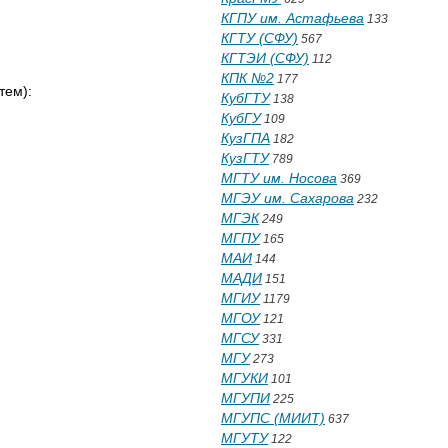
КГПУ им. Астафьева
133
КГТУ (СФУ)
567
КГТЭИ (СФУ)
112
КПК №2
177
тем):
КубГТУ
138
КубГУ
109
КузГПА
182
КузГТУ
789
МГТУ им. Носова
369
МГЭУ им. Сахарова
232
МГЭК
249
МГПУ
165
МАИ
144
МАДИ
151
МГИУ
1179
МГОУ
121
МГСУ
331
МГУ
273
МГУКИ
101
МГУПИ
225
МГУПС (МИИТ)
637
МГУТУ
122