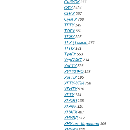
СибУПК
377
СФУ
2424
СНАУ
567
СумГУ
768
ТРТУ
149
ТОГУ
551
ТГЭУ
325
ТГУ (Томск)
276
ТГПУ
181
ТулГУ
553
УкрГАЖТ
234
УлГТУ
536
УИПКПРО
123
УрГПУ
195
УГТУ-УПИ
758
УГНТУ
570
УГТУ
134
ХГАЭП
138
ХГАФК
110
ХНАГХ
407
ХНУВД
512
ХНУ им. Каразина
305
ХНУРЭ
325