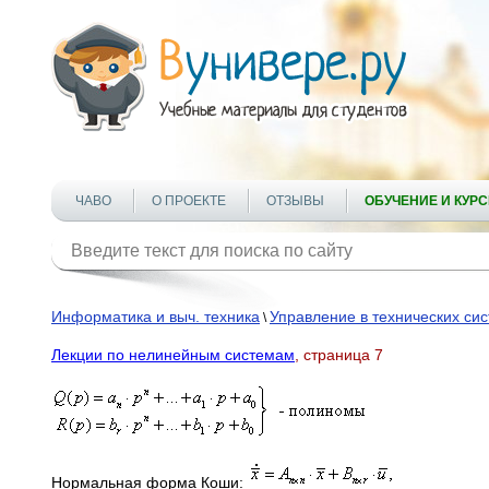
ЧАВО
О ПРОЕКТЕ
ОТЗЫВЫ
ОБУЧЕНИЕ И КУР
Информатика и выч. техника
Управление в технических си
\
Лекции по нелинейным системам
, страница 7
Нормальная форма Коши: