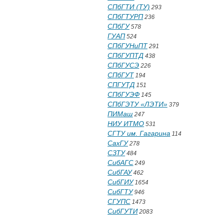
СПбГТИ (ТУ)
293
СПбГТУРП
236
СПбГУ
578
ГУАП
524
СПбГУНиПТ
291
СПбГУПТД
438
СПбГУСЭ
226
СПбГУТ
194
СПГУТД
151
СПбГУЭФ
145
СПбГЭТУ «ЛЭТИ»
379
ПИМаш
247
НИУ ИТМО
531
СГТУ им. Гагарина
114
СахГУ
278
СЗТУ
484
СибАГС
249
СибГАУ
462
СибГИУ
1654
СибГТУ
946
СГУПС
1473
СибГУТИ
2083