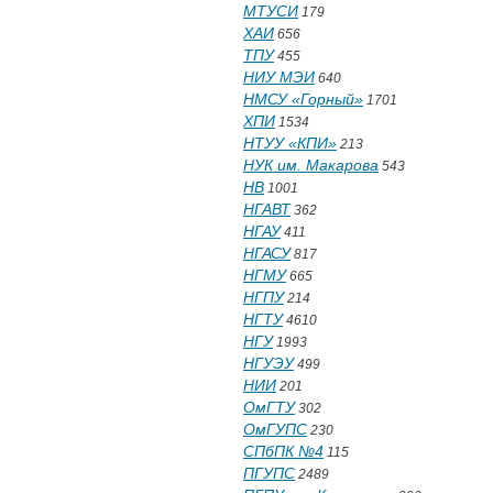
МТУСИ
179
ХАИ
656
ТПУ
455
НИУ МЭИ
640
НМСУ «Горный»
1701
ХПИ
1534
НТУУ «КПИ»
213
НУК им. Макарова
543
НВ
1001
НГАВТ
362
НГАУ
411
НГАСУ
817
НГМУ
665
НГПУ
214
НГТУ
4610
НГУ
1993
НГУЭУ
499
НИИ
201
ОмГТУ
302
ОмГУПС
230
СПбПК №4
115
ПГУПС
2489