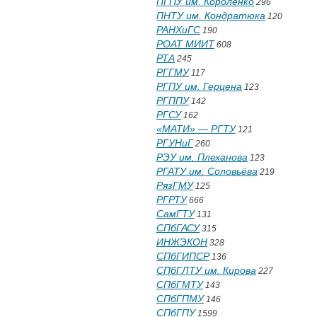
ПГПУ им. Короленко
296
ПНТУ им. Кондратюка
120
РАНХиГС
190
РОАТ МИИТ
608
РТА
245
РГГМУ
117
РГПУ им. Герцена
123
РГППУ
142
РГСУ
162
«МАТИ» — РГТУ
121
РГУНиГ
260
РЭУ им. Плеханова
123
РГАТУ им. Соловьёва
219
РязГМУ
125
РГРТУ
666
СамГТУ
131
СПбГАСУ
315
ИНЖЭКОН
328
СПбГИПСР
136
СПбГЛТУ им. Кирова
227
СПбГМТУ
143
СПбГПМУ
146
СПбГПУ
1599