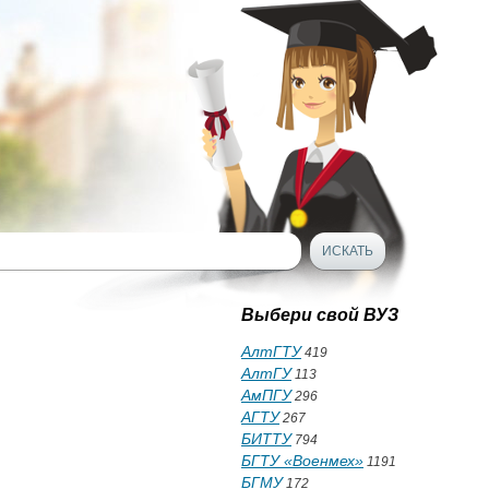
Выбери свой ВУЗ
АлтГТУ
419
АлтГУ
113
АмПГУ
296
АГТУ
267
БИТТУ
794
БГТУ «Военмех»
1191
БГМУ
172