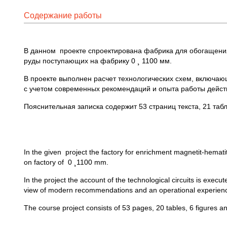
Содержание работы
В данном проекте спроектирована фабрика для обогащения 
руды поступающих на фабрику 0 ¸ 1100 мм.
В проекте выполнен расчет технологических схем, включа
с учетом современных рекомендаций и опыта работы дейс
Пояснительная записка содержит 53 страниц текста, 21 табл
In the given project the factory for enrichment magnetit-hematit
on factory of 0 ¸1100 mm.
In the project the account of the technological circuits is exe
view of modern recommendations and an operational experience
The course project consists of 53 pages, 20 tables, 6 figures a