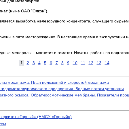
рья для металлургов.
инат (ныне ОАО ”Олкон”).
ляется выработка железорудного концентрата, служащего сырьем 
ны в пяти месторождеиях. В настоящее время в эксплуатации нах
дные менералы – магнетит и гематит. Начаты работы по подготов
1
2
3
4
5
6
7
8
9
10
11
12
13
14
лиз механизма. План положений и скоростей механизма
гидрометаллургического предприятия. Водные потоки установки
атного осмоса. Обратноосмотические мембраны. Показатели про
верситет «Горный» (НМСУ «Горный»)
тем