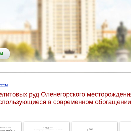
СЫ
стем
атитовых руд Оленегорского месторождения
спользующиеся в современном обогащении