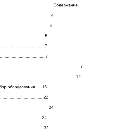
Содержание
ие 4
5
.............................. 5
......................... 7
.............................. 7
ы дробления 7
орудования дробления 12
ор оборудования..... 16
.............................. 22
4
........................... 24
............................... 32