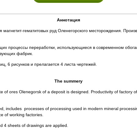
Аннотация
магнетит-гематитовых руд Оленегорского месторождения. Произво
ющих процессы переработки, использующиеся в современном обог
твующих фабрик.
иц, 6 рисунков и прелагается 4 листа чертежей.
The summery
e of ores Olenegorsk of a deposit is designed. Productivity of factory of
cuted, includes processes of processing used in modern mineral processi
 of working factories.
nd 4 sheets of drawings are applied.