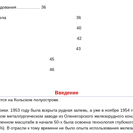
ия.................... 36
богатительного передела 36
ия для классификации 40
вания для сгущения 42
я магнитной сепарации 43
ие 45
46
Введение
тся на Кольском полуострове.
рики. 1953 году была вскрыта рудная залежь, а уже в ноябре 1954
тском металлургическом заводе из Оленегорского железорудного ко
ленном масштабе в начале 50-х была освоена технология глубоко
%). В отрасли к тому времени не было опыта использования желези