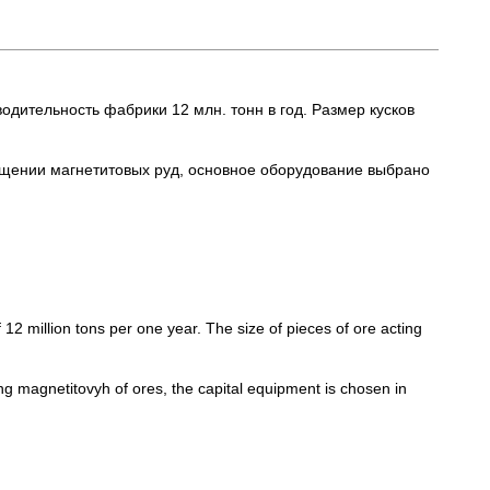
дительность фабрики 12 млн. тонн в год. Размер кусков
ащении магнетитовых руд, основное оборудование выбрано
 12 million tons per one year. The size of pieces of ore acting
ng magnetitovyh of ores, the capital equipment is chosen in