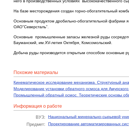
него в производственных условиях высококачественного сы
На базе месторождения создан горно-обогатительный комб
Основным продуктом дробильно-обогатительной фабрики яв
ОАО”Северсталь”.
Основные промышленные запасы железной руды сосредоточе
Бауманский, им.XV-летия Октября, Комсомольский.
Добыча руды производится открытым способом основные ру
Похожие материалы
Кинематическое исследование механизма. Структурный ана
Моделирование установки обратного осмоса для Амурского 
Промышленный обратный осмос. Теоретические основы обр
Информация о работе
Национальный минерально-сырьевой уни
ВУЗ:
Проектирование автоматизированных сис
Предмет: