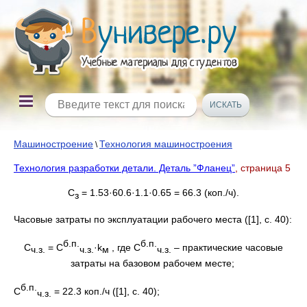
Машиностроение
Технология машиностроения
\
Технология разработки детали. Деталь ”Фланец”
, страница 5
C
= 1.53·60.6·1.1·0.65 = 66.3 (коп./ч).
з
Часовые затраты по эксплуатации рабочего места ([1], с. 40):
б.п.
б.п.
С
= С
·k
, где С
– практические часовые
ч.з.
ч.з.
м
ч.з.
затраты на базовом рабочем месте;
б.п.
С
= 22.3 коп./ч ([1], с. 40);
ч.з.