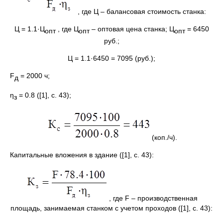
, где Ц – балансовая стоимость станка:
Ц = 1.1·Ц
, где Ц
– оптовая цена станка; Ц
= 6450
опт
опт
опт
руб.;
Ц = 1.1·6450 = 7095 (руб.);
F
= 2000 ч;
д
η
= 0.8 ([1], с. 43);
з
(коп./ч).
Капитальные вложения в здание ([1], с. 43):
, где F – производственная
площадь, занимаемая станком с учетом проходов ([1], с. 43):