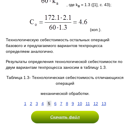
, где k
= 1.3 ([1], с. 43);
в
(коп.).
Технологическую себестоимость остальных операций
базового и предлагаемого вариантов техпроцесса
определяем аналогично.
Результаты определения технологической себестоимости по
двум вариантам техпроцесса заносим в таблицу 1.3.
Таблица 1.3- Технологическая себестоимость отличающихся
операций
механической обработки.
1
2
3
4
5
6
7
8
9
10
11
12
13
Скачать файл