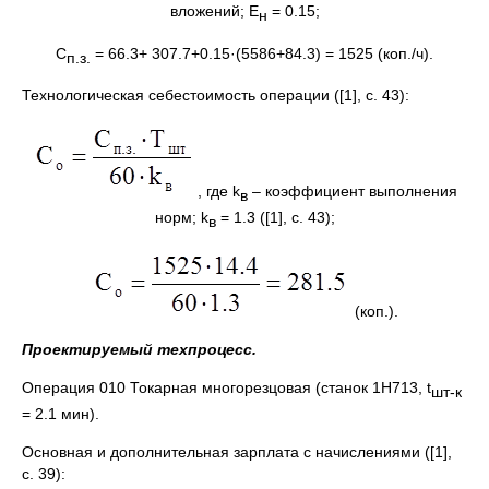
вложений; Е
= 0.15;
н
С
= 66.3+ 307.7+0.15·(5586+84.3) = 1525 (коп./ч).
п.з.
Технологическая себестоимость операции ([1], с. 43):
, где k
– коэффициент выполнения
в
норм; k
= 1.3 ([1], с. 43);
в
(коп.).
Проектируемый техпроцесс.
Операция 010 Токарная многорезцовая (станок 1Н713, t
шт-к
= 2.1 мин).
Основная и дополнительная зарплата с начислениями ([1],
с. 39):