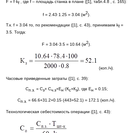
F = f·k
, где f – площадь станка в плане ([1], табл.4.8 , с. 165):
f
2
f = 2.43·1.25 = 3.04 (м
).
Т.к. f = 3.04 то, по рекомендации ([1], с. 43), принимаем k
=
f
3.5. Тогда:
2
F = 3.04·3.5 = 10.64 (м
).
(коп./ч).
Часовые приведенные затраты ([1], с. 39):
С
= С
+ С
+Е
·(К
+К
), где Е
= 0.15;
п.з.
з
ч.з
н
с
з
н
С
= 66.6+31.2+0.15·(443+52.1) = 172.1 (коп./ч).
п.з.
Технологическая себестоимость операции ([1], с. 43):