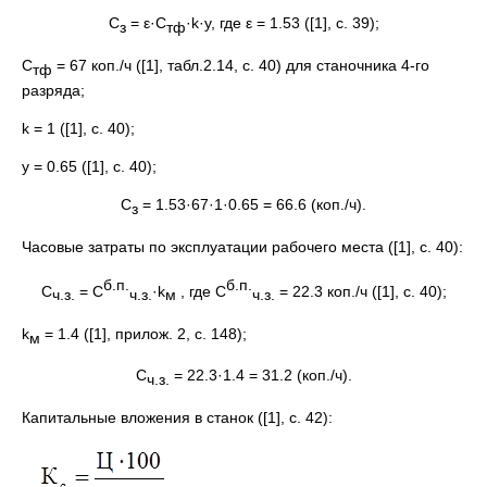
C
= ε·С
·k·y, где ε = 1.53 ([1], с. 39);
з
тф
С
= 67 коп./ч ([1], табл.2.14, с. 40) для станочника 4-го
тф
разряда;
k = 1 ([1], с. 40);
y = 0.65 ([1], с. 40);
C
= 1.53·67·1·0.65 = 66.6 (коп./ч).
з
Часовые затраты по эксплуатации рабочего места ([1], с. 40):
б.п.
б.п.
С
= С
·k
, где С
= 22.3 коп./ч ([1], с. 40);
ч.з.
ч.з.
м
ч.з.
k
= 1.4 ([1], прилож. 2, с. 148);
м
С
= 22.3·1.4 = 31.2 (коп./ч).
ч.з.
Капитальные вложения в станок ([1], с. 42):