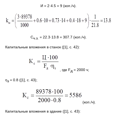
И = 2·4.5 = 9 (коп./ч).
С
= 22.3·13.8 = 307.7 (коп./ч).
ч.з.
Капитальные вложения в станок ([1], с. 42):
, где F
= 2000 ч;
д
η
= 0.8 ([1], с. 43);
з
(коп./ч).
Капитальные вложения в здание ([1], с. 43):