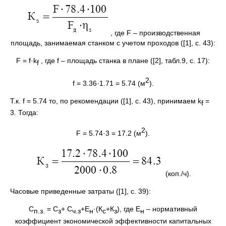
, где F – производственная
площадь, занимаемая станком с учетом проходов ([1], с. 43):
F = f·k
, где f – площадь станка в плане ([2], табл.9, с. 17):
f
2
f = 3.36·1.71 = 5.74 (м
).
Т.к. f = 5.74 то, по рекомендации ([1], с. 43), принимаем k
=
f
3. Тогда:
2
F = 5.74·3 = 17.2 (м
).
(коп./ч).
Часовые приведенные затраты ([1], с. 39):
С
= С
+ С
+Е
·(К
+К
), где Е
– нормативный
п.з.
з
ч.з
н
с
з
н
коэффициент экономической эффективности капитальных