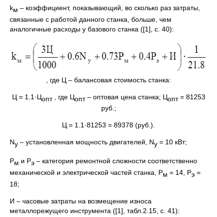
k
– коэффициент, показывающий, во сколько раз затраты,
м
связанные с работой данного станка, больше, чем
аналогичные расходы у базового станка ([1], с. 40):
, где Ц – балансовая стоимость станка:
Ц = 1.1·Ц
, где Ц
– оптовая цена станка; Ц
= 81253
опт
опт
опт
руб.;
Ц = 1.1·81253 = 89378 (руб.).
N
– установленная мощность двигателей, N
= 10 кВт;
у
у
P
и P
– категория ремонтной сложности соответственно
м
э
механической и электрической частей станка, P
= 14, P
=
м
э
18;
И – часовые затраты на возмещение износа
металлорежущего инструмента ([1], табл.2.15, с. 41):