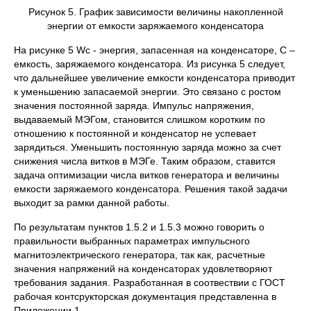
Рисунок 5. График зависимости величины накопленной
энергии от емкости заряжаемого конденсатора
На рисунке 5 Wс - энергия, запасенная на конденсаторе, С –
емкость, заряжаемого конденсатора. Из рисунка 5 следует,
что дальнейшее увеличение емкости конденсатора приводит
к уменьшению запасаемой энергии. Это связано с ростом
значения постоянной заряда. Импульс напряжения,
выдаваемый МЭГом, становится слишком коротким по
отношению к постоянной и конденсатор не успевает
зарядиться. Уменьшить постоянную заряда можно за счет
снижения числа витков в МЭГе. Таким образом, ставится
задача оптимизации числа витков генератора и величины
емкости заряжаемого конденсатора. Решения такой задачи
выходит за рамки данной работы.
По результатам пунктов 1.5.2 и 1.5.3 можно говорить о
правильности выбранных параметрах импульсного
магнитоэлектрического генератора, так как, расчетные
значения напряжений на конденсаторах удовлетворяют
требования задания. Разработанная в соотвествии с ГОСТ
рабочая контсрукторская документация представленна в
Приложении 1.