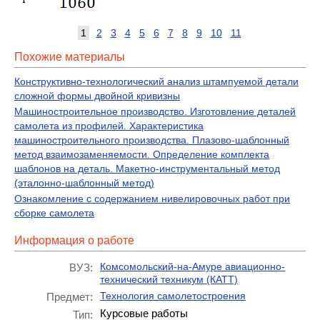
1
2
3
4
5
6
7
8
9
10
11
Похожие материалы
Конструктивно-технологический анализ штампуемой детали
сложной формы двойной кривизны
Машиностроительное производство. Изготовление деталей
самолета из профилей. Характеристика
машиностроительного производства. Плазово-шаблонный
метод взаимозаменяемости. Определение комплекта
шаблонов на деталь. Макетно-инструментальный метод
(эталонно-шаблонный метод)
Ознакомление с содержанием нивелировочных работ при
сборке самолета
Информация о работе
Комсомольский-на-Амуре авиационно-
ВУЗ:
технический техникум (КАТТ)
Технология самолетостроения
Предмет:
Курсовые работы
Тип: