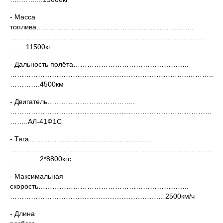
- Масса
топлива…………………………………………………………..
…………………………………………………………..…………….
…….11500кг
- Дальность полёта…………………………………………..
…………………………………………………………………..………..
………….4500км
- Двигатель………………………………..
…………………………………………………………………………………
……..АЛ-41Ф1С
- Тяга……………………………………………..
…………………………………………………………………………………
………….2*8800кгс
- Максимальная
скорость………………………………………………………..
……………………………………………………….…2500км/ч
- Длина