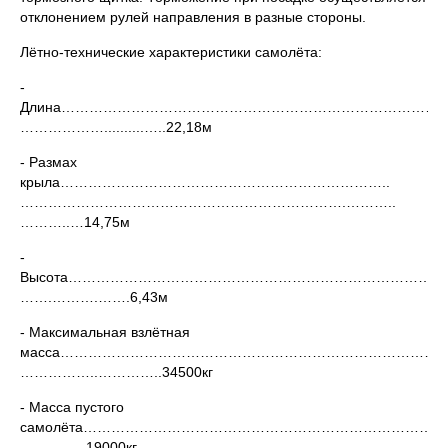
отклонением рулей направления в разные стороны.
Лётно-технические характеристики самолёта:
-
Длина………………………………………………………………………
………………..........…..22,18м
- Размах
крыла……………………………………………………………..
…………………………………………………………….………..
………..…14,75м
-
Высота……………………………………………………………………
…….……….…….6,43м
- Максимальная взлётная
масса…………………………………………………………………………
……………..…………..34500кг
- Масса пустого
самолёта…………………………………………………………………
…..……....19000кг