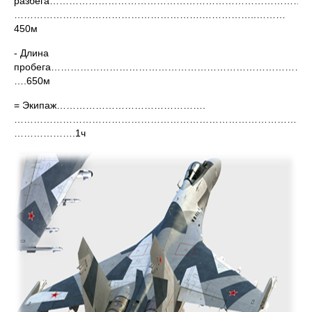
разбега……………………………………………………………………….
………………………………………………….……………..………
450м
- Длина
пробега…………………………………………………………………
….650м
= Экипаж……………………………………….
…………………………………………………………………………………
……………….1ч