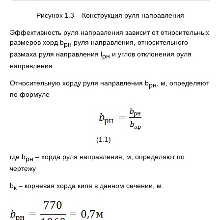
Рисунок 1.3 – Конструкция руля направления
Эффективность руля направления зависит от относительных
размеров хорд b
руля направления, относительного
рн
размаха руля направления l
и углов отклонения руля
рн
направления.
Относительную хорду руля направления b
, м, определяют
рн
по формуле
(1.1)
где b
– хорда руля направления, м, определяют по
рн
чертежу
b
– корневая хорда киля в данном сечении, м.
к