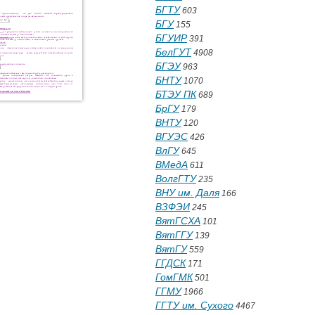
БГТУ
603
БГУ
155
БГУИР
391
БелГУТ
4908
БГЭУ
963
БНТУ
1070
БТЭУ ПК
689
БрГУ
179
ВНТУ
120
ВГУЭС
426
ВлГУ
645
ВМедА
611
ВолгГТУ
235
ВНУ им. Даля
166
ВЗФЭИ
245
ВятГСХА
101
ВятГГУ
139
ВятГУ
559
ГГДСК
171
ГомГМК
501
ГГМУ
1966
ГГТУ им. Сухого
4467