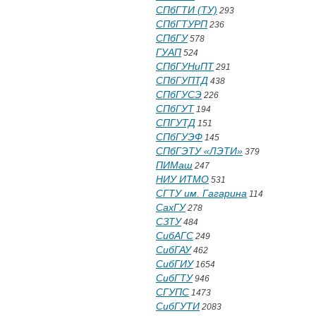
СПбГТИ (ТУ)
293
СПбГТУРП
236
СПбГУ
578
ГУАП
524
СПбГУНиПТ
291
СПбГУПТД
438
СПбГУСЭ
226
СПбГУТ
194
СПГУТД
151
СПбГУЭФ
145
СПбГЭТУ «ЛЭТИ»
379
ПИМаш
247
НИУ ИТМО
531
СГТУ им. Гагарина
114
СахГУ
278
СЗТУ
484
СибАГС
249
СибГАУ
462
СибГИУ
1654
СибГТУ
946
СГУПС
1473
СибГУТИ
2083