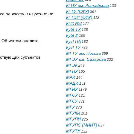
КГПУ им. Астафьева
133
КГТУ (СФУ)
567
о на части и изучение их
КГТЭИ (СФУ)
112
КПК №2
177
КубГТУ
138
КубГУ
109
. Объектом анализа
КузГПА
182
КузГТУ
789
МГТУ им. Носова
369
йствующих субъектов
МГЭУ им. Сахарова
232
МГЭК
249
МГПУ
165
МАИ
144
МАДИ
151
МГИУ
1179
МГОУ
121
МГСУ
331
МГУ
273
МГУКИ
101
МГУПИ
225
МГУПС (МИИТ)
637
МГУТУ
122