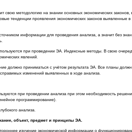
ит свою методологию на знании основных экономических законов,
новые тенденции проявления экономических законов выявленные в 
сточником информации для проведения анализа, а значит без знан
ь.
пользуются при проведении ЭА. Индексные методы. В свою очеред
омических явлений.
ие должно приниматься с учётом результата ЭА. Все планы должны
исправимых изменений выявленных в ходе анализа.
льзуются при проведении анализа при этом необходимость решен
инейное программирование).
лубокого анализа.
ание, объект, предмет и принципы ЭА.
естороннее изучение экономической информации о функционирован