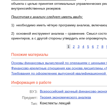
объекта с целью принятия оптимальных управленческих р
внутрихозяйственных резервов.
Приступая к анализу следует иметь ввиду:
1) необходимо иметь чёткую программу анализа, включаю
2) основной инструмент анализа – сравнение. Смысл состо
ориентиров, а с другой стороны утвердить или опровергнут
1
2
3
4
5
6
7
8
Похожие материалы
Основы финансовых вычислений по операциям с ценными 
Финансово-кредитные отношения как основа дисциплины «
Требования по оформлению выпускной квалификационной р
Информация о работе
Всероссийский заочный финансово-эконо
ВУЗ:
Теория экономического анализа
Предмет:
Конспекты лекций
Тип: