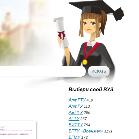
Выбери свой ВУЗ
АлтГТУ
419
АлтГУ
113
АмПГУ
296
АГТУ
267
БИТТУ
794
БГТУ «Военмех»
1191
БГМУ
172