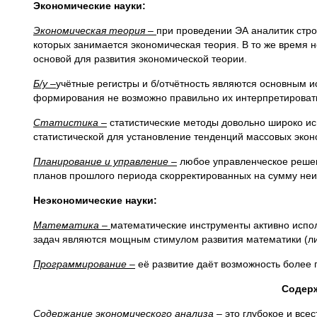
Экономические науки:
Экономическая теория –
при проведении ЭА аналитик стро
которых занимается экономическая теория. В то же время 
основой для развития экономической теории.
Б/у –
учётные регистры и б/отчётность являются основным и
формирования не возможно правильно их интерпретироват
Статистика –
статистические методы довольно широко ис
статистической для установление тенденций массовых экон
Планирование и управление –
любое управленческое решен
планов прошлого периода скорректированных на сумму не
Неэкономические науки:
Математика –
математические инструменты активно испо
задач являются мощным стимулом развития математики (л
Программирование –
её развитие даёт возможность более г
Содерж
Содержание экономического анализа –
это глубокое и вс