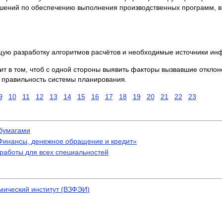
ешений по обеспечению выполнения производственных программ, 
щую разработку алгоритмов расчётов и необходимые источники и
ит в том, чтоб с одной стороны выявить факторы вызвавшие отклон
ь правильность системы планирования.
9
10
11
12
13
14
15
16
17
18
19
20
21
22
23
бумагами
Финансы, денежное обращение и кредит»
аботы для всех специальностей
мический институт (ВЗФЭИ)