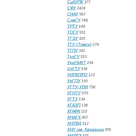
СибУПК
377
СФУ
2424
СНАУ
567
СумГУ
768
ТРТУ
149
ТОГУ
551
ТГЭУ
325
ТГУ (Томск)
276
ТГПУ
181
ТулГУ
553
УкрГАЖТ
234
УлГТУ
536
УИПКПРО
123
УрГПУ
195
УГТУ-УПИ
758
УГНТУ
570
УГТУ
134
ХГАЭП
138
ХГАФК
110
ХНАГХ
407
ХНУВД
512
ХНУ им. Каразина
305
ХНУРЭ
325