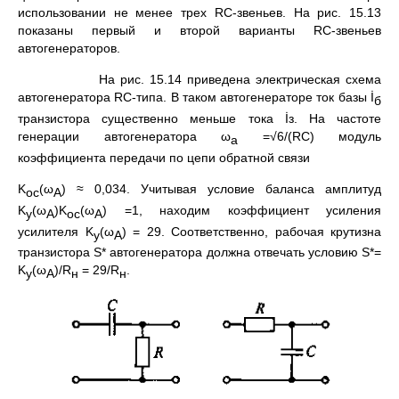
использовании не ме­нее трех RС-звеньев. На рис. 15.13
показаны первый и второй вари­анты RС-звеньев
автогенераторов.
На рис. 15.14 приведена элект­рическая схема
автогенератора RC-типа. В таком автогенераторе ток базы İ
б
транзистора сущест­венно меньше тока İз. На частоте
генерации автогенератора ω
=√6/(RC) модуль
а
коэффициента передачи по цепи обратной связи
K
(ω
) ≈ 0,034. Учитывая условие баланса амплитуд
ос
A
K
(ω
)K
(ω
) =1, находим коэффициент усиления
у
A
ос
A
усилителя K
(ω
) = 29. Соот­ветственно, рабочая крутизна
у
A
транзистора S* автогенератора дол­жна отвечать условию S*=
K
(ω
)/R
= 29/R
.
у
A
н
н