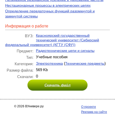
Нестационарные процессы в электрических цепях
Определение передаточных функций разомкнутой и
замкнутой системы
Информация о работе
Красноярский государственный
ВУЗ:
технический университет (Сибирский
федеральный университет) (КГТУ (СФУ))
Радиотехнические цепи и сигналы
Предмет:
Учебные пособия
Тип:
(
)
Электротехника
Технические предметы
Категория:
569 Kb
Размер файла:
0
Скачали:
Скачать файл
© 2026 ВУнивере.ру
О проекте
Реклама на сайте