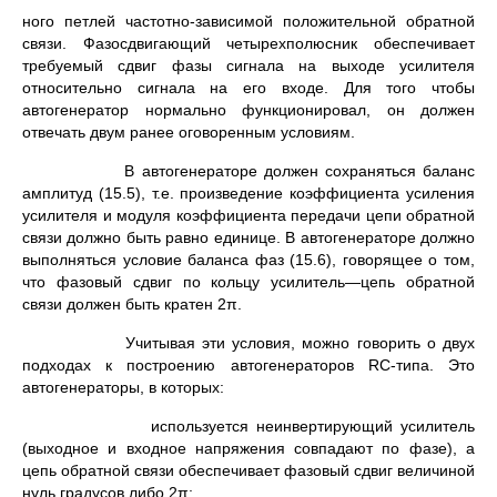
ного петлей частотно-зависимой положительной обратной
связи. Фазосдвигающий четырехполюсник обеспечивает
требуемый сдвиг фазы сигнала на выходе усилителя
относительно сигнала на его входе. Для того чтобы
автогенератор нормально функционировал, он должен
отвечать двум ранее оговоренным условиям.
В автогенераторе должен сохраняться баланс
амплитуд (15.5), т.е. произведение коэффициента усиления
усилителя и модуля коэффициента передачи цепи обратной
связи должно быть равно единице. В автогенераторе должно
выполняться условие баланса фаз (15.6), говорящее о том,
что фазовый сдвиг по кольцу усили­тель—цепь обратной
связи должен быть кратен 2π.
Учитывая эти условия, можно говорить о двух
подходах к пост­роению автогенераторов RС-типа. Это
автогенераторы, в которых:
используется неинвертирующий усилитель
(выходное и вход­ное напряжения совпадают по фазе), а
цепь обратной связи обес­печивает фазовый сдвиг величиной
нуль градусов либо 2π;