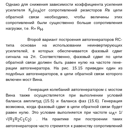
Однако для снижения зави­симости коэффициента усиления
усилителя К
(ω
)от сопротив­лений резисторов
R
в цепи
у
A
обратной связи необходимо, чтобы величины этих
сопротивлений были существенно больше сопро­тивления
нагрузки, т.е. R» R
.
H
Второй вариант построения автогенераторов RС-
типа основан на использовании неинвертирующих
усилителей, в которых обеспе­чивается фазовый сдвиг
сигнала на 2π. Соответственно, фазовый сдвиг по цепи
обратной связи должен быть равен нулю на частоте гене­
рации автогенератора. На рис. 15.15 приведен один из
подобных ав­тогенераторов, в цепи обратной связи которого
включен мост Вина.
Генерация колебаний автогенератором с мостом
Вина также осуществляется при выполнении условий
баланса амплитуд (15.5) и баланса фаз (15.6). Генерация
возможна, когда фазовый сдвиг в цепи обратной связи будет
равен нулю. Это условие выполняется при частоте ω
= 1/
A
√(R
R
C
C
)
. На практике при построении та­ких
1
2
1
2
автогенераторов часто стремятся к равенству сопротивлений