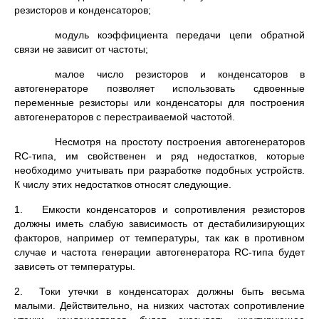
резисторов и кон­денсаторов;
модуль коэффициента передачи цепи обратной
связи не зави­сит от частоты;
малое число резисторов и конденсаторов в
автогенераторе позво­ляет использовать сдвоенные
переменные резисторы или конденса­торы для построения
автогенераторов с перестраиваемой частотой.
Несмотря на простоту построения автогенераторов
RС-типа, им свойственен и ряд недостатков, которые
необходимо учиты­вать при разработке подобных устройств.
К числу этих недостат­ков относят следующие.
1. Емкости конденсаторов и сопротивления резисторов
долж­ны иметь слабую зависимость от дестабилизирующих
факторов, например от температуры, так как в противном
случае и частота генерации автогенератора RC-типа будет
зависеть от температуры.
2. Токи утечки в конденсаторах должны быть весьма
малыми. Действительно, на низких частотах сопротивление