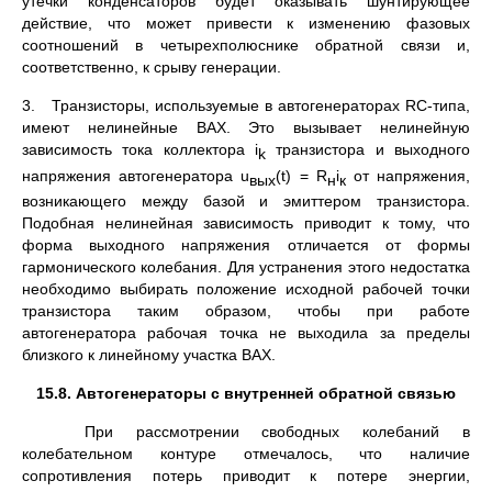
утечки кон­денсаторов будет оказывать шунтирующее
действие, что может привести к изменению фазовых
соотношений в четырехполюсни­ке обратной связи и,
соответственно, к срыву генерации.
3. Транзисторы, используемые в автогенераторах RС-типа,
имеют нелинейные ВАХ. Это вызывает нелинейную
зависимость тока коллектора i
транзистора и выходного
k
напряжения автогене­ратора u
(t) = R
i
от напряжения,
вых
н
к
возникающего между базой и эмиттером транзистора.
Подобная нелинейная зависимость при­водит к тому, что
форма выходного напряжения отличается от формы
гармонического колебания. Для устранения этого недостатка
необходимо выбирать положение исходной рабочей точки
тран­зистора таким образом, чтобы при работе
автогенератора рабочая точка не выходила за пределы
близкого к линейному участка ВАХ.
15.8. Автогенераторы с внутренней обратной связью
При рассмотрении свободных колебаний в
колебательном кон­туре отмечалось, что наличие
сопротивления потерь приводит к потере энергии,