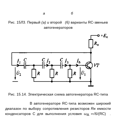
а б
Рис. 15Л3. Первый
(а) и
второй
(6)
варианты RС-звеньев
автогенераторов
Рис. 15.14. Электрическая схема автогенератора RС-типа
В автогенераторе RС-типа возможен широкий
диапазон по вы­бору сопротивления резисторов
R
и емкости
конденсаторов С для выполнения условия ω
=√6/(RC) .
A