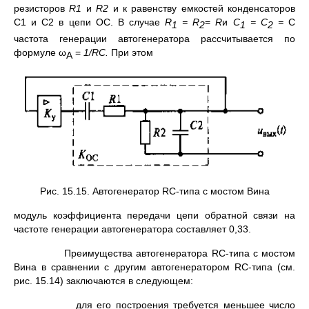
резисторов
R
1
и
R
2
и к равенству емкостей конденсаторов
С1 и С2 в цепи ОС. В случае
R
=
R
=
R
и
С
= С
=
С
1
2
1
2
частота генерации автогенератора рассчитывается по
формуле ω
=
1/
RC
.
При этом
A
Рис. 15.15. Автогенератор RС-типа с мостом Вина
модуль коэффициента передачи цепи обратной связи на
частоте генерации автогенератора составляет 0,33.
Преимущества автогенератора RС-типа с мостом
Вина в срав­нении с другим автогенератором RС-типа (см.
рис. 15.14) заклю­чаются в следующем:
для его построения требуется меньшее число