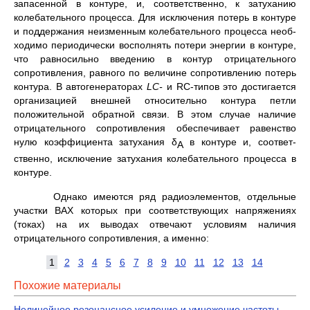
запасенной в контуре, и, соответственно, к за­туханию
колебательного процесса. Для исключения потерь в кон­туре
и поддержания неизменным колебательного процесса необ­
ходимо периодически восполнять потери энергии в контуре,
что равносильно введению в контур отрицательного
сопротивления, равного по величине сопротивлению потерь
контура. В автогенера­торах
LC
-
и RС-типов это достигается
организацией внешней от­носительно контура петли
положительной обратной связи. В этом случае наличие
отрицательного сопротивления обеспечивает ра­венство
нулю коэффициента затухания δ
в контуре и, соответ­
А
ственно, исключение затухания колебательного процесса в
кон­туре.
Однако имеются ряд радиоэлементов, отдельные
участки ВАХ которых при соответствующих напряжениях
(токах) на их выво­дах отвечают условиям наличия
отрицательного сопротивления, а именно:
1
2
3
4
5
6
7
8
9
10
11
12
13
14
Похожие материалы
Нелинейное резонансное усиление и умножение частоты