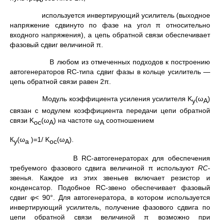
используется инвертирующий усилитель (выходное
напряжение сдвинуто по фазе на угол π относительно
входного напряжения), а цепь обратной связи обеспечивает
фазовый сдвиг величиной π.
В любом из отмеченных подходов к построению
автогенерато­ров RС-типа сдвиг фазы в кольце усилитель —
цепь обратной свя­зи равен 2π.
Модуль коэффициента усиления усилителя K
(ω
)
у
А
связан с модулем коэффициента передачи цепи обратной
связи K
(ω
) на частоте ω
соотношением
ос
А
А
К
(ω
)=1/ K
(ω
).
у
а
oc
A
В RC-автогенераторах для обеспечения
требуемого фазового сдвига величиной π используют
RC
-
звенья. Каждое из этих звеньев вклю­чает резистор и
конденсатор. Подобное RС-звено обеспечивает фа­зовый
сдвиг φ< 90°. Для автогенератора, в котором используется
инвертирующий усилитель, получение фазового сдвига по
цепи обратной связи величиной π возможно при