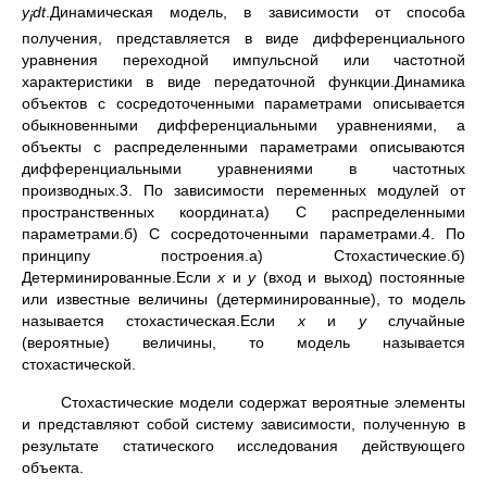
у
dt
.Динамическая модель, в зависимости от способа
i
получения, представляется в виде дифференциального
уравнения переходной импульсной или частотной
характеристики в виде передаточной функции.Динамика
объектов с сосредоточенными параметрами описывается
обыкновенными дифференциальными уравнениями, а
объекты с распределенными параметрами описываются
дифференциальными уравнениями в частотных
производных.3. По зависимости переменных модулей от
пространственных координат.а) С распределенными
параметрами.б) С сосредоточенными параметрами.4. По
принципу построения.а) Стохастические.б)
Детерминированные.Если
х
и
у
(вход и выход) постоянные
или известные величины (детерминированные), то модель
называется стохастическая.Если
х
и
у
случайные
(вероятные) величины, то модель называется
стохастической.
Стохастические модели содержат вероятные элементы
и представляют собой систему зависимости, полученную в
результате статического исследования действующего
объекта.