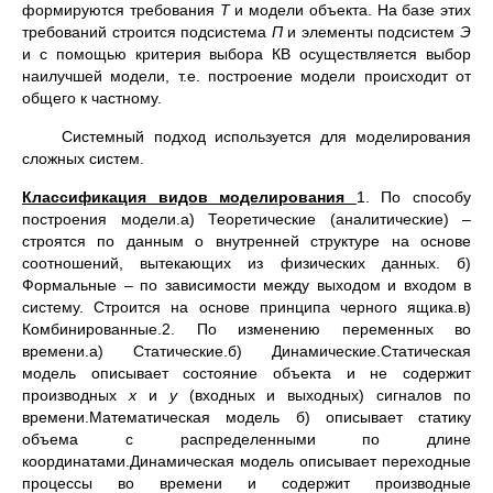
формируются требования
Т
и модели объекта. На базе этих
требований строится подсистема
П
и элементы подсистем
Э
и с помощью критерия выбора КВ осуществляется выбор
наилучшей модели, т.е. построение модели происходит от
общего к частному.
Системный подход используется для моделирования
сложных систем.
Классификация видов моделирования
1. По способу
построения модели.а) Теоретические (аналитические) –
строятся по данным о внутренней структуре на основе
соотношений, вытекающих из физических данных. б)
Формальные – по зависимости между выходом и входом в
систему. Строится на основе принципа черного ящика.в)
Комбинированные.2. По изменению переменных во
времени.а) Статические.б) Динамические.Статическая
модель описывает состояние объекта и не содержит
производных
х
и
у
(входных и выходных) сигналов по
времени.
Математическая модель б) описывает статику
объема с распределенными по длине
координатами.Динамическая модель описывает переходные
процессы во времени и содержит производные