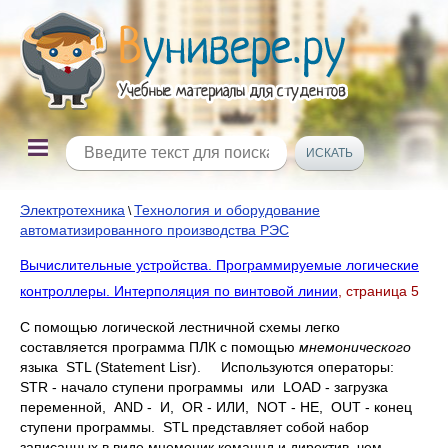
Электротехника
Технология и оборудование
\
автоматизированного производства РЭС
Вычислительные устройства. Программируемые логические
контроллеры. Интерполяция по винтовой линии
, страница 5
С помощью логической лестничной схемы легко
составляется программа ПЛК с помощью
мнемонического
языка STL (Statement Lisr). Используются операторы:
STR - начало ступени программы или LOAD - загрузка
переменной, AND - И, OR - ИЛИ, NOT - НЕ, OUT - конец
ступени программы. STL представляет собой набор
записанных в виде мнемоник команнд и директив, чем