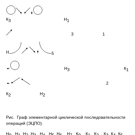
К
Н
3
1
3 1
Н
5
Н
К
3
1
2
К
Н
2
2
Рис. Граф элементарной циклической последовательности
операций (ЭЦПО).
Н
Н
Н
Н
Н
Н
Н
Н
К
К
К
К
К
К
0
1
2
3
4
5
6
7
0
1
2
3
4
5