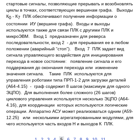
стартовые сигналы, позволяющие прерывать и возобновлять
циклы в точках, соответствующих вершинам графа. Выходы
К
- К
ПЛК обеспечивают получение информации о
0
7
состоянии ИУ (вершине графа). Входы и выходы
используются также для связи ПЛК с другими ПЛК и
микроЭВМ. Вход 1 предназначен для реверса
последовательности, вход 2 - для прерывания ее в любом
положении (аварийный “стоп”). Вход 7 ПЛК задает вид
сигнала управляющего воздействия для инициирования
перехода в новое состояние: появление сигнала и его
поддержания до окончания перехода или изменение
значения сигнала. Такие ПЛК используются для
управления роботами типа ПРП-1-2 для загрузки деталей
(А64-4.15) - граф содержит 8 шагов (максимум для одного
ЭЦПО). Для выполнения более сложного (26 шагов)
циклового управления используется несколько ЭЦПО (А64-
4.16), для координации которых используются логические
операции. Аппаратно АСУ может реализоваться одним (А59-
12.25) или несколькими агрегатированными модулями, для
чего используется часть входов Н и выходов К ПЛК.
1
2
3
4
5
6
7
8
9
10
11