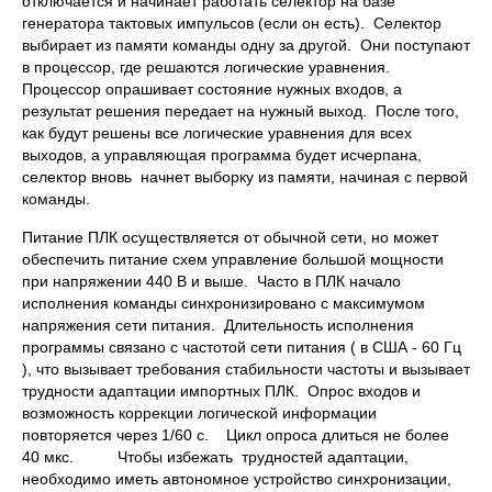
отключается и начинает работать селектор на базе
генератора тактовых импульсов (если он есть). Селектор
выбирает из памяти команды одну за другой. Они поступают
в процессор, где решаются логические уравнения.
Процессор опрашивает состояние нужных входов, а
результат решения передает на нужный выход. После того,
как будут решены все логические уравнения для всех
выходов, а управляющая программа будет исчерпана,
селектор вновь начнет выборку из памяти, начиная с первой
команды.
Питание ПЛК осуществляется от обычной сети, но может
обеспечить питание схем управление большой мощности
при напряжении 440 В и выше. Часто в ПЛК начало
исполнения команды синхронизировано с максимумом
напряжения сети питания. Длительность исполнения
программы связано с частотой сети питания ( в США - 60 Гц
), что вызывает требования стабильности частоты и вызывает
трудности адаптации импортных ПЛК. Опрос входов и
возможность коррекции логической информации
повторяется через 1/60 с. Цикл опроса длиться не более
40 мкс. Чтобы избежать трудностей адаптации,
необходимо иметь автономное устройство синхронизации,