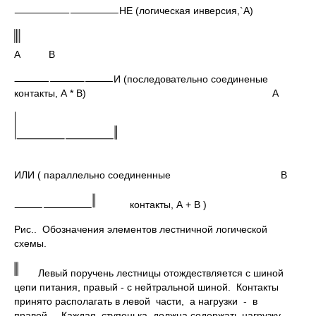
НЕ (логическая инверсия,`А)
А В
И (последовательно соединеные
контакты, А * В) А
ИЛИ ( параллельно соединенные В
контакты, А + В )
Рис.. Обозначения элементов лестничной логической
схемы.
Левый поручень лестницы отождествляется с шиной
цепи питания, правый - с нейтральной шиной. Контакты
принято располагать в левой части, а нагрузки - в
правой. Каждая ступенька должна содержать нагрузку