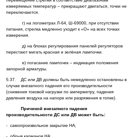
перемещение стрелки в соответствие диапазонам
измеряемых температур – прекращают двигаться, точки не
переключаются.
г) на логометрах Л-64, Ш-69000, при отсутствии
питания, стрелка медленно уходит к «О» на всех точках
измерения.
д) на блоках регулирования панелей регуляторов
перестают мигать красная и зелёная лампочки.
е) погасание лампочек – индикация положения
запорной арматуры.
5.37. ДС или ДВ должны быть немедленно остановлены в
случае внезапного падения его производительности
(снижения токовой нагрузки по амперметру, падения
давления воздуха на напоре или разряжения в топке).
Причиной внезапного падения
производительности ДС или ДВ может быть:
- самопроизвольное закрытие НА;
- обрыв карманов НА;