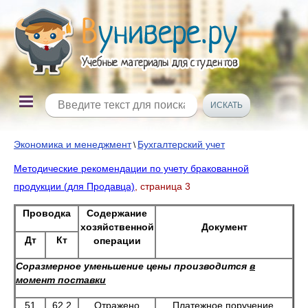
Экономика и менеджмент
Бухгалтерский учет
\
Методические рекомендации по учету бракованной
продукции (для Продавца)
, страница 3
Проводка
Содержание
хозяйственной
Документ
Дт
Кт
операции
Соразмерное уменьшение цены производится
в
момент поставки
51
62.2
Отражено
Платежное поручение,