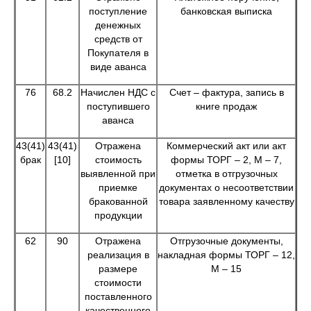
поступление
банковская выписка
денежных
средств от
Покупателя в
виде аванса
76
68.2
Начислен НДС с
Счет – фактура, запись в
поступившего
книге продаж
аванса
43(41)
43(41)
Отражена
Коммерческий акт или акт
брак
[10]
стоимость
формы ТОРГ – 2, М – 7,
выявленной при
отметка в отгрузочных
приемке
документах о несоответствии
бракованной
товара заявленному качеству
продукции
62
90
Отражена
Отгрузочные документы,
реализация в
накладная формы ТОРГ – 12,
размере
М – 15
стоимости
поставленного
качественного