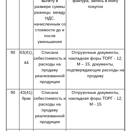
вычету в
фактура, запись в книгу
размере суммы
покупок
разницы между
НДС,
начисленным со
стоимости до и
после
уменьшения
90
43(41),
Списана
Отгрузочные документы,
себестоимость и
накладная форы ТОРГ - 12,
44
расходы на
М – 15, документы,
продажу
подтверждающие расходы на
реализованной
продажу
продукции
90
43(41)
Списана
Отгрузочные документы,
брак
себестоимость и
накладная форы ТОРГ - 12,
расходы на
М - 15
продажу
реализованной
продукции