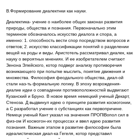
В.Формирование диалектнки как науки.
Диалектика- учение о наиболее общих законах развития
природы, общества и познания. Первоначально этим
термином обозначалось искусство диалога и спора, а
именно: 1. способность вести спор посредством вопросов и
ответов; 2. искусство классификации понятий о разделении
вещей на роды и виды. Аристотель рассматривал диалек, как
науку о вероятных мнениях. И ее изобретателем считают
Зенона Элейского, котор подверг анализу противоречия
возникающего при попытке мыслить, поиятие движения и
множества. Философия феодального общества, диал-ой
стали наз-ть формальную логику. В эпоху возрождения-
диалие идеи о совпадении противоположностей выдвигают
Кузанский и Бруно. В новое время немецкий ученый Декарт,
Стеноза. Д выдвинул идею о принципе развития космогонии,
а С разработал учение о субстанциях как первопричине.
Немецк ученый Кант указал на значения ПРОПlВопол сил в
физ-ом И космогон-их процессах и ввел идею развития
познания. Важным этапом в развитие философии была
идеалистическая диал-ка Гегеля, котор представил