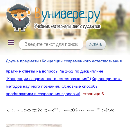
Другие предметы
Концепции современного естествознания
\
Краткие ответы на вопросы № 1-52 по дисциплине
"Концепции современного естествознания" (Характеристика
методов научного познания. Основные способы
профилактики и сохранения здоровья)
, страница 6
~
,. :'._~ .. ::-::-::;:;
?-::::;~~-:""' .. ~=~.:О?~~~·~~=·_""'·:~Jr,-у;