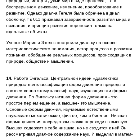
природный, истор и духый мир в виде процесса, т е в
беспрерывном движение, изменение, преобразование и
развитие. Однако диал-а Гегеля была обречена в диал
оболочку, т к 011 признавал завершенность развития мира и
познания, и принцип развития переносил только на
идеальные объекты.
Ученые Марис и Этельс построили диал-ку на основе
материалистического понимания, истор процесса и развития
познания, обобщение реальных процессов, происходящих в
природе, обществе и мышлении.
14.
Работа Энгельса. Центральной идеей «диалектики
природы» явл классификация форм движения природы и
соотвественно этому классиф наук, изучающих эти формы
движения. По Энгельсу низшая форма движения - это
простое пер ем ещение, а высшее- это мышление.
Основные формы движ-ия, изучаемые естественными
наукамиэто механическое, физ-ое, хим и биол-ое. Низшая
форма движения посредством скачка переходит в высшую.
Высшая содержит в себе низшую, но не сводится к ней Он
рассматривал диал-ое содержание наук. И выделил в матем-