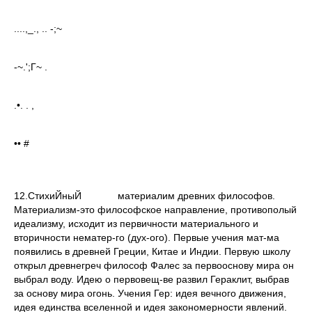
....,_., .. -;~
-~.';Г~ .
.•. . ,
•• #
12.СтихиЙныЙ материалим древних философов.
Материализм-это философское направление, противополый
идеализму, исходит из первичности материального и
вторичности нематер-го (дух-ого). Первые учения мат-ма
появились в древней Греции, Китае и Индии. Первую школу
открыл древнегреч философ Фалес за первооснову мира он
выбрал воду. Идею о первовещ-ве развил Гераклит, выбрав
за основу мира огонь. Учения Гер: идея вечного движения,
идея единства вселенной и идея закономерности явлений.