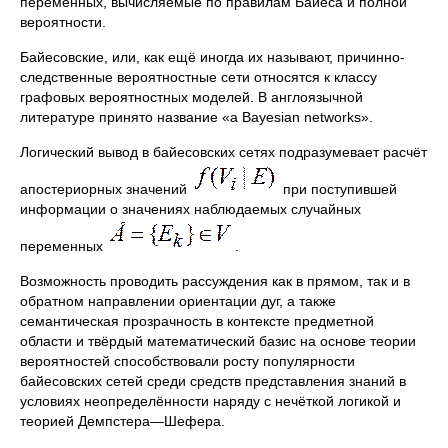
переменных, вычисляемые по правилам Байеса и полной
вероятности.
Байесовские, или, как ещё иногда их называют, причинно-
следственные вероятностные сети относятся к классу
графовых вероятностных моделей. В англоязычной
литературе принято название «а Bayesian networks».
Логический вывод в байесовских сетях подразумевает расчёт
апостериорных значений
при поступившей
информации о значениях наблюдаемых случайных
переменных
.
Возможность проводить рассуждения как в прямом, так и в
обратном направлении ориентации дуг, а также
семантическая прозрачность в контексте предметной
области и твёрдый математический базис на основе теории
вероятностей способствовали росту популярности
байесовских сетей среди средств представления знаний в
условиях неопределённости наряду с нечёткой логикой и
теорией Демпстера―Шефера.