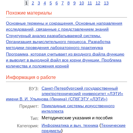
1
2
3
4
5
6
7
8
9
10
11
12
13
Похожие материалы
Основные термины и сокращения. Основные направления
исследований, связанные с представлением знаний
Структурный анализ разрабатываемой системы.
Организация вычислительного процесса. Разработка
методики проведения лабораторного практикума
Программа, которая считывает из входного файла функцию
и выводит в выходной файл все корни функции. Проблема
количества и положения корней
Информация о работе
Санкт-Петербургский государственный
ВУЗ:
электротехнический университет «ЛЭТИ»
имени В. И. Ульянова (Ленина) (СПбГЭТУ «ЛЭТИ»)
Прикладные системы искусственного
Предмет:
интеллекта
Методические указания и пособия
Тип:
(
Информатика и выч. техника
Технические
Категория:
)
предметы