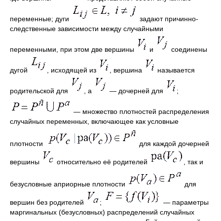
переменные; дуги
задают причинно-
следственные зависимости между случайными
переменными, при этом две вершины
и
соединены
дугой
, исходящей из
, вершина
называется
родительской для
, а
― дочерней для
;
― множество плотностей распределения
случайных переменных, включающее как условные
плотности
для каждой дочерней
вершины
относительно её родителей
, так и
безусловные априорные плотности
для
вершин без родителей
;
― параметры
маргинальных (безусловных) распределений случайных