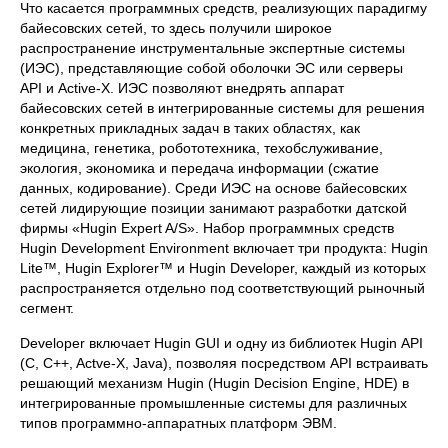
Что касается программных средств, реализующих парадигму
байесовских сетей, то здесь получили широкое
распространение инструментальные экспертные системы
(ИЭС), представляющие собой оболочки ЭС или серверы
API и Active-X. ИЭС позволяют внедрять аппарат
байесовских сетей в интегрированные системы для решения
конкретных прикладных задач в таких областях, как
медицина, генетика, робототехника, техобслуживание,
экология, экономика и передача информации (сжатие
данных, кодирование). Среди ИЭС на основе байесовских
сетей лидирующие позиции занимают разработки датской
фирмы «Нugin Expert A/S». Набор программных средств
Hugin Development Environment включает три продукта: Hugin
Lite™, Hugin Explorer™ и Hugin Developer, каждый из которых
распространяется отдельно под соответствующий рыночный
сегмент.
Developer включает Hugin GUI и одну из библиотек Hugin API
(C, C++, Actve-X, Java), позволяя посредством API встраивать
решающий механизм Hugin (Hugin Decision Engine, HDE) в
интегрированные промышленные системы для различных
типов программно-аппаратных платформ ЭВМ.