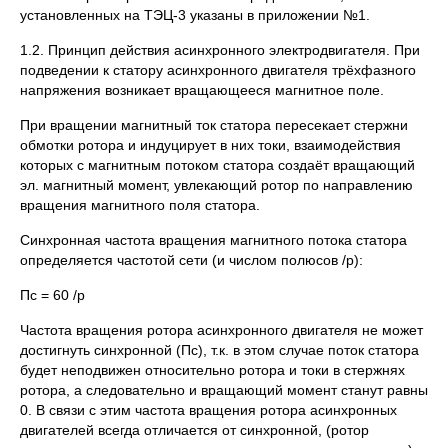
установленных на ТЭЦ-3 указаны в приложении №1.
1.2. Принцип действия асинхронного электродвигателя. При
подведении к статору асинхронного двигателя трёхфазного
напряжения возникает вращающееся магнитное поле.
При вращении магнитный ток статора пересекает стержни
обмотки ротора и индуцирует в них токи, взаимодействия
которых с магнитным потоком статора создаёт вращающий
эл. магнитный момент, увлекающий ротор по направлению
вращения магнитного поля статора.
Синхронная частота вращения магнитного потока статора
определяется частотой сети (и числом полюсов /р):
Пс = 60 /р
Частота вращения ротора асинхронного двигателя не может
достигнуть синхронной (Пс), т.к. в этом случае поток статора
будет неподвижен относительно ротора и токи в стержнях
ротора, а следовательно и вращающий момент станут равны
0. В связи с этим частота вращения ротора асинхронных
двигателей всегда отличается от синхронной, (ротор