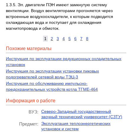
1.3.5. Эл. двигатели ПЭН имеют замкнутую систему
вентиляции. Воздух вентиляторами прогоняется через
встроенные воздухоохладители, к которым подводится
охлаждающая вода и поступает для охлаждения
магнитопровода и обмоток.
1
2
3
4
5
6
7
8
Похожие материалы
Инструкция по эксплуатации редукционных охладительных
установок
Инструкция по эксплуатации установки пиковых
подогревателей сетевой воды ТЭЦ-3
Инструкция по обслуживанию импульсно-
предохранительных устройств котла ТГМЕ-464
Информация о работе
Северо-Западный государственный
ВУЗ:
заочный технический университет (СЗТУ)
Эксплуатация теплоэнергетических
Предмет:
установок и систем