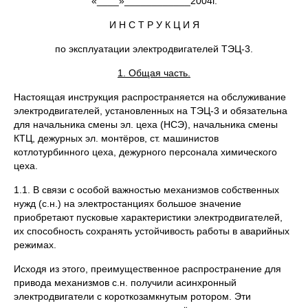
«____»____________2004г.
И Н С Т Р У К Ц И Я
по эксплуатации электродвигателей ТЭЦ-3.
1. Общая часть.
Настоящая инструкция распространяется на обслуживание
электродвигателей, установленных на ТЭЦ-3 и обязательна
для начальника смены эл. цеха (НСЭ), начальника смены
КТЦ, дежурных эл. монтёров, ст. машинистов
котлотурбинного цеха, дежурного персонала химического
цеха.
1.1. В связи с особой важностью механизмов собственных
нужд (с.н.) на электростанциях большое значение
приобретают пусковые характеристики электродвигателей,
их способность сохранять устойчивость работы в аварийных
режимах.
Исходя из этого, преимущественное распространение для
привода механизмов с.н. получили асинхронный
электродвигатели с короткозамкнутым ротором. Эти