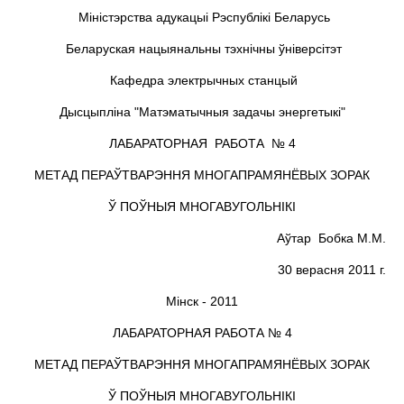
Мiнiстэрства адукацыi Рэспублiкi Беларусь
Беларуская нацыянальны тэхнічны ўніверсітэт
Кафедра электрычных станцый
Дысцыплiна "Матэматычныя задачы энергетыкi"
ЛАБАРАТОРНАЯ РАБОТА № 4
МЕТАД ПЕРАЎТВАРЭННЯ МНОГАПРАМЯНЁВЫХ ЗОРАК
Ў ПОЎНЫЯ МНОГАВУГОЛЬНIКI
Аўтар Бобка М.М.
30 верасня 2011 г.
Мiнск - 2011
ЛАБАРАТОРНАЯ РАБОТА № 4
МЕТАД ПЕРАЎТВАРЭННЯ МНОГАПРАМЯНЁВЫХ ЗОРАК
Ў ПОЎНЫЯ МНОГАВУГОЛЬНIКI