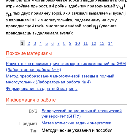
атрымоўвае прырост, якi роўны здабытку праводнасцей y
i
n,j
y
тых двух прамянёў зоркi, якiя звязвалi выдаляемы вузел j
j,k
з вяршынямi n i k многавугольнiка, падзеленаму на суму
праводнасцей галiн многапрамянёвай зоркi y
(уласная
j,j
праводнасць выдаляемага вузла):
1
2
3
4
5
6
7
8
9
10
11
12
13
14
Похожие материалы
Расчет токов несимметрических коротких замыканий на ЭВМ
(Лабораторная работа № 6)
Метод преобразования многолучевой звезды в полный
многоугольник (Лабораторная работа № 4)
Формирование квадратной матрицы
Информация о работе
Белорусский национальный технический
ВУЗ:
университет (БНТУ)
Математические задачи энергетики
Предмет:
Методические указания и пособия
Тип: