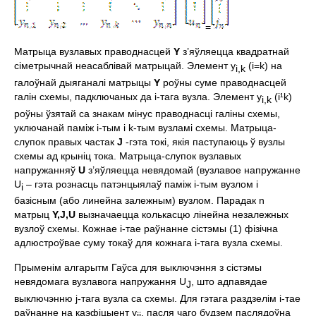
=
Матрыца вузлавых праводнасцей
Y
з’яўляецца квадратнай
сiметрычнай неасаблiвай матрыцай. Элемент y
(i=k) на
i,
k
галоўнай дыяганалi матрыцы
Y
роўны суме праводнасцей
галiн схемы, падключаных да i-тага вузла. Элемент y
(i¹k)
i,
k
роўны ўзятай са знакам мiнус праводнасцi галiны схемы,
уключанай памiж i-тым i k-тым вузламi схемы. Матрыца-
слупок правых частак
J
-гэта токi, якiя паступаюць ў вузлы
схемы ад крынiц тока. Матрыца-слупок вузлавых
напружанняў
U
з’яўляецца невядомай (вузлавое напружанне
U
– гэта рознасць патэнцыялаў паміж i-тым вузлом і
i
базісным (або линейна залежным) вузлом. Парадак n
матрыц
Y,J,U
вызначаецца колькасцю лiнейна незалежных
вузлоў схемы. Кожнае i-тае раўнанне сiстэмы (1) фiзiчна
адлюстроўвае суму токаў для кожнага і-тага вузла схемы.
Прыменiм алгарытм Гаўса для выключэння з сiстэмы
невядомага вузлавога напружання U
, што адпавядае
J
выключэнню j-тага вузла са схемы. Для гэтага раздзелiм i-тае
раўнанне на каэфiцыент y
, пасля чаго будзем паслядоўна
ij