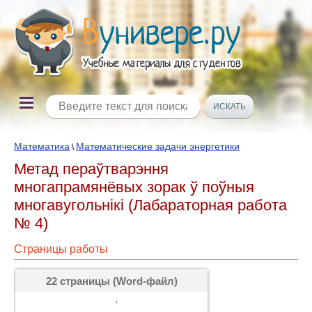
Математика
Математические задачи энергетики
\
Метад пераўтварэння
многапрамянёвых зорак ў поўныя
многавугольнiкi (Лабараторная работа
№ 4)
Страницы работы
22 страницы (Word-файл)