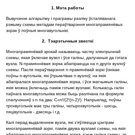
1.
Мэта работы
Вывучэнне алгарытму i праграмы разлiку ўсталяванага
рэжыму схемы метадам пераўтварэння многапрамянёвых
зорак ў поўныя многавугольнiкі.
2.
Тэарэтычныя звесткi
Многапрамянёвай зрокай называюць частку электрычнай
схемы, якая ўключае вузел i ўсе галiны, далучаныя да гэтага
вузла. N-прамяннёвая зорка абапiраецца на n другiх вузлоў
схемы. Пасля пераўтварэння n-прамянёвай зоркi ўзнiкае
поўны n-вугольнiк, якi ўтрымлiвае n вузлоў, на якiя
абапiралася многапрамянёвая зорка, i ўсе магчымыя галiны,
якiя можна ўключыць памiж гэтымi вузламi. Колькасць галiн
паўнага многавугольнiка можа быць разлiчана па формуле
спалучэнняў з n па два: C=n!/(2!(n-2)!). Напрыклад, поўны
трохвугольнiк мае тры галiны, чатырохвугольнiк - шэсць,
пяцiвугольнiк - дзесяць i г.д.
Калi перад выдаленнем вузла, які з’яўляецца цэнтрам
многапрамянёвай зоркі, памiж двума вузламi схемы, на якiя
абапiраецца многапрамянёвая зорка, iснуе галiна схемы, то