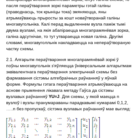
пасля пераўтварэння зоркi параметры гэтай галiны
(праводнасць, ток крынiцы тока) змяняюцца, яны
атрымаўваюць прыросты за кошт новаўтворанай галiны
многавугольнiка. Калi перад выдаленнем вузла памiж тымi
двума вузламi, на якiя абапiраецца многапрамянёвая зорка,
галiна адсутнiчае, то тут утвараецца новая галiна. Другiмi
словамi, многавуголльнiк накладваецца на непераўтвораную
частку схемы.
2.1. Алгарытм пераўтварэння многапрамянёвай зоркi ў
поўны многавугольнiк з’яўляецца ўнiверсальным алгарытмам
эквiвалентнага пераўтварэння электрычнай схемы без
фармавання сiстэмы алгебраiчных раўнанняў у яўнай
форме. Формулы гэтага пераўтварэння атрымоўваюцца на
аснове прымяненя лiкавага метаду Гаўса да сiстэмы
вузлавых раўнанняў
YU=J
. Для схемы, у якой маецца n
вузлоў і вузлы пранумараваны парадкавымі нумарамі 0,1,2,
…..n без пропускаў, сістэма вузлавых раўнанняў мае выгляд: