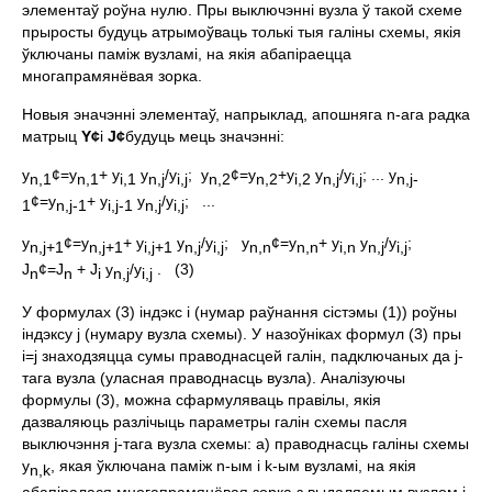
элементаў роўна нулю. Пры выключэннi вузла ў такой схеме
прыросты будуць атрымоўваць толькi тыя галiны схемы, якiя
ўключаны памiж вузламi, на якiя абапiраецца
многапрамянёвая зорка.
Новыя эначэннi элементаў, напрыклад, апошняга n-ага радка
матрыц
Y
¢
i
J
¢
будуць мець значэннi:
y
¢=y
+ y
y
/y
; y
¢=y
+y
y
/y
; ... y
n,1
n,1
i,1
n,j
i,j
n,2
n,2
i,2
n,j
i,j
n,j-
¢=y
+ y
y
/y
; ...
1
n,j-1
i,j-1
n,j
i,j
y
¢=y
+ y
y
/y
; y
¢=y
+ y
y
/y
;
n,j+1
n,j+1
i,j+1
n,j
i,j
n,n
n,n
i,n
n,j
i,j
J
¢=J
+ J
y
/y
. (3)
n
n
i
n,j
i,j
У формулах (3) iндэкс i (нумар раўнання сiстэмы (1)) роўны
iндэксу j (нумару вузла схемы). У назоўнiках формул (3) пры
i=j знаходзяцца сумы праводнасцей галiн, падключаных да j-
тага вузла (уласная праводнасць вузла). Аналiзуючы
формулы (3), можна сфармуляваць правiлы, якiя
дазваляюць разлiчыць параметры галiн схемы пасля
выключэння j-тага вузла схемы: а) праводнасць галiны схемы
y
, якая ўключана памiж n-ым i k-ым вузламi, на якiя
n,k
абапiралася многапрамянёвая зорка з выдаляемым вузлом j,