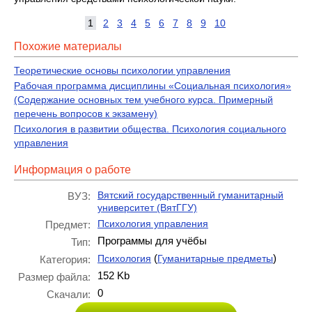
1
2
3
4
5
6
7
8
9
10
Похожие материалы
Теоретические основы психологии управления
Рабочая программа дисциплины «Социальная психология»
(Содержание основных тем учебного курса. Примерный
перечень вопросов к экзамену)
Психология в развитии общества. Психология социального
управления
Информация о работе
Вятский государственный гуманитарный
ВУЗ:
университет (ВятГГУ)
Психология управления
Предмет:
Программы для учёбы
Тип:
(
)
Психология
Гуманитарные предметы
Категория:
152 Kb
Размер файла:
0
Скачали: