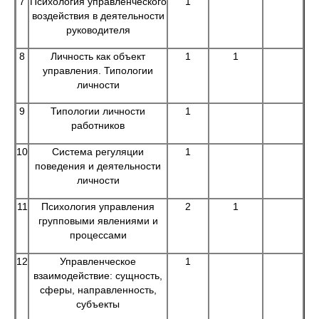
7
Психология управленческого
1
воздействия в деятельности
руководителя
8
Личность как объект
1
1
управления. Типологии
личности
9
Типологии личности
1
работников
10
Система регуляции
1
поведения и деятельности
личности
11
Психология управления
2
1
групповыми явлениями и
процессами
12
Управленческое
1
взаимодействие: сущность,
сферы, направленность,
субъекты