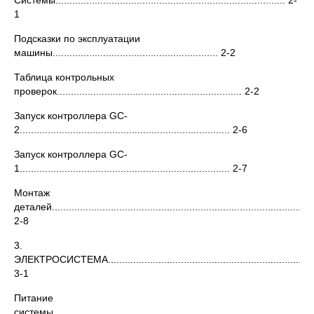
Системы.................................................................................. 2-
1
Подсказки по эксплуатации
машины........................................................... 2-2
Таблица контрольных
проверок.................................................................. 2-2
Запуск контроллера GC-
2........................................................................... 2-6
Запуск контроллера GC-
1........................................................................... 2-7
Монтаж
деталей..........................................................................................
2-8
3.
ЭЛЕКТРОСИСТЕМА...........................................................................
3-1
Питание
системы........................................................................................