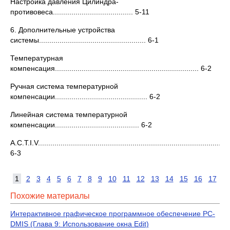
Настройка давления Цилиндра-
противовеса....................................... 5-11
6. Дополнительные устройства
системы.................................................... 6-1
Температурная
компенсация...................................................................... 6-2
Ручная система температурной
компенсации............................................. 6-2
Линейная система температурной
компенсации......................................... 6-2
A.C.T.I.V.............................................................................................
6-3
1
2
3
4
5
6
7
8
9
10
11
12
13
14
15
16
17
Похожие материалы
Интерактивное графическое программное обеспечение PC-
DMIS (Глава 9: Использование окна Edit)