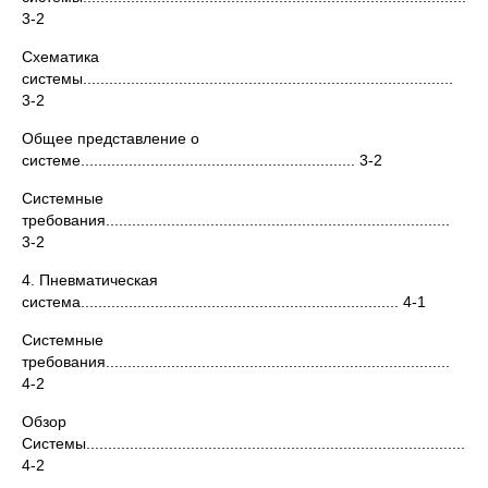
3-2
Схематика
системы.....................................................................................
3-2
Общее представление о
системе............................................................... 3-2
Системные
требования...............................................................................
3-2
4. Пневматическая
система......................................................................... 4-1
Системные
требования...............................................................................
4-2
Обзор
Системы...........................................................................................
4-2