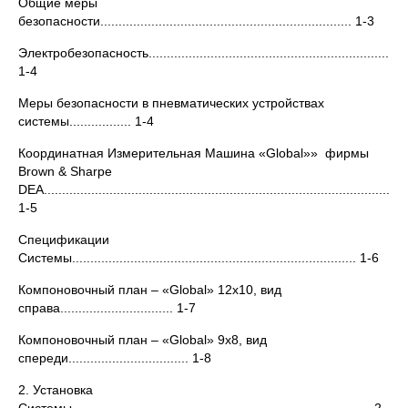
Общие меры
безопасности..................................................................... 1-3
Электробезопасность........................................................................
1-4
Меры безопасности в пневматических устройствах
системы................. 1-4
Координатная Измерительная Машина «Global»» фирмы
Brown & Sharpe
DEA....................................................................................................
1-5
Спецификации
Системы.............................................................................. 1-6
Компоновочный план – «Global» 12х10, вид
справа............................... 1-7
Компоновочный план – «Global» 9х8, вид
спереди................................. 1-8
2. Установка