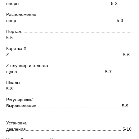
опоры......................................................................... 5-2
Расположение
опор................................................................................ 5-3
Портал...............................................................................................
5-5
Каретка Х-
Z........................................................................................... 5-6
Z плунжер и головка
щупа...................................................................... 5-7
Шкалы...............................................................................................
5-8
Регулировка/
Выравнивание.................................................................... 5-9
Установка
давления............................................................................. 5-10