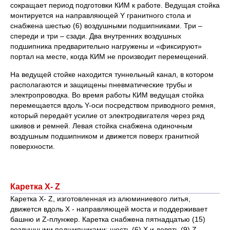
сокращает период подготовки КИМ к работе. Ведущая стойка
монтируется на направляющей Y гранитного стола и
снабжена шестью (6) воздушными подшипниками. Три –
спереди и три – сзади. Два внутренних воздушных
подшипника предварительно нагружены и «фиксируют»
портал на месте, когда КИМ не производит перемещений.
На ведущей стойке находится туннельный канал, в котором
располагаются и защищены пневматические трубы и
электропроводка. Во время работы КИМ ведущая стойка
перемещается вдоль Y-оси посредством приводного ремня,
который передаёт усилие от электродвигателя через ряд
шкивов и ремней. Левая стойка снабжена одиночным
воздушным подшипником и движется поверх гранитной
поверхности.
Каретка Х- Z
Каретка Х- Z, изготовленная из алюминиевого литья,
движется вдоль Х - направляющей моста и поддерживает
башню и Z-плунжер. Каретка снабжена пятнадцатью (15)
воздушными подшипниками: шесть (6) Х и девять (9) Z