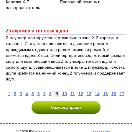
Каретка Х-Z Приводной ремень и
электродвигатель
Z плунжер и головка щупа
Z плунжер монтируется вертикально в зоне X-Z каретки и
колонны. Z плунжер приводится в движение ремнем,
приводимым от двигателя рядом шкивов и ремней, и
движется вдоль Z оси. Цилиндр-противовес, который создаёт
силу для компенсации веса Z плунжера, головки щупа и
самого щупа, уравновешивается в зоне Z плунжера. Головка
щупа крепится на нижний конец Z плунжера и поддерживает
щуп.
1
2
3
4
5
6
7
8
9
10
11
12
13
14
15
16
17
Скачать файл
© 2026 ВУнивере.ру