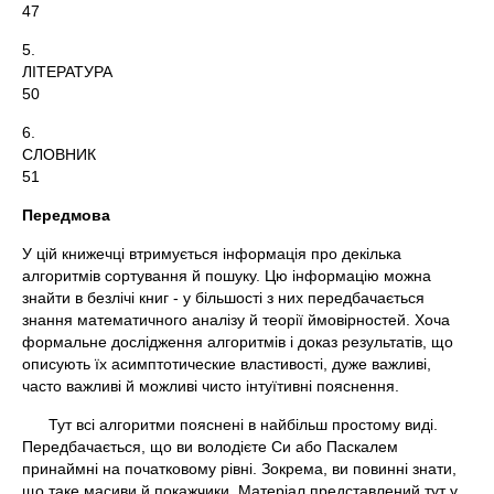
47
5.
ЛІТЕРАТУ
50
6.
СЛОВН
51
Передмова
У цій книжечці втримується інформація про декілька
алгоритмів сортування й пошуку. Цю інформацію можна
знайти в безлічі книг - у більшості з них передбачається
знання математичного аналізу й теорії ймовірностей. Хоча
формальне дослідження алгоритмів і доказ результатів, що
описують їх асимптотические властивості, дуже важливі,
часто важливі й можливі чисто інтуїтивні пояснення.
Тут всі алгоритми пояснені в найбільш простому виді.
Передбачається, що ви володієте Си або Паскалем
принаймні на початковому рівні. Зокрема, ви повинні знати,
що таке масиви й покажчики. Матеріал представлений тут у