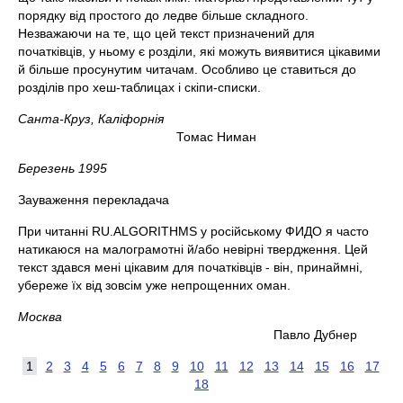
порядку від простого до ледве більше складного.
Незважаючи на те, що цей текст призначений для
початківців, у ньому є розділи, які можуть виявитися цікавими
й більше просунутим читачам. Особливо це ставиться до
розділів про хеш-таблицах і скіпи-списки.
Санта-Круз, Каліфорнія
Томас Ниман
Березень 1995
Зауваження перекладача
При читанні RU.ALGORITHMS у російському ФИДО я часто
натикаюся на малограмотні й/або невірні твердження. Цей
текст здався мені цікавим для початківців - він, принаймні,
убереже їх від зовсім уже непрощенних оман.
Москва
Павло Дубнер
1
2
3
4
5
6
7
8
9
10
11
12
13
14
15
16
17
18