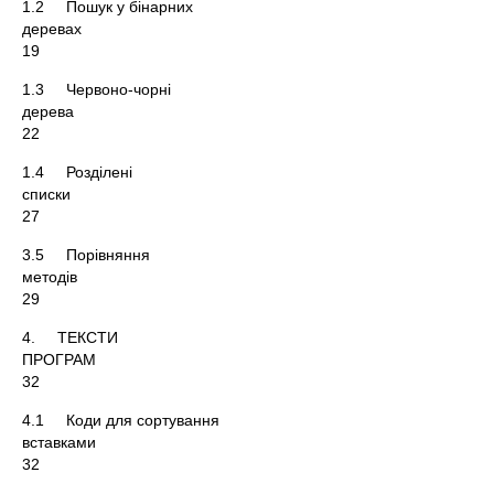
1.2 Пошук у бінарних
дерев
19
1.3 Червоно-чорні
дере
22
1.4 Розділені
спис
27
3.5 Порівняння
метод
29
4. ТЕКСТИ
ПРОГРА
32
4.1 Коди для сортування
вставкам
32