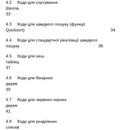
4.2 Коди для сортування
Шелл
33
4.3 Коди для швидкого пошуку (функції
Quicksort) 34
4.4 Коди для стандартної реалізації швидкого
пошуку 36
4.5 Коди для хеш-
табл
37
4.6 Коди для бінарних
дере
39
4.7 Коди для червоно-чорних
дере
41
4.8 Коди для розділених
спискі