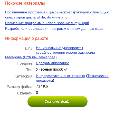
Похожие материалы
Составление программ с циклической структурой с помощью
операторов цикла while, do while и for
Написание программ с использованием функций
Разработка и реализация программ с типом данных class
Информация о работе
Национальный университет
ВУЗ:
кораблестроения имени адмирала
Макарова (НУК им. Макарова)
Программирование
Предмет:
Учебные пособия
Тип:
(
Информатика и выч. техника
Технические
Категория:
)
предметы
737 Kb
Размер файла:
0
Скачали:
Скачать файл