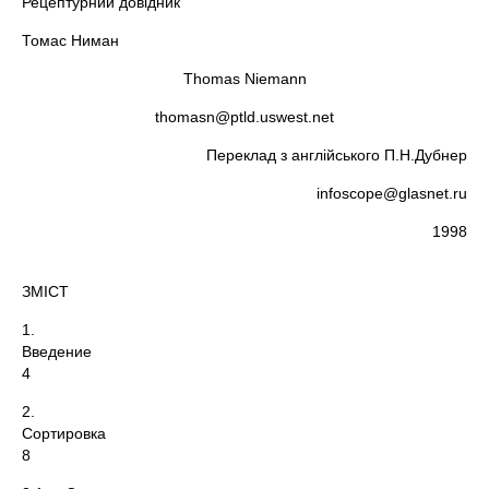
Рецептурний довідник
Томас Ниман
Thomas Niemann
thomasn@ptld.uswest.net
Переклад з англійського П.Н.Дубнер
infoscope@glasnet.ru
1998
ЗМІСТ
1.
Введен
4
2.
Сортиров
8