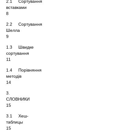
2.1 Сортування
вставк
8
2.2 Сортування
Шел
9
1.3 Швидке
сортува
11
1.4 Порівняння
метод
14
3.
СЛОВНИ
15
3.1 Хеш-
табл
15