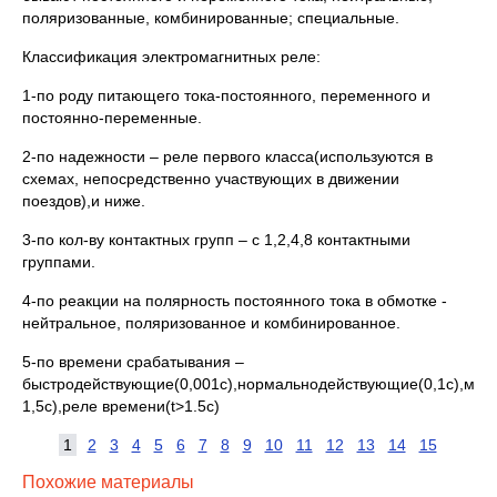
поляризованные, комбинированные; специальные.
Классификация электромагнитных реле:
1-по роду питающего тока-постоянного, переменного и
постоянно-переменные.
2-по надежности – реле первого класса(используются в
схемах, непосредственно участвующих в движении
поездов),и ниже.
3-по кол-ву контактных групп – с 1,2,4,8 контактными
группами.
4-по реакции на полярность постоянного тока в обмотке -
нейтральное, поляризованное и комбинированное.
5-по времени срабатывания –
быстродействующие(0,001с),нормальнодействующие(0,1с),ме
1,5с),реле времени(t>1.5c)
1
2
3
4
5
6
7
8
9
10
11
12
13
14
15
Похожие материалы