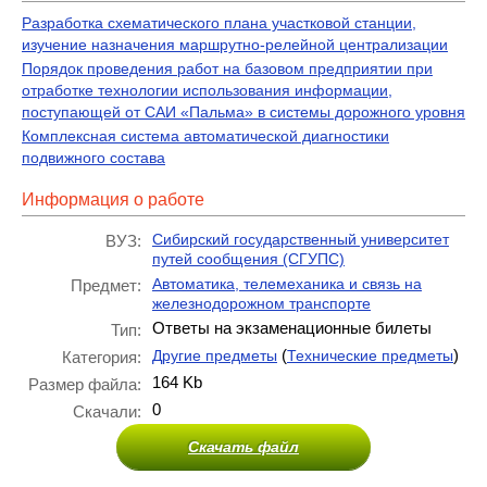
Разработка схематического плана участковой станции,
изучение назначения маршрутно-релейной централизации
Порядок проведения работ на базовом предприятии при
отработке технологии использования информации,
поступающей от САИ «Пальма» в системы дорожного уровня
Комплексная система автоматической диагностики
подвижного состава
Информация о работе
Сибирский государственный университет
ВУЗ:
путей сообщения (СГУПС)
Автоматика, телемеханика и связь на
Предмет:
железнодорожном транспорте
Ответы на экзаменационные билеты
Тип:
(
)
Другие предметы
Технические предметы
Категория:
164 Kb
Размер файла:
0
Скачали:
Скачать файл