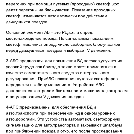
перегонах при помощи путевых (проходных) светоф.,кот.
делят перегоны на блок-участки. Показания проходных
светоф. изменяются автоматически под действием
движущихся поездов.
Основной элемент АБ – это РЦ,кот. и опред.
местонахождение поезда. По сигнальным показаниям
светоф. машинист опред. число свободных блок-участков
перед движущимся поездом и выбирает V движения.
3-АЛС:предназнач. для повышения БД поездов,улучшения
условий труда лок.бригад,а также может применяться в
качестве самостоятельного средства интервального
регулирования. ПриАЛС показания путевых светофоров
передается в кабину машиниста. Устройства АЛС
дополняются контролем бдительности машиниста,контролем
и регулированием V движения поездов.
4-АПС:предназначены для обеспечения БД и
авто.транспорта при пересечении жд в одном уровне с
авто.дорогами. Эти устройства автомат.вкл. светофорную
сигнализацию для авто.транспорта и закрывают шлагбаум
при приближении поезда и откр. его после проследования