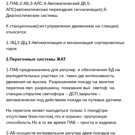
1-ПАБ,2-АБ,3-АЛС,4-Автоматический ДК,5-
АПС(автоматическая переездная сигнализация),6-
Диагностические системы.
К станционным(сист.управления движением на станции)
относятся:
1-ЭЦ,2-ДЦ,3-Автоматизация и механизация сортировочных
горок.
2.Перегонные системы ЖАТ
1-ПАБ:предназначена для регулир. и обеспечения БД на
малодеятельных участках,т.е. таких,где интенсивность
движения не высока. Разрешением поезду на занятие
перегона явл. разрешающ. показание вых. светоф. на
станции,открытие светофора – ДСП,закрытие –
автоматически под действием поезда на путевые датчики.
На перегоне может находиться только 1 поезд(при
отсутствии блок-постов),что и огранич. пропускную
способность.Но в то же время ПАБ – проста и надежна.
2-АБ:осуществ.интервальное регулир.движ.поездов на