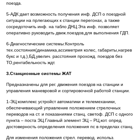
поезда.
5-АДК:дает возможность получения инф. ДСП о поездной
ситуации на прлегающих к станции перегонах, а также
сосредоточить инф. на табло ДНЦ.Эта инф. позволяет
оперативно руководить движ.поездов,для выполнения ГДП.
6-Диагностические системы:Контроль
тех.состояния(динамика,ассиметрия колес, габариты,нагрев
букс и т.д.),БД,увелич. расстояния прохожд. поездов без
ТО,рентабельность ждт.
3.Станционные системы ЖАТ
Предназначены для рег. движения поездов на станции и
управления маневровой и сортировочной работой станции.
1-ЭЦ:комплекс устройст автоматики и телемеханики,
обеспечивающий управление положением стрелочных
переводов на ст. и показаниями станц. светоф. ДСП с одного
пункта – поста ЭЦ.Главный элемент ЭЦ – РЦ,кот. опред.
достоверность определения положения пс в пределах станц.
Для изменения положения стрел. перевод. использ.