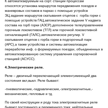
К автоматизируемым на сорт. станции процессам
относятся:установка маршрутов передвижения поездов и
маневровых составов в парках с помощью устройсв
ЭЦ,задание маршрутов скатывания отцепов с горба горки с
помощью устройств ГАЦ,автоматическое задание V надвига
состава на горб горки (АЗСР),дополненное телеуправлением
горочным локомотивом (ТГЛ) или горочной локомотивной
сигнализацией (ГАЛС),автоматическое регулир. V
скатывания отцепов с горба горки в подгорочный парк
(АРС),а также устройства и системы автоматизации
переработки инф. о формируемых поездах, объединенных в
автоматизированную систему управления сортировочной
станцией (АСУСС).
4.Электрические реле.
Реле – двоичный переключающий элемент,имеющий два
состояния вкл,выкл. Реле бывают:
-пневматические,-гидравлические,-электромагнитные,-
механические,-тепловые и тд.
По своей конструкции и роду тока электромагнитные реле
бывают постоянного и переменного тока; нейтральные,