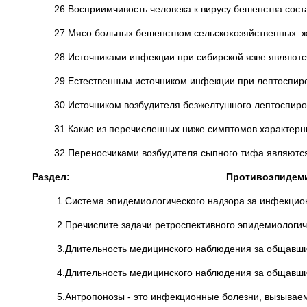
26.Восприимчивость человека к вирусу бешенства соста
27.Мясо больных бешенством сельскохозяйственных ж
28.Источниками инфекции при сибирской язве являютс
29.Естественным источником инфекции при лептоспиро
30.Источником возбудителя безжелтушного лептоспироз
31.Какие из перечисленных ниже симптомов характерны 
32.Переносчиками возбудителя сыпного тифа являются
Раздел: Противоэпидемическое
1.Система эпидемиологического надзора за инфекционн
2.Пречислите задачи ретроспективного эпидемиологиче
3.Длительность медицинского наблюдения за общавшими
4.Длительность медицинского наблюдения за общавшими
5.Антропонозы - это инфекционные болезни, вызываемые