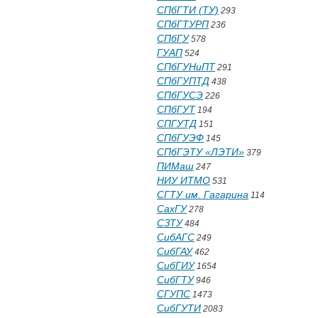
СПбГТИ (ТУ)
293
СПбГТУРП
236
СПбГУ
578
ГУАП
524
СПбГУНиПТ
291
СПбГУПТД
438
СПбГУСЭ
226
СПбГУТ
194
СПГУТД
151
СПбГУЭФ
145
СПбГЭТУ «ЛЭТИ»
379
ПИМаш
247
НИУ ИТМО
531
СГТУ им. Гагарина
114
СахГУ
278
СЗТУ
484
СибАГС
249
СибГАУ
462
СибГИУ
1654
СибГТУ
946
СГУПС
1473
СибГУТИ
2083