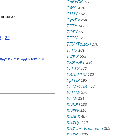
СибУПК
377
СФУ
2424
СНАУ
567
нениями
СумГУ
768
ТРТУ
149
ТОГУ
551
8
29
ТГЭУ
325
ТГУ (Томск)
276
ТГПУ
181
ТулГУ
553
едмет, методы, цели и
УкрГАЖТ
234
УлГТУ
536
УИПКПРО
123
УрГПУ
195
УГТУ-УПИ
758
УГНТУ
570
УГТУ
134
ХГАЭП
138
ХГАФК
110
ХНАГХ
407
ХНУВД
512
ХНУ им. Каразина
305
ХНУРЭ
325