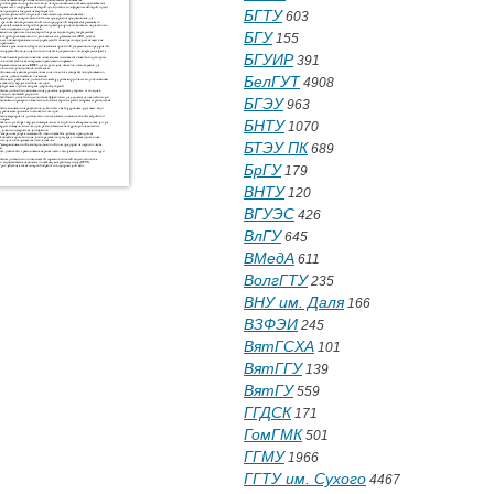
БГТУ
603
БГУ
155
БГУИР
391
БелГУТ
4908
БГЭУ
963
БНТУ
1070
БТЭУ ПК
689
БрГУ
179
ВНТУ
120
ВГУЭС
426
ВлГУ
645
ВМедА
611
ВолгГТУ
235
ВНУ им. Даля
166
ВЗФЭИ
245
ВятГСХА
101
ВятГГУ
139
ВятГУ
559
ГГДСК
171
ГомГМК
501
ГГМУ
1966
ГГТУ им. Сухого
4467