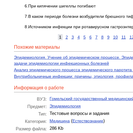
6.При кипячении шигеллы погибают
7.В каком периоде болезни возбудители брюшного тифа
8.Источником инфекции при ротавирусном гастроэнтер
1
2
3
4
5
6
7
8
9
10
11
1
Похожие материалы
Эпидемиология. Учение об эпидемическом процессе. Эпиде
задачи эпидемиологии инфекционных болезней
Анализ эпидемического процесса эпидемического паротита 
Внутрибольничные инфекции: причины, этиология, профила
Информация о работе
Гомельский государственный медицинский
ВУЗ:
Эпидемиология
Предмет:
Тестовые вопросы и задания
Тип:
(
)
Медицина
Естествознание
Категория:
286 Kb
Размер файла: