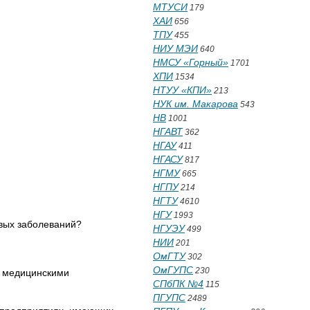
МТУСИ
179
ХАИ
656
ТПУ
455
НИУ МЭИ
640
НМСУ «Горный»
1701
ХПИ
1534
НТУУ «КПИ»
213
НУК им. Макарова
543
НВ
1001
НГАВТ
362
НГАУ
411
НГАСУ
817
НГМУ
665
НГПУ
214
НГТУ
4610
НГУ
1993
овых заболеваний?
НГУЭУ
499
НИИ
201
ОмГТУ
302
ОмГУПС
230
е медицинскими
СПбПК №4
115
ПГУПС
2489