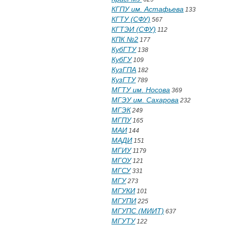
КГПУ им. Астафьева
133
КГТУ (СФУ)
567
КГТЭИ (СФУ)
112
КПК №2
177
КубГТУ
138
КубГУ
109
КузГПА
182
КузГТУ
789
МГТУ им. Носова
369
МГЭУ им. Сахарова
232
МГЭК
249
МГПУ
165
МАИ
144
МАДИ
151
МГИУ
1179
МГОУ
121
МГСУ
331
МГУ
273
МГУКИ
101
МГУПИ
225
МГУПС (МИИТ)
637
МГУТУ
122