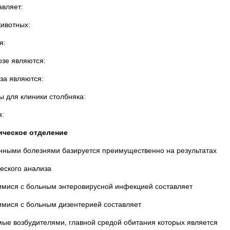
вляет:
ивотных:
я:
зе являются:
а являются:
для клиники столбняка:
:
 отделение
ыми болезнями базируется преимущественно на результатах
ского анализа
ся с больным энтеровирусной инфекцией составляет
ся с больным дизентерией составляет
 возбудителями, главной средой обитания которых является