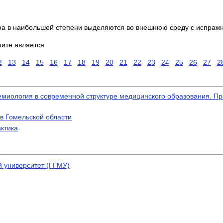
 в наибольшей степени выделяются во внешнюю среду с испраж
ите является
2
13
14
15
16
17
18
19
20
21
22
23
24
25
26
27
2
миология в современной структуре медицинского образования. Пр
в Гомельской области
ктика
 университет (ГГМУ)