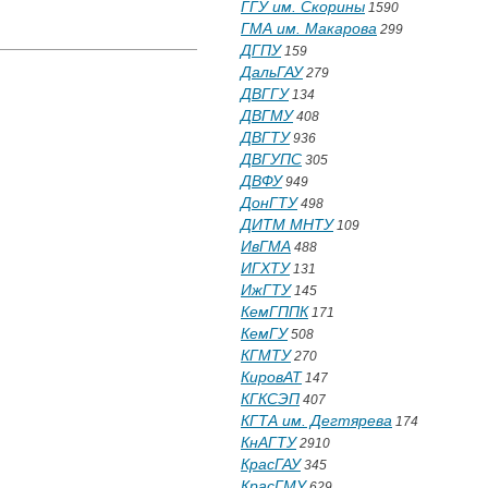
ГГУ им. Скорины
1590
ГМА им. Макарова
299
ДГПУ
159
ДальГАУ
279
ДВГГУ
134
ДВГМУ
408
ДВГТУ
936
ДВГУПС
305
ДВФУ
949
ДонГТУ
498
ДИТМ МНТУ
109
ИвГМА
488
ИГХТУ
131
ИжГТУ
145
КемГППК
171
КемГУ
508
КГМТУ
270
КировАТ
147
КГКСЭП
407
КГТА им. Дегтярева
174
КнАГТУ
2910
КрасГАУ
345
КрасГМУ
629