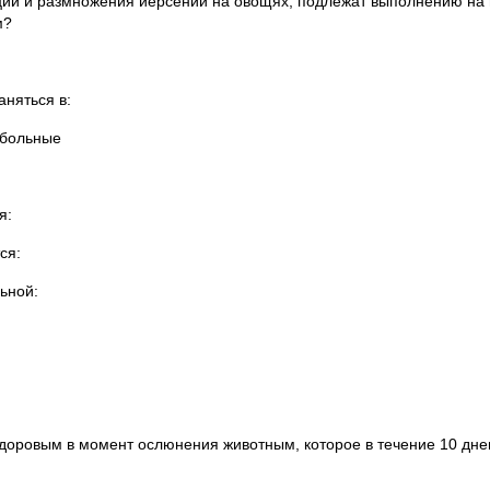
 и размножения иерсений на овощях, подлежат выполнению на
м?
няться в:
 больные
я:
ся:
ьной:
овым в момент ослюнения животным, которое в течение 10 дне