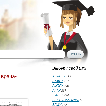
Выбери свой ВУЗ
 врача-
АлтГТУ
419
АлтГУ
113
АмПГУ
296
АГТУ
267
БИТТУ
794
БГТУ «Военмех»
1191
БГМУ
172