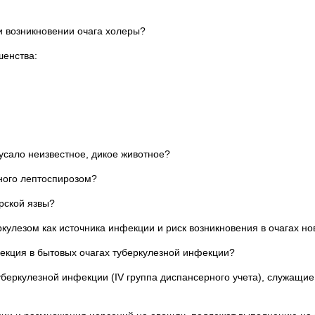
возникновении очага холеры?
енства:
ало неизвестное, дикое животное?
ого лептоспирозом?
рской язвы?
улезом как источника инфекции и риск возникновения в очагах н
кция в бытовых очагах туберкулезной инфекции?
еркулезной инфекции (IV группа диспансерного учета), служащи