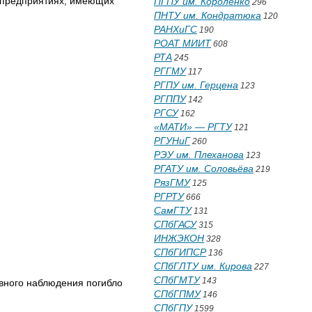
 предприятиях, имеющих
ПГПУ им. Короленко
296
ПНТУ им. Кондратюка
120
РАНХиГС
190
РОАТ МИИТ
608
РТА
245
РГГМУ
117
РГПУ им. Герцена
123
РГППУ
142
РГСУ
162
«МАТИ» — РГТУ
121
РГУНиГ
260
РЭУ им. Плеханова
123
РГАТУ им. Соловьёва
219
РязГМУ
125
РГРТУ
666
СамГТУ
131
СПбГАСУ
315
ИНЖЭКОН
328
СПбГИПСР
136
СПбГЛТУ им. Кирова
227
СПбГМТУ
143
вного наблюдения погибло
СПбГПМУ
146
СПбГПУ
1599