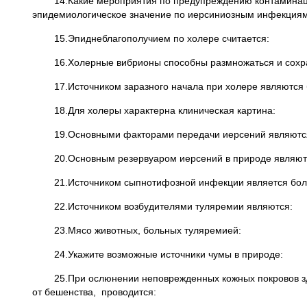
14.Какие мероприятия по предупреждению контаминации
эпидемиологическое значение по иерсиниозным инфекция
15.Эпиднеблагополучием по холере считается:
16.Холерные вибрионы способны размножаться и сохра
17.Источником заразного начала при холере являются
18.Для холеры характерна клиническая картина:
19.Основными факторами передачи иерсений являютс
20.Основным резервуаром иерсений в природе являют
21.Источником сыпнотифозной инфекции является бол
22.Источником возбудителями туляремии являются:
23.Мясо животных, больных туляремией:
24.Укажите возможные источники чумы в природе:
25.При ослюнении неповрежденных кожных покровов здор
от бешенства, проводится: