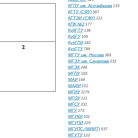
КГПУ им. Астафьева
133
КГТУ (СФУ)
567
КГТЭИ (СФУ)
112
КПК №2
177
КубГТУ
138
КубГУ
109
КузГПА
182
КузГТУ
789
МГТУ им. Носова
369
МГЭУ им. Сахарова
232
МГЭК
249
МГПУ
165
МАИ
144
МАДИ
151
МГИУ
1179
МГОУ
121
МГСУ
331
МГУ
273
МГУКИ
101
МГУПИ
225
МГУПС (МИИТ)
637
МГУТУ
122