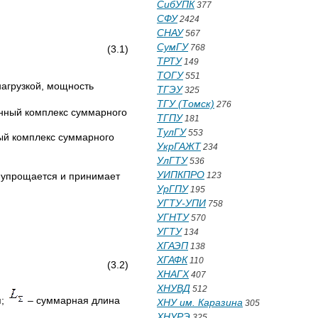
СибУПК
377
СФУ
2424
СНАУ
567
СумГУ
768
3.1)
ТРТУ
149
ТОГУ
551
нагрузкой, мощность
ТГЭУ
325
ТГУ (Томск)
276
нный комплекс суммарного
ТГПУ
181
ТулГУ
553
й комплекс суммарного
УкрГАЖТ
234
УлГТУ
536
УИПКПРО
 упрощается и принимает
123
УрГПУ
195
УГТУ-УПИ
758
УГНТУ
570
УГТУ
134
ХГАЭП
138
ХГАФК
110
3.2)
ХНАГХ
407
ХНУВД
512
я;
– суммарная длина
ХНУ им. Каразина
305
ХНУРЭ
325