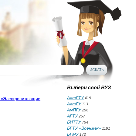
Выбери свой ВУЗ
АлтГТУ
419
не «Электропитающие
АлтГУ
113
АмПГУ
296
АГТУ
267
БИТТУ
794
БГТУ «Военмех»
1191
БГМУ
172