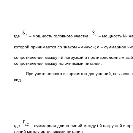
где
– мощность головного участка;
– мощность i-й н
которой принимается со знаком «минус»;
n
– суммарное чис
сопротивления между i-й нагрузкой и противоположным выб
сопротивления между источниками питания.
При учете первого из принятых допущений, согласно ко
вид
где
– суммарная длина линий между i-й нагрузкой и п
линий между источниками питания.