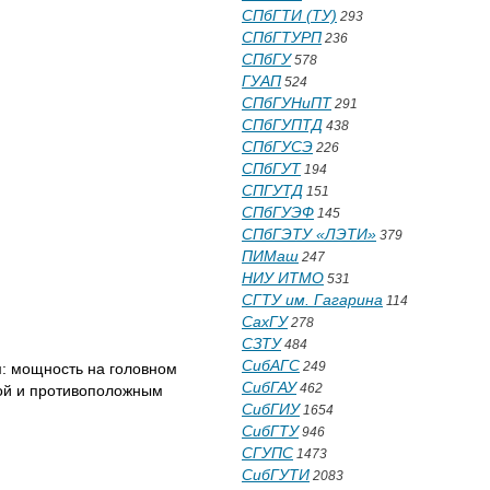
СПбГТИ (ТУ)
293
СПбГТУРП
236
СПбГУ
578
ГУАП
524
СПбГУНиПТ
291
СПбГУПТД
438
СПбГУСЭ
226
СПбГУТ
194
СПГУТД
151
СПбГУЭФ
145
СПбГЭТУ «ЛЭТИ»
379
ПИМаш
247
НИУ ИТМО
531
СГТУ им. Гагарина
114
СахГУ
278
СЗТУ
484
СибАГС
249
: мощность на головном
СибГАУ
462
кой и противоположным
СибГИУ
1654
СибГТУ
946
СГУПС
1473
СибГУТИ
2083