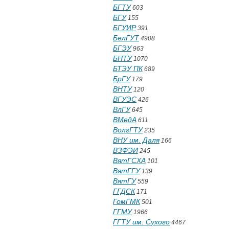
БГТУ
603
БГУ
155
БГУИР
391
БелГУТ
4908
БГЭУ
963
БНТУ
1070
БТЭУ ПК
689
БрГУ
179
ВНТУ
120
ВГУЭС
426
ВлГУ
645
ВМедА
611
ВолгГТУ
235
ВНУ им. Даля
166
ВЗФЭИ
245
ВятГСХА
101
ВятГГУ
139
ВятГУ
559
ГГДСК
171
ГомГМК
501
ГГМУ
1966
ГГТУ им. Сухого
4467