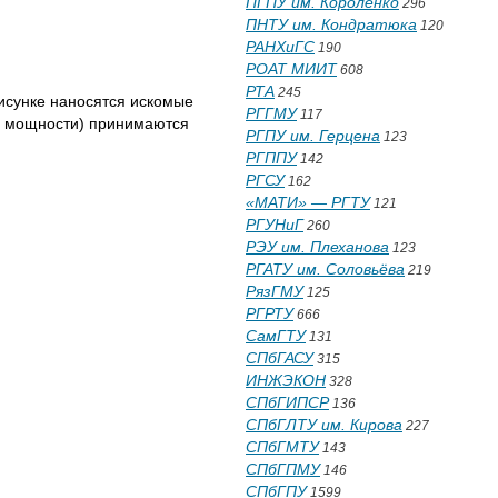
ПГПУ им. Короленко
296
ПНТУ им. Кондратюка
120
РАНХиГС
190
РОАТ МИИТ
608
РТА
245
 рисунке наносятся искомые
РГГМУ
117
й мощности) принимаются
РГПУ им. Герцена
123
РГППУ
142
РГСУ
162
«МАТИ» — РГТУ
121
РГУНиГ
260
РЭУ им. Плеханова
123
РГАТУ им. Соловьёва
219
РязГМУ
125
РГРТУ
666
СамГТУ
131
СПбГАСУ
315
ИНЖЭКОН
328
СПбГИПСР
136
СПбГЛТУ им. Кирова
227
СПбГМТУ
143
СПбГПМУ
146
СПбГПУ
1599