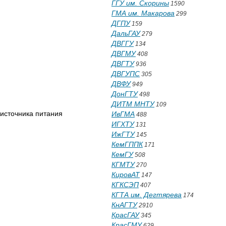
ГГУ им. Скорины
1590
ГМА им. Макарова
299
ДГПУ
159
ДальГАУ
279
ДВГГУ
134
ДВГМУ
408
ДВГТУ
936
ДВГУПС
305
ДВФУ
949
ДонГТУ
498
ДИТМ МНТУ
109
источника питания
ИвГМА
488
ИГХТУ
131
ИжГТУ
145
КемГППК
171
КемГУ
508
КГМТУ
270
КировАТ
147
КГКСЭП
407
КГТА им. Дегтярева
174
КнАГТУ
2910
КрасГАУ
345
КрасГМУ
629