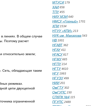
МТУСИ
179
ХАИ
656
ТПУ
455
НИУ МЭИ
640
НМСУ «Горный»
1701
ХПИ
1534
НТУУ «КПИ»
213
НУК им. Макарова
543
 в линиях. В общем случае
НВ
1001
ы. Поэтому расчет
НГАВТ
362
НГАУ
411
и относительно земли;
НГАСУ
817
НГМУ
665
НГПУ
214
НГТУ
4610
о. Сеть, обладающая таким
НГУ
1993
НГУЭУ
499
НИИ
201
ийных режимах.
ОмГТУ
302
дной цепи двухцепной
ОмГУПС
230
СПбПК №4
115
точника ограниченной
ПГУПС
2489