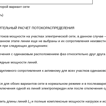
торой вариант сети
ь)
РИТЕЛЬНЫЙ РАСЧЕТ ПОТОКОРАСПРЕДЕЛЕНИЯ
в мощности на участках электрической сети, в данном случае –
данном этапе линии еще не выбраны и их сопротивления неизвестн
я при следующих допущениях:
ечения с одинаковым расположением фаз относительно друг друга 
рядные мощности линий.
дуктивного сопротивления к активному для всех участков одинаков
я для обоих вариантов сети в нормальном режиме и в послеавар
ключения одной из линий электропередач или после отключения о
лить длины линий
L
и полные комплексные мощности нагрузок и ис
i