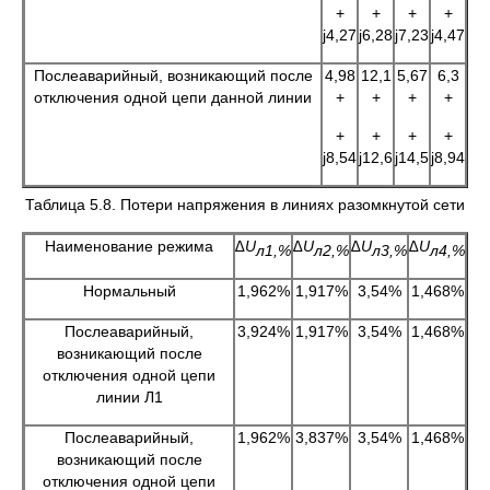
+
+
+
+
j4,27
j6,28
j7,23
j4,47
Послеаварийный, возникающий после
4,98
12,1
5,67
6,3
отключения одной цепи данной линии
+
+
+
+
+
+
+
+
j8,54
j12,6
j14,5
j8,94
Таблица 5.8. Потери напряжения в линиях разомкнутой сети
Наименование режима
∆
U
∆
U
∆
U
∆
U
л1,%
л2,%
л3,%
л4,%
Нормальный
1,962%
1,917%
3,54%
1,468%
Послеаварийный,
3,924%
1,917%
3,54%
1,468%
возникающий после
отключения одной цепи
линии Л1
Послеаварийный,
1,962%
3,837%
3,54%
1,468%
возникающий после
отключения одной цепи