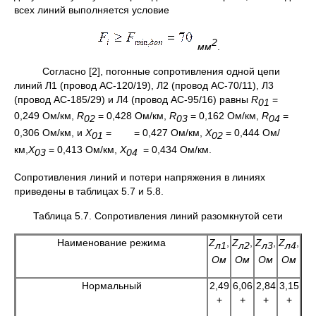
всех линий выполняется условие
2
мм
.
Согласно [2], погонные сопротивления одной цепи
линий Л1 (провод АС-120/19), Л2 (провод АС-70/11), Л3
(провод АС-185/29) и Л4 (провод АС-95/16) равны
R
=
01
0,249 Ом/км,
R
= 0,428 Ом/км,
R
= 0,162 Ом/км,
R
=
02
03
04
0,306 Ом/км, и
X
= = 0,427 Ом/км,
X
= 0,444 Ом/
01
02
км,
X
= 0,413 Ом/км,
X
= 0,434 Ом/км.
03
04
Сопротивления линий и потери напряжения в линиях
приведены в таблицах 5.7 и 5.8.
Таблица 5.7. Сопротивления линий разомкнутой сети
Наименование режима
Z
,
Z
,
Z
,
Z
,
л1
л2
л3
л4
Ом
Ом
Ом
Ом
Нормальный
2,49
6,06
2,84
3,15
+
+
+
+