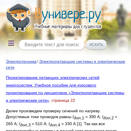
Электротехника
Электропитающие системы и электрические
\
сети
Проектирование питающих электрических сетей
энергосистем: Учебное пособие для курсового
проектирования по дисциплине «Электропитающие системы
и электрические сети»
, страница 22
Далее произведем проверку сечений по нагреву.
Допустимые токи проводов равны
I
= 390 А;
I
=
доп,
1
доп,
2
265 А;
I
= 510 А;
I
= 330 А [1]. Так как все
доп,
3
доп,
4
послеаварийные режимы в данной сети возникают после