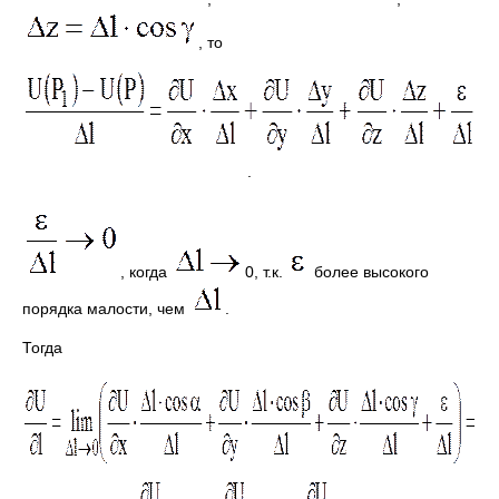
, то
.
, когда
0, т.к.
более высокого
порядка малости, чем
.
Тогда