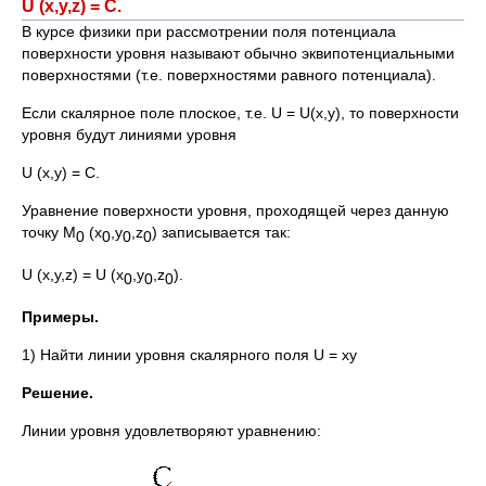
U (x,y,z) = C.
В курсе физики при рассмотрении поля потенциала
поверхности уровня называют обычно эквипотенциальными
поверхностями (т.е. поверхностями равного потенциала).
Если скалярное поле плоское, т.е. U = U(x,y), то поверхности
уровня будут линиями уровня
U (x,y) = C.
Уравнение поверхности уровня, проходящей через данную
точку M
(x
,y
,z
) записывается так:
0
0
0
0
U (x,y,z) = U (x
,y
,z
).
0
0
0
Примеры.
1) Найти линии уровня скалярного поля U = xy
Решение.
Линии уровня удовлетворяют уравнению: