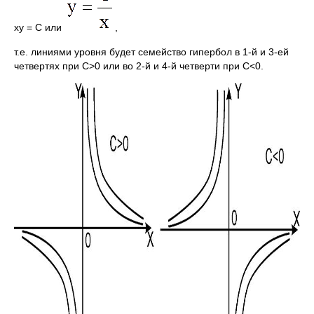
xy = C или
,
т.е. линиями уровня будет семейство гипербол в 1-й и 3-ей
четвертях при C>0 или во 2-й и 4-й четверти при C<0.