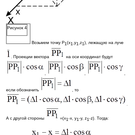
Рисунок 4
Возьмем точку Р
(x
,y
,z
), лежащую на луче
1
1
1
1
. Проекции вектора
на оси координат будут
,
,
,
если обозначить
, то
.
А с другой стороны
=(х
-х, y
-y, z
-z). Тогда:
1
1
1