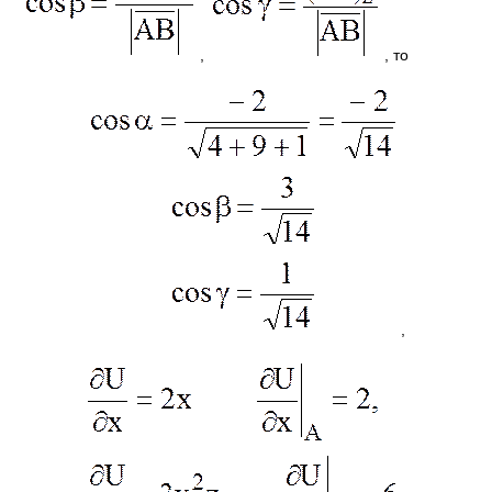
,
, то
,