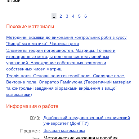
такими:
1
2
3
4
5
6
Похожие материалы
Методичні вказівки до виконання контрольних робіт з курсу
“Вищої математики”. Частина третя
Элементы теории погрешностей. Матрицы. Точные и
итерационные методы решения систем линейных
уравнений. Нахождение собственных векторов и
собственных чисел матриц
Теорія поля. Основні поняття теорії поля. Скалярне поле.
Векторне поле. Оператор Гамільтона (Теоретичний матеріал
та контрольні завдання зі зразками вирішення з вищої
математики)
Информация о работе
Донбасский государственный технический
ВУЗ:
университет (ДонГТУ)
Высшая математика
Предмет:
Методические указания и пособия
Тип: