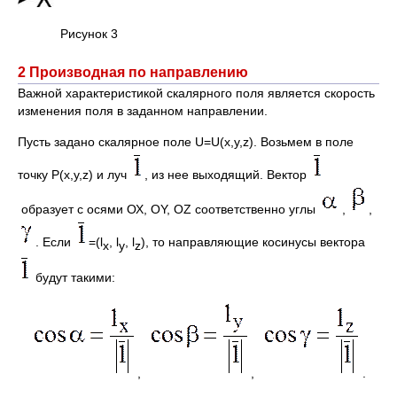
Рисунок 3
2 Производная по направлению
Важной характеристикой скалярного поля является скорость
изменения поля в заданном направлении.
Пусть задано скалярное поле U=U(x,y,z). Возьмем в поле
точку P(x,y,z) и луч
, из нее выходящий. Вектор
образует с осями ОХ, ОY, OZ соответственно углы
,
,
. Если
=(l
, l
, l
), то направляющие косинусы вектора
х
у
z
будут такими:
,
,
.