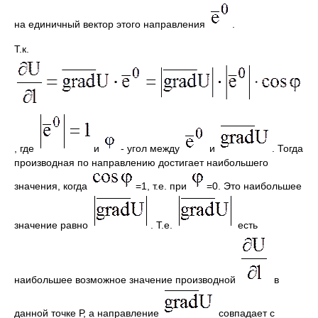
на единичный вектор этого направления
.
Т.к.
, где
и
- угол между
и
. Тогда
производная по направлению достигает наибольшего
значения, когда
=1, т.е. при
=0. Это наибольшее
значение равно
. Т.е.
есть
наибольшее возможное значение производной
в
данной точке Р, а направление
совпадает с