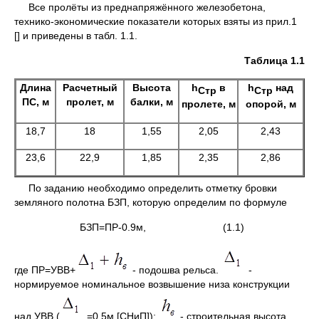
Все пролёты из преднапряжённого железобетона,
технико-экономические показатели которых взяты из прил.1
[] и приведены в табл. 1.1.
Таблица 1.1
Длина
Расчетный
Высота
h
в
h
над
Стр
Стр
ПС, м
пролет, м
балки, м
пролете, м
опорой, м
18,7
18
1,55
2,05
2,43
23,6
22,9
1,85
2,35
2,86
По заданию необходимо определить отметку бровки
земляного полотна БЗП, которую определим по формуле
БЗП=ПР-0.9м, (1.1)
где ПР=УВВ+
- подошва рельса.
-
нормируемое номинальное возвышение низа конструкции
над УВВ (
=0.5м [СНиП]);
- строительная высота