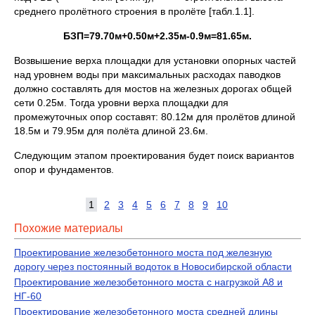
среднего пролётного строения в пролёте [табл.1.1].
БЗП=79.70м+0.50м+2.35м-0.9м=81.65м.
Возвышение верха площадки для установки опорных частей
над уровнем воды при максимальных расходах паводков
должно составлять для мостов на железных дорогах общей
сети 0.25м. Тогда уровни верха площадки для
промежуточных опор составят: 80.12м для пролётов длиной
18.5м и 79.95м для полёта длиной 23.6м.
Следующим этапом проектирования будет поиск вариантов
опор и фундаментов.
1
2
3
4
5
6
7
8
9
10
Похожие материалы
Проектирование железобетонного моста под железную
дорогу через постоянный водоток в Новосибирской области
Проектирование железобетонного моста с нагрузкой А8 и
НГ-60
Проектирование железобетонного моста средней длины