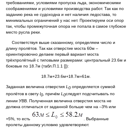
требованиями, условиями пропуска льда, экономическими
соображениями и условиями производства работ. Так как по
заданию река не судоходна и нет наличия ледостава, то
минимальных ограничений у нас нет. Проектируем оси опор
так, чтобы промежуточная опора не попала в самое глубокое
место русла реки.
Соответствуя выше сказанному, определяем число и
длину пролётов. Так как отверстие моста 60м –
ориентировочно делаем первый вариант моста
трёхпролётный с типовыми размерами: центральный 23.6м и
боковые по 18.7м (табл.П.1.1 []):
18.7м+23.6м+18.7м=61м.
Заданная величина отверстия
L
определяется суммой
0
пролётов в свету
l
,
причём
L
следует подсчитывать по
0
0
линии УВВ. Полученная величина отверстия моста не
должна отличаться от заданной больше чем на –3% или
+5%, то есть
. Выбранные
пролеты данному условию удовлетворяют.