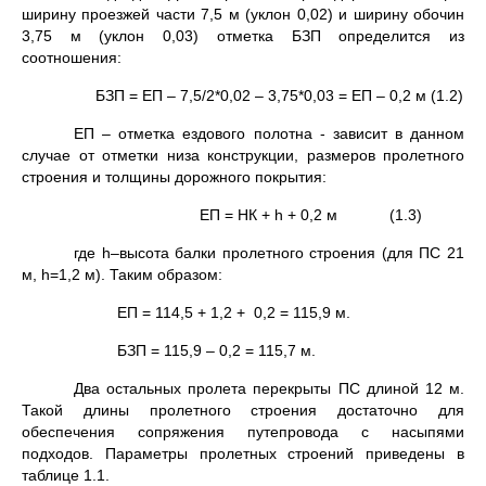
ширину проезжей части 7,5 м (уклон 0,02) и ширину обочин
3,75 м (уклон 0,03) отметка БЗП определится из
соотношения:
БЗП = ЕП – 7,5/2*0,02 – 3,75*0,03 = ЕП – 0,2 м (1.2)
ЕП – отметка ездового полотна - зависит в данном
случае от отметки низа конструкции, размеров пролетного
строения и толщины дорожного покрытия:
ЕП = НК + h + 0,2 м (1.3)
где h–высота балки пролетного строения (для ПС 21
м, h=1,2 м). Таким образом:
ЕП = 114,5 + 1,2 + 0,2 = 115,9 м.
БЗП = 115,9 – 0,2 = 115,7 м.
Два остальных пролета перекрыты ПС длиной 12 м.
Такой длины пролетного строения достаточно для
обеспечения сопряжения путепровода с насыпями
подходов. Параметры пролетных строений приведены в
таблице 1.1.