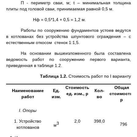
П - периметр сваи, м; t – минимальная толщина
плиты под головой сваи, принимаемая равной 0,5 м.
Hф = 0,5*1,4 + 0,5 = 1,2 м.
Работы по сооружению фундаментов устоев ведутся
в котлованах без устройства шпунтового ограждения – с
естественным откосом стенок 1:1,5.
На основании вышеизложенного была составлена
ведомость работ по сооружению первого варианта,
приведенная в таблице 1.2.
Таблица 1.2.
Стоимость работ по I варианту
Стоимость
Общая
Наименование
Ед.
Кол-
ед. изм., р
стоимость,
работ
изм.
во
р
I
. Опоры
1. Устройство
2,0
398,0
3
796
м
котлованов