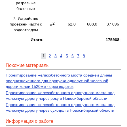
разрезные
балочные
7. Устройство
2
проезжей части с
62,0
608,0
37 696
м
водоотводом
Итого:
1
75
9
68 р.
1
2
3
4
5
6
7
8
Похожие материалы
Проектирование железобетонного моста средней длины
предназначенного для пропуска однопутной железной
дороги колеи 1520мм через водоток
Проектирование железобетонного однопутного моста под
железную дорогу через реку в Новосибирской области
Проектирование железобетонного однопутного моста под
железную дорогу через суходол в Новосибирской области
Информация о работе