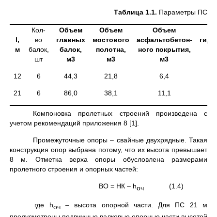
Таблица 1.1.
Параметры ПС
Кол-
Объем
Объем
Объем
П
l
,
во
главных
мостового
асфальтобетон-
гидр
м
балок,
балок,
полотна,
ного покрытия,
шт
м3
м3
м3
12
6
44,3
21,8
6,4
21
6
86,0
38,1
11,1
Компоновка пролетных строений произведена с
учетом рекомендаций приложения 8 [1].
Промежуточные опоры – свайные двухрядные. Такая
конструкция опор выбрана потому, что их высота превышает
8 м. Отметка верха опоры обусловлена размерами
пролетного строения и опорных частей:
ВО = НК – h
(1.4)
оч
где h
– высота опорной части. Для ПС 21 м
оч
предусмотрены подвижные валковые опорные части высотой