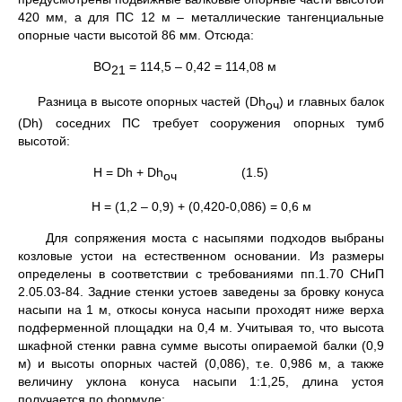
420 мм, а для ПС 12 м – металлические тангенциальные
опорные части высотой 86 мм. Отсюда:
ВО
= 114,5 – 0,42 = 114,08 м
21
Разница в высоте опорных частей (Dh
) и главных балок
оч
(Dh) соседних ПС требует сооружения опорных тумб
высотой:
H = Dh + Dh
(1.5)
оч
H = (1,2 – 0,9) + (0,420-0,086) = 0,6 м
Для сопряжения моста с насыпями подходов выбраны
козловые устои на естественном основании. Из размеры
определены в соответствии с требованиями пп.1.70 СНиП
2.05.03-84. Задние стенки устоев заведены за бровку конуса
насыпи на 1 м, откосы конуса насыпи проходят ниже верха
подферменной площадки на 0,4 м. Учитывая то, что высота
шкафной стенки равна сумме высоты опираемой балки (0,9
м) и высоты опорных частей (0,086), т.е. 0,986 м, а также
величину уклона конуса насыпи 1:1,25, длина устоя
получается по формуле: