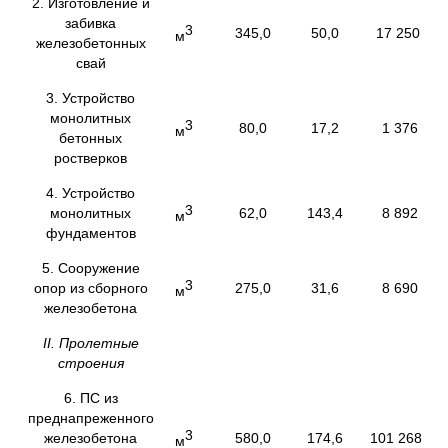
2. Изготовление и
забивка
3
345,0
50,0
17 250
м
железобетонных
свай
3. Устройство
монолитных
3
80,0
17,2
1 376
м
бетонных
ростверков
4. Устройство
3
монолитных
62,0
143,4
8 892
м
фундаментов
5. Сооружение
3
опор из сборного
275,0
31,6
8 690
м
железобетона
II
. Пролетные
строения
6. ПС из
преднапреженного
3
железобетона
580,0
174,6
101 268
м