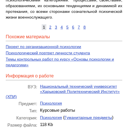
психологическими категориями: про­цессами, свойствами,
образованиями, их основными тенденциями и ди­намикой их
протекания, со всеми сторонами сознательной психической
жизни военнослужащего.
1
2
3
4
5
6
7
8
Похожие материалы
Проект по организационной психологии
Психологический портрет личности студента
Темы контрольных работ по курсу «Основы психологии и
педагогики»
Информация о работе
Национальный технический университет
ВУЗ:
«Харьковский Политехнический Институт»
(ХПИ)
Психология
Предмет:
Курсовые работы
Тип:
(
)
Психология
Гуманитарные предметы
Категория:
118 Kb
Размер файла: