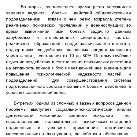
Во-вторых, за последнее время резко усложнился
характер веде­ния боевых действий общевойсковыми
подразделеними, всвязи с чем резко возрасла степень
реактивных психиеских проявлений у военнос­луащих во
время выполнения ими боевых задач.По данным
зарубежных и отечественных специалистов частота
реактивных образований среди различных контингентов,
подвергшихся воздействию различных средств массового
уничтожения , составляет от 10 до 50%. Поэтому глубокое
изучение воздействия и соотношения психических состояний
на актив­ность воинов в бою имеет важнейшее значение для
повышения психоло­гической надежности частей и
подразделений, для совершенствования системы
подготовки личного состава к активным боевым действиям в
условиях современной войны.
В-третьих, одним из сложных и важных вопросов данной
проблемы выступает социально-психологический анализ
деятельности командира, военного психолога по
восстановлению положительных психических состояний
подиненных в условиях применения противником
массирован­ных огневых ударов, разработка и обоснование