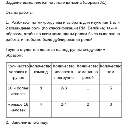
Задание выполняется на листе ватмана (формат А1)
Этапы работы:
1. Разбиться на микрогруппы и выбрать для изучения 1 или
2 командные роли (по классификации Р.М. Белбина) таким
образом, чтобы по всем командным ролям была выполнена
работа, и чтобы не было дублирования ролей.
Группа студентов делится на подгруппы следующим
образом:
Количество
Количество
Количество
Количество
Количество
человек в
команд
человек в
командных
тем
группе
подгруппе
ролей
16 и более
8
2-3
1
5
человек
меньше 16
4
2-4
2
3
человек
2. Заполнить таблицу: