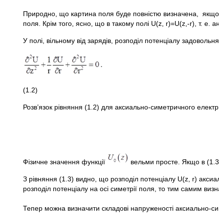
Природно, що картина поля буде повністю визначена, якщо ві
поля. Крім того, ясно, що в такому полі U(z, r)=U(z,-r), т. е. 
У полі, вільному від зарядів, розподіл потенціалу задоволь
(1.2)
Розв’язок рівняння (1.2) для аксиально-симетричного електр
Фізичне значення функції
вельми просте. Якщо в (1
З рівняння (1.3) видно, що розподіл потенціалу U(z, r) акс
розподіл потенціалу на осі симетрії поля, то тим самим визна
Тепер можна визначити складові напруженості аксиально-си