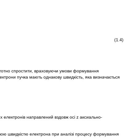
(1.4)
стотно спростити, враховуючи умови формування
ектрони пучка мають однакову швидкість, яка визначається
их електронів направлений вздовж осі z аксиально-
ковою швидкістю електрона при аналізі процесу формування