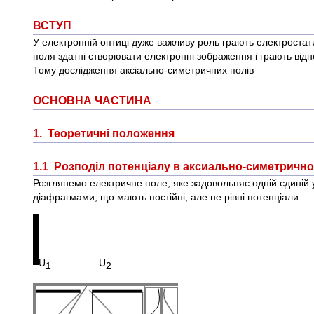
ВСТУП
У електронній оптиці дуже важливу роль грають електростати
поля здатні створювати електронні зображення і грають відн
Тому дослідження аксіально-симетричних полів
ОСНОВНА ЧАСТИНА
1. Теоретичні положення
1.1 Розподіл потенціалу в аксиально-симетрично
Розглянемо електричне поле, яке задовольняє одній єдиній 
діафрагмами, що мають постійні, але не рівні потенціали.
U
U
1