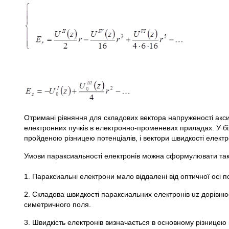
Отримані рівняння для складових вектора напруженості акс
електронних пучків в електронно-променевих приладах. У бі
пройденою різницею потенціалів, і вектори швидкості електро
Умови параксиальності електронів можна сформулювати та
1. Параксиальні електрони мало віддалені від оптичної осі
2. Складова швидкості параксиальних електронів uz дорівнює
симетричного поля.
3. Швидкість електронів визначається в основному різницею