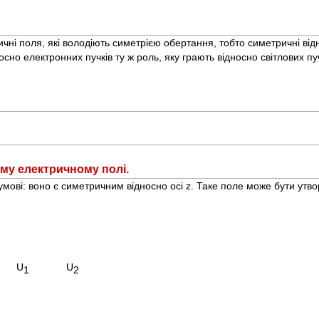
чні поля, які володіють симетрією обертання, тобто симетричні відн
осно електронних пучків ту ж роль, яку грають відносно світлових
му електричному полі.
умові: воно є симетричним відносно осі z. Таке поле може бути ут
U
U
2
1
2