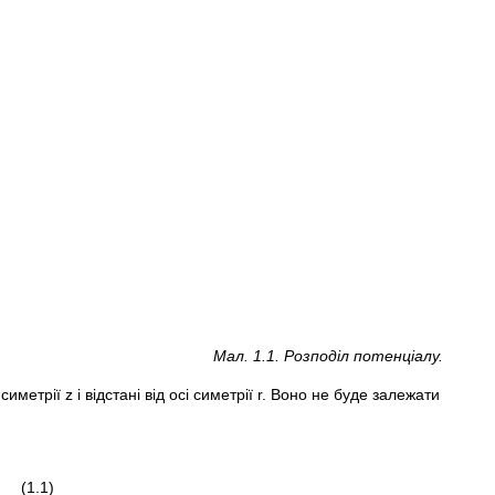
Мал. 1.1. Розподіл потенціалу.
метрії z і відстані від осі симетрії r. Воно не буде залежати
1)