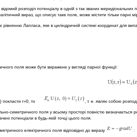
домий розподіл потенціалу в одній з так званих меридіональних пл
аналітичний вираз
,
що описує таке поле, може містити тільки парні мір
няє рівнянню Лапласа, яке в циліндричній системі координат для в
ичного поля може бути виражене у вигляді парної функції:
.3) покласти r=0, то
, т. е. являє собою розпод
иально-симетричного поля у всьому просторі повністю визначається р
чені потенціали в будь-якій точці цього поля.
метричного електричного поля відповідно до виразу