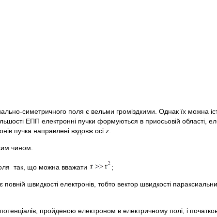
иально-симетричного поля є вельми громіздкими. Однак їх можна і
льшості ЕПП електронні пучки формуються в приосьовій області, ел
нів пучка направлені вздовж осі z.
ким чином:
 поля так, що можна вважати
;
 повній швидкості електронів, тобто вектор швидкості параксиальн
 потенціалів, пройденою електроном в електричному полі, і почат