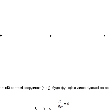
z z
ній системі координат (r, z,j), буде функцією лише відстані по осі си
= f(z, r),
. (1.