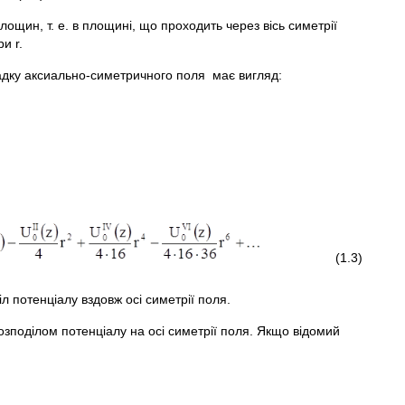
ощин, т. е. в площині, що проходить через вісь симетрії
и r.
ипадку аксиально-симетричного поля має вигляд:
(1.3)
іл потенціалу вздовж осі симетрії поля.
озподілом потенціалу на осі симетрії поля. Якщо відомий
: