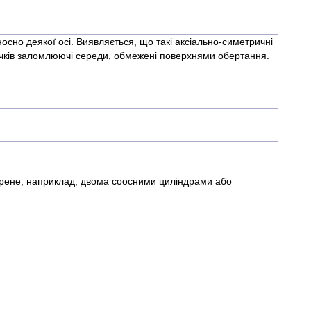
осно деякої осі. Виявляється, що такі аксіально-симетричні
 пучків заломлюючі середи, обмежені поверхнями обертання.
ворене, наприклад, двома соосними циліндрами або