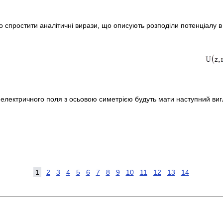
 спростити аналітичні вирази, що описують розподіли потенціалу в
 електричного поля з осьовою симетрією будуть мати наступний виг
1
2
3
4
5
6
7
8
9
10
11
12
13
14