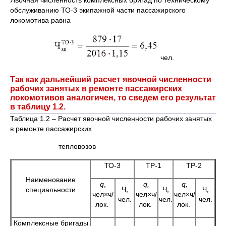
Явочная численность комплексных бригад по техническому
обслуживанию ТО-3 экипажной части пассажирского
локомотива равна
чел.
Так как дальнейший расчет явочной численности
рабочих занятых в ремонте пассажирских
локомотивов аналогичен, то сведем его результат
в таблицу 1.2.
Таблица 1.2 – Расчет явочной численности рабочих занятых
в ремонте пассажирских
тепловозов
ТО-3
ТР-1
ТР-2
Наименование
q
,
q
,
q
,
Ч,
Ч,
Ч,
специальности
чел×ч/
чел×ч/
чел×ч/
чел.
чел.
чел.
лок.
лок.
лок.
Комплексные бригады