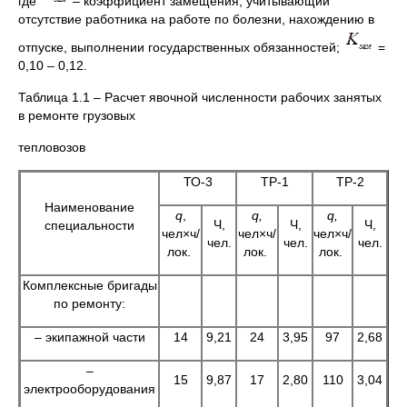
где
– коэффициент замещения, учитывающий
отсутствие работника на работе по болезни, нахождению в
отпуске, выполнении государственных обязанностей;
=
0,10 – 0,12.
Таблица 1.1 – Расчет явочной численности рабочих занятых
в ремонте грузовых
тепловозов
ТО-3
ТР-1
ТР-2
Наименование
q
,
q
,
q
,
Ч,
Ч,
Ч,
специальности
чел×ч/
чел×ч/
чел×ч/
чел.
чел.
чел.
лок.
лок.
лок.
Комплексные бригады
по ремонту:
– экипажной части
14
9,21
24
3,95
97
2,68
–
15
9,87
17
2,80
110
3,04
электрооборудования