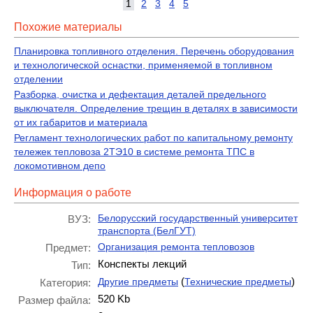
1
2
3
4
5
Похожие материалы
Планировка топливного отделения. Перечень оборудования
и технологической оснастки, применяемой в топливном
отделении
Разборка, очистка и дефектация деталей предельного
выключателя. Определение трещин в деталях в зависимости
от их габаритов и материала
Регламент технологических работ по капитальному ремонту
тележек тепловоза 2ТЭ10 в системе ремонта ТПС в
локомотивном депо
Информация о работе
Белорусский государственный университет
ВУЗ:
транспорта (БелГУТ)
Организация ремонта тепловозов
Предмет:
Конспекты лекций
Тип:
(
)
Другие предметы
Технические предметы
Категория:
520 Kb
Размер файла: