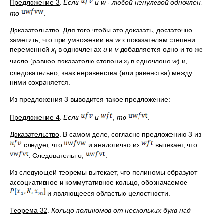
Предложение 3
.
Если
и
w
-
любой ненулевой одночлен,
то
.
Доказательство
. Для того чтобы это доказать, достаточно
заметить, что при умножении на
w
к показателям степени
переменной
x
в одночленах
u
и
v
добавляется одно и то же
i
число (равное показателю степени
x
в одночлене
w
) и,
i
следовательно, знак неравенства (или равенства) между
ними сохраняется.
Из предложения 3 выводится такое предложение:
Предложение 4
.
Если
и
,
то
.
Доказательство
. В самом деле, согласно предложению 3 из
следует, что
и аналогично из
вытекает, что
. Следовательно,
.
Из следующей теоремы вытекает, что полиномы образуют
ассоциативное и коммутативное кольцо, обозначаемое
и являющееся областью целостности.
Теорема 32
.
Кольцо полиномов от нескольких букв над