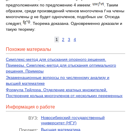
предположениях по предложению 4 имеем:
. Таким
образом, среди произведений членов многочлена
f
на члены
многочлены
g
не будет одночленов, подобных
uw
. Отсюда
следует,
. Теорема доказана. Одновременно доказали и
такую теорему:
1
2
3
4
Похожие материалы
Симплекс-метод для отыскания опорного решения.
Примеры. Симплекс-метод для отыскания оптимального
решения. Примеры
Экзаменационные вопросы по численному анализу и
высшей математике
Формула Тейлора. Отделение кратных множителей.
Построение кольца многочленов от нескольких переменных
Информация о работе
Новосибирский государственный
ВУЗ:
университет (НГУ)
Высшая математика
Предмет: