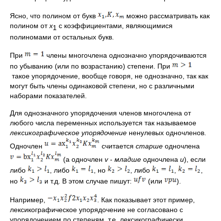
Ясно, что полином от букв
можно рассматривать как
полином от
x
с коэффициентами, являющимися
1
полиномами от остальных букв.
При
члены многочлена однозначно упорядочиваются
по убыванию (или по возрастанию) степени. При
такое упорядочение, вообще говоря, не однозначно, так как
могут быть члены одинаковой степени, но с различными
наборами показателей.
Для однозначного упорядочения членов многочлена от
любого числа переменных используется так называемое
лексикографическое упорядочение
ненулевых одночленов.
Одночлен
считается
старше
одночлена
(а одночлен
v
-
младше
одночлена
u
), если
либо
, либо
, но
, либо
,
,
но
и т.д. В этом случае пишут:
(или
).
Например,
. Как показывает этот пример,
лексикографическое упорядочение не согласовано с
упорядочением по степеням, т.е. лексикографически