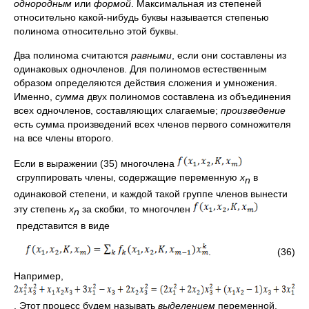
однородным
или
формой
. Максимальная из степеней
относительно какой-нибудь буквы называется степенью
полинома относительно этой буквы.
Два полинома считаются
равными
, если они составлены из
одинаковых одночленов. Для полиномов естественным
образом определяются действия сложения и умножения.
Именно,
сумма
двух полиномов составлена из объединения
всех одночленов, составляющих слагаемые;
произведение
есть сумма произведений всех членов первого сомножителя
на все члены второго.
Если в выражении (35) многочлена
сгруппировать члены, содержащие переменную
x
в
n
одинаковой степени, и каждой такой группе членов вынести
эту степень
x
за скобки, то многочлен
n
представится в виде
. (36)
Например,
. Этот процесс будем называть
выделением
переменной.