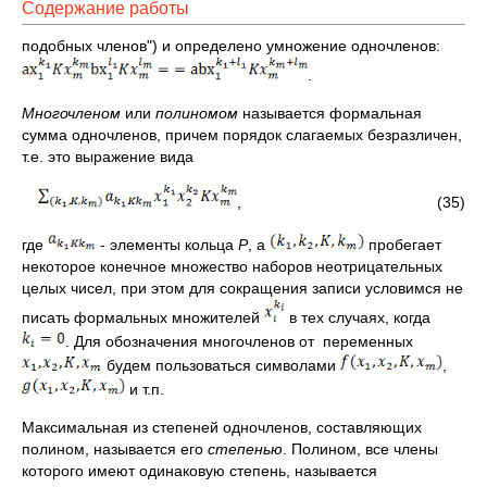
Содержание работы
подобных членов") и определено умножение одночленов:
.
Многочленом
или
полиномом
называется формальная
сумма одночленов, причем порядок слагаемых безразличен,
т.е. это выражение вида
, (35)
где
- элементы кольца
P
, а
пробегает
некоторое конечное множество наборов неотрицательных
целых чисел, при этом для сокращения записи условимся не
писать формальных множителей
в тех случаях, когда
. Для обозначения многочленов от переменных
будем пользоваться символами
,
и т.п.
Максимальная из степеней одночленов, составляющих
полином, называется его
степенью
. Полином, все члены
которого имеют одинаковую степень, называется