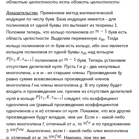
областью целостности есть область целостности
.
Доказательство
. Применяем метод математической
индукции по числу букв. База индукции имеется - для
полиномов от одной буквы это вытекает из теоремы 1.
Положим теперь, что кольцо полиномов от
букв есть
область целостности. Выделим переменную
x
. Тогда
m
кольцо полиномов от
m
букв есть кольцо, ибо оно является
кольцом полиномов от одной буквы
x
над кольцом
m
полиномов от
букв. Теперь установим
отсутствие делителей нуля. Пусть
f
и
g
- два ненулевых
многочлена,
u
и
w
- их старшие члены. Произведение
fg
равно сумме всевозможных произведений членов
многочлена
f
на члены многочлена
g
. В эту сумму будет
входить и произведение
uw
, причем из отсутствия делителей
нуля в кольце
следует, что коэффициент
одночлена
uw
(равный произведению коэффициентов
одночленов
u
и
w
) отличен от нуля. Покажем, что все другие
произведения будут младше, чем
uw
. Если
v
- какой-либо
член многочлена
f
, отличный от
u
, то
и по предложению
3
. Аналогично, если
t
- какой-либо член многочлена
g
, отличный от
w
, то
. Наконец, при тех же