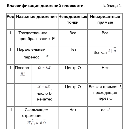
Классификация движений плоскости.
Таблица 1.
Род
Название движения
Неподвижные
Инвариантные
точки
прямые
I
Тождественное
Все
Все
преобразование Е
I
Параллельный
Нет
Всякая
перенос
I
Поворот
Центр О
Нет
Центр О
Всякая прямая
l
,
,
проходящая
число k-
через О
нечетно
II
Скользящее
Нет
ось
l
отражение