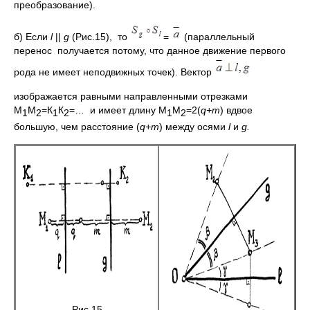
преобразование).
б) Если
l
||
g
(Рис.15), то
=
(параллельный
перенос получается потому, что данное движение первого
рода не имеет неподвижных точек). Вектор
изображается равными направленными отрезками
М
М
=К
К
=… и имеет длину М
М
=2(
q+
m
) вдвое
1
2
1
2
1
2
большую, чем расстояние (
q+
m
) между осями
l
и
g.
Рис.15