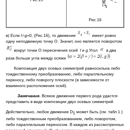
Рис.16
в) Если
l
∩
g
=0, (Рис.16), то движение
имеет ровно
одну неподвижную точку О. Значит, оно является поворотом
вокруг точки О пересечения осей
l
и
g
Угол
в два
раза больше угла между осями
.
Композиция двух осевых симметрий равносильна либо
тождественному преобразованию, либо параллельному
переносу, либо повороту плоскости (в зависимости от
взаимного расположения осей).
Замечание.
Всякое движение первого рода удастся
представить в виде композиции двух осевых симметрий.
Действительно, любое движение D
может быть (см. табл.1.)
1
либо тождественным преобразованием, либо поворотом,
либо параллельным переносом. В каждом из рассмотренных