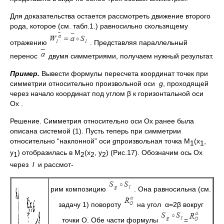
Для доказательства остается рассмотреть движение второго
рода, которое (см. табл.1.) равносильно скользящему
отражению
. Представляя параллельный
перенос
двумя симметриями, получаем нужный результат.
Пример.
Вывести формулы пересчета координат точек при
симметрии относительно произвольной оси
g
, проходящей
через начало координат под углом β к горизонтальной оси
Ох .
Решение. Симметрия относительно оси Ох ранее была
описана системой (1). Пусть теперь при симметрии
относительно “наклонной” оси
g
произвольная точка М
(х
,
1
1
у
) отобразилась в М
(х
, у
) (Рис.17). Обозначим ось Ох
1
2
2
2
через
l
и рассмот-
рим композицию
. Она равносильна (см.
задачу 1) повороту
на угол α=2β вокруг
точки О. Обе части формулы
=