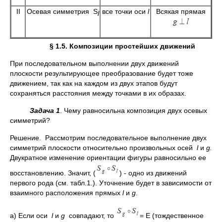
II
Осевая симметрия S
все точки оси
l
Всякая прямая
l
§ 1.5. Композиции простейших движений
При последовательном выполнении двух движений
плоскости результирующее преобразование будет тоже
движением, так как на каждом из двух этапов будут
сохраняться расстояния между точками в их образах.
Задача 1
. Чему равносильна композиция двух осевых
симметрий?
Решение. Рассмотрим последовательное выполнение двух
симметрий плоскости относительно произвольных осей
l
и
g
.
Двукратное изменение ориентации фигуры равносильно ее
восстановлению. Значит, (
) - одно из движений
первого рода (см. табл.1.). Уточнение будет в зависимости от
взаимного расположения прямых
l
и
g
.
а) Если оси
l
и
g
совпадают, то
= Е (тождественное