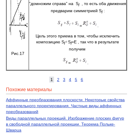
”домножим справа” на S
, то есть оба движения
l
предварим симметрией S
:
l
=
.
Цель этого приема в том, чтобы исключить
композицию S
S
=E , так что в результате
l
l
получим
Рис.17
=
.
1
2
3
4
5
6
Похожие материалы
Аффинные преобразования плоскости. Некоторые свойства
параллельного проектирования. Частные виды аффинных
преобразований
Виды параллельных проекций. Изображение плоских фигур
в свободной параллельной проекции. Теорема Польке-
Шварца