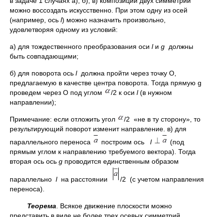
в задаче 1 случаях а), б), в) композиции двух симметрий
можно воссоздать искусственно. При этом одну из осей
(например, ось
l
) можно назначить произвольно,
удовлетворяя одному из условий:
а) для тождественного преобразования оси
l
и
g
должны
быть совпадающими;
б) для поворота ось
l
должна пройти через точку О,
предлагаемую в качестве центра поворота. Тогда прямую g
проведем через О под углом
/2 к оси
l
(в нужном
направлении);
Примечание: если отложить угол
/2 «не в ту сторону», то
результирующий поворот изменит направление. в) для
параллельного переноса
построим ось
l
(под
прямым углом к направлению требуемого вектора). Тогда
вторая ось ось
g
проводится единственным образом
параллельно
l
на расстоянии
/2 (с учетом направления
переноса).
Теорема
. Всякое движение плоскости можно
представить в виде не более трех осевых симметрий.