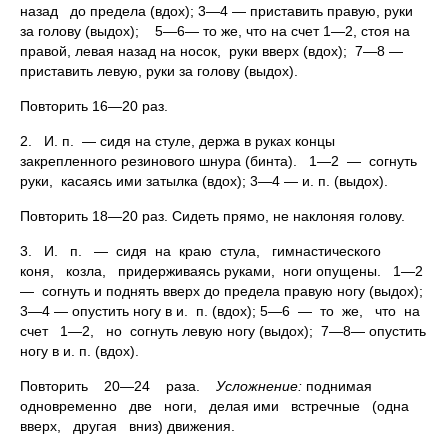
назад до предела (вдох); 3—4 — приставить правую, руки
за голову (выдох); 5—6— то же, что на счет 1—2, стоя на
правой, левая назад на носок, руки вверх (вдох); 7—8 —
приставить левую, руки за голову (выдох).
Повторить 16—20 раз.
2. И. п. — сидя на стуле, держа в руках концы
закрепленного резинового шнура (бинта). 1—2 — согнуть
руки, касаясь ими затылка (вдох); 3—4 — и. п. (выдох).
Повторить 18—20 раз. Сидеть прямо, не наклоняя голову.
3. И. п. — сидя на краю стула, гимнастического
коня, козла, придерживаясь руками, ноги опущены. 1—2
— согнуть и поднять вверх до предела правую ногу (выдох);
3—4 — опустить ногу в и. п. (вдох); 5—6 — то же, что на
счет 1—2, но согнуть левую ногу (выдох); 7—8— опустить
ногу в и. п. (вдох).
Повторить 20—24 раза.
Усложнение:
поднимая
одновременно две ноги, делая ими встречные (одна
вверх, другая вниз) движения.