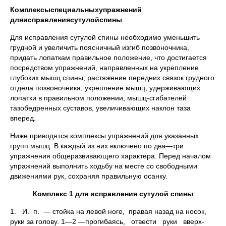
Комплексы
специальных
упражнений
для
исправления
сутулой
спины
Для исправления сутулой спины необходимо уменьшить
грудной и увеличить поясничный изгиб позвоночника,
придать лопаткам правильное положение, что достигается
посредством упражнений, направленных на укрепление
глубоких мышц спины; растяжение передних связок грудного
отдела позвоночника; укрепление мышц, удерживающих
лопатки в правильном положении; мышц-сгибателей
тазобедренных суставов, увеличивающих наклон таза
вперед.
Ниже приводятся комплексы упражнений для указанных
групп мышц. В каждый из них включено по два—три
упражнения общеразвивающего характера. Перед началом
упражнений выполнить ходьбу на месте со свободными
движениями рук, сохраняя правильную осанку.
Комплекс 1 для исправления сутулой спины
1. И. п. — стойка на левой ноге, правая назад на носок,
руки за голову. 1—2 —прогибаясь, отвести руки вверх-