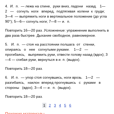
4. И. п. — лежа на спине, руки вниз, ладони назад. 1—
2 — согнуть ноги вперед, подтягивая колени к груди;
3—4 — выпрямить ноги в вертикальное положение (до угла
90°); 5—6— согнуть ноги; 7—8 — и. п.
Повторить 16—20 раз.
Усложнение:
упражнение выполнить в
два раза быстрее. Дыхание свободное, равномерное.
5. И. п. — стоя на расстоянии полшага от стенки,
опираясь о нее согнутыми руками. 1—2 —
прогибаясь, выпрямить руки, отвести голову назад (вдох); 3
—4 — сгибая руки, вернуться в и. п. (выдох).
Повторить 18—20 раз.
6. И. п. — упор стоя согнувшись, ноги врозь. 1—2 —
разгибаясь, наклон вперед прогнувшись с руками в
стороны (вдох); 3—4 — и. п. (выдох).
Повторить 18—20 раз.
1
2
3
4
5
6
Похожие материалы