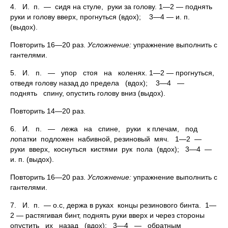
4. И. п. — сидя на стуле, руки за голову. 1—2 — поднять
руки и голову вверх, прогнуться (вдох); 3—4 — и. п.
(выдох).
Повторить 16—20 раз.
Усложнение:
упражнение выполнить с
гантелями.
5. И. п. — упор стоя на коленях. 1—2 — прогнуться,
отведя голову назад до предела (вдох); 3—4 —
поднять спину, опустить голову вниз (выдох).
Повторить 14—20 раз.
6. И. п. — лежа на спине, руки к плечам, под
лопатки подложен набивной, резиновый мяч. 1—2 —
руки вверх, коснуться кистями рук пола (вдох); 3—4 —
и. п. (выдох).
Повторить 16—20 раз.
Усложнение:
упражнение выполнить с
гантелями.
7. И. п. — о.с, держа в руках концы резинового бинта. 1—
2 — растягивая бинт, поднять руки вверх и через стороны
опустить их назад (вдох); 3—4 — обратным