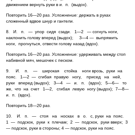
движением вернуть руки в и. п. (выдох).
Повторить 16—20 раз.
Усложнение:
держать в руках
сложенный вдвое шнур и гантели.
8. И. п. — упор сидя сзади. 1—2 — согнуть ноги,
наклонить голову вперед (выдох); 3—4 — выпрямить
ноги, прогнуться, отвести голову назад (вдох).
Повторить 16—20 раз.
Усложнение:
удерживать между стоп
набивной мяч, мешочек с песком.
9. И. п. — широкая стойка ноги врозь, руки на
пояс. 1—2 — сгибая правую ногу, присед на ней,
руки вперед (выдох); 3—4 — и. п. (вдох); 5—6— то
же, что на счет 1—2, сгибая левую ногу (выдох); 7—8—
и. п. (вдох).
Повторить 18—20 раз.
10. И. п. — стоя на носках в о. с, руки на пояс.
1 — подскок, руки к плечам; 2 — подскок, руки вверх; 3
— подскок, руки в стороны; 4 — подскок, руки на пояс.