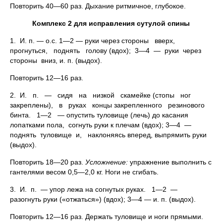
Повторить 40—60 раз. Дыхание ритмичное, глубокое.
Комплекс 2 для исправления сутулой спины
1. И. п. — о.с. 1—2 — руки через стороны вверх,
прогнуться, поднять голову (вдох); 3—4 — руки через
стороны вниз, и. п. (выдох).
Повторить 12—16 раз.
2. И. п. — сидя на низкой скамейке (стопы ног
закреплены), в руках концы закрепленного резинового
бинта. 1—2 — опустить туловище (лечь) до касания
лопатками пола, согнуть руки к плечам (вдох); 3—4 —
поднять туловище и, наклоняясь вперед, выпрямить руки
(выдох).
Повторить 18—20 раз.
Усложнение:
упражнение выполнить с
гантелями весом 0,5—2,0 кг. Ноги не сгибать.
3. И. п. — упор лежа на согнутых руках. 1—2 —
разогнуть руки («отжаться») (вдох); 3—4 — и. п. (выдох).
Повторить 12—16 раз. Держать туловище и ноги прямыми.