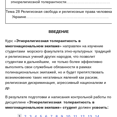
этнорелигиозной толерантности………………………………
Тема 28 Религиозная свобода и религиозные права человека в
Украине…………………………………………………………..
ВВЕДЕНИЕ
Курс «
Этнорелигиозная толерантность в
многонациональном экипаже
» направлен на изучение
студентами морского факультета этно-культурных традиций
и религиозных учений других народов, что позволит
студентам в дальнейшем, не только более эффективно
выполнять свои служебные обязанности в рамках
полинациональных экипажей, но и будет препятствовать
возникновению таких негативных явлений как расизм,
религиозная дискриминация, агрессивный национализм и
др.
В результате подготовки и написания контрольной работы по
дисциплине «
Этнорелигиозная толерантность в
многонациональном экипаже
»
студент
должен
усвоить:
1
2
3
4
5
6
7
8
9
10
11
12
13
14