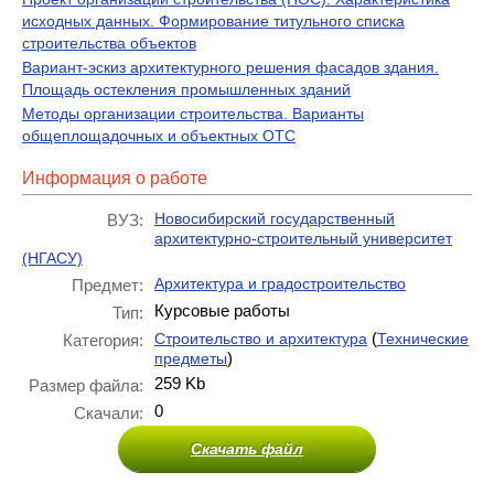
исходных данных. Формирование титульного списка
строительства объектов
Вариант-эскиз архитектурного решения фасадов здания.
Площадь остекления промышленных зданий
Методы организации строительства. Варианты
общеплощадочных и объектных ОТС
Информация о работе
Новосибирский государственный
ВУЗ:
архитектурно-строительный университет
(НГАСУ)
Архитектура и градостроительство
Предмет:
Курсовые работы
Тип:
(
Строительство и архитектура
Технические
Категория:
)
предметы
259 Kb
Размер файла:
0
Скачали:
Скачать файл