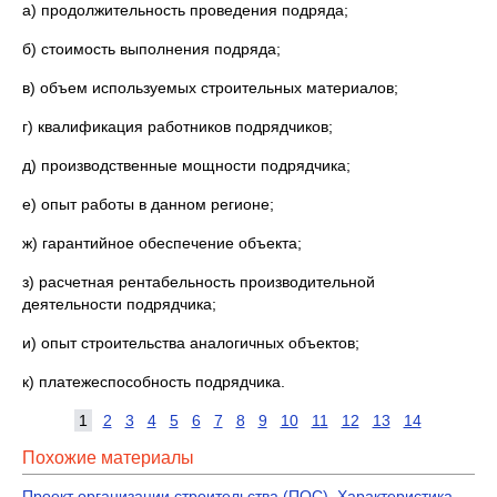
а) продолжительность проведения подряда;
б) стоимость выполнения подряда;
в) объем используемых строительных материалов;
г) квалификация работников подрядчиков;
д) производственные мощности подрядчика;
е) опыт работы в данном регионе;
ж) гарантийное обеспечение объекта;
з) расчетная рентабельность производительной
деятельности подрядчика;
и) опыт строительства аналогичных объектов;
к) платежеспособность подрядчика.
1
2
3
4
5
6
7
8
9
10
11
12
13
14
Похожие материалы
Проект организации строительства (ПОС). Характеристика