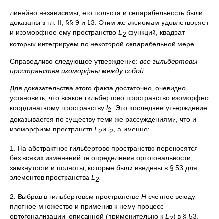
линейно независимы; его полнота и сепарабельность были
доказаны в гл. II, §§ 9 и 13. Этим же аксиомам удовлетворяет
и изоморфное ему пространство
L
функций, квадрат
2
которых интегрируем по некоторой сепарабельной мере.
Справедливо следующее утверждение:
все гильбертовы
пространства изоморфны между собой.
Для доказательства этого факта достаточно, очевидно,
установить, что всякое гильбертово пространство изоморфно
координатному пространству
l
. Это последнее утверждение
2
доказывается по существу теми же рассуждениями, что и
изоморфизм пространств
L
и
l
, а именно:
2
2
1. На абстрактное гильбертово пространство переносятся
без всяких изменений те определения ортогональности,
замкнутости и полноты, которые были введены в § 53 для
элементов пространства
L
.
2
2. Выбрав в гильбертовом пространстве
Н
счетное всюду
плотное множество и применив к нему процесс
ортогонализации, описанной (применительно к
L
) в § 53,
2