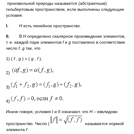
произвольной природы называется (абстрактным)
гильбертовым пространством, если выполнены следующие
условия:
I.
H
есть линейное пространство.
II.
В
Н
определено скалярное произведение элементов,
т. е. каждой паре элементов
f
и
g
поставлено в соответствие
число
f
,
g
так, что
1) (
f
,
g
) = (
g
,
f
),
2)
3)
4)
Иначе говоря, условия I и II означают, что
Н
– евклидово
пространство. Число |
называется нормой
элемента
f
.