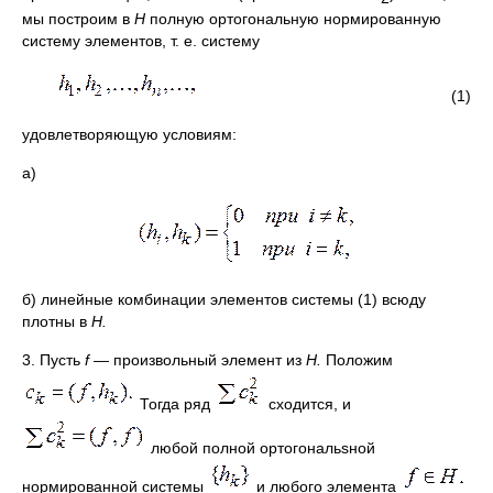
мы построим в
Н
полную ортогональную нормированную
систему элементов, т. е. систему
(1)
удовлетворяющую условиям:
а)
б) линейные комбинации элементов системы (1) всюду
плотны в
Н.
3. Пусть
f
— произвольный элемент из
Н.
Положим
Тогда ряд
сходится, и
любой полной ортогональsной
нормированной системы
и любого элемента