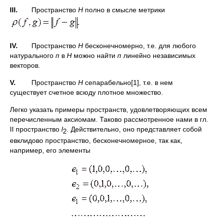
III.
Пространство
Н
полно в смысле метрики
IV.
Пространство
Н
бесконечномерно, т.е. для любого
натурального
п
в
Н
можно найти
п
линейно независимых
векторов.
V.
Пространство
Н
сепарабельно[1], т.е. в нем
существует счетное всюду плотное множество.
Легко указать примеры пространств, удовлетворяющих всем
перечисленным аксиомам. Таково рассмотренное нами в гл.
II пространство
l
. Действительно, оно представляет собой
2
евклидово пространство, бесконечномерное, так как,
например, его элементы