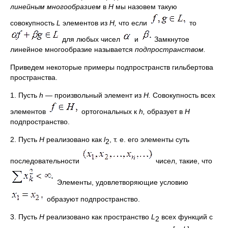
линейным многообразием
в
Н
мы назовем такую
совокупность
L
элементов из
Н,
что если
то
для любых чисел
и
Замкнутое
линейное многообразие называется
подпространством.
Приведем некоторые примеры подпространств гильбертова
пространства.
1. Пусть
h
— произвольный элемент из
Н.
Совокупность всех
элементов
ортогональных к
h,
образует в
Н
подпространство.
2. Пусть
Н
реализовано как
l
, т. е. его элементы суть
2
последовательности
чисел, такие, что
Элементы, удовлетворяющие условию
образуют подпространство.
3. Пусть
Н
реализовано как пространство
L
всех функций с
2