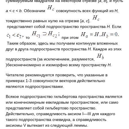
суммируемым квадратом на некотором отрезке [
а
,
b
], и пусть
а
<
с
<
b.
Обозначим
совокупность всех функций из
Н,
тождественно равных нулю на отрезке [
a
,
с
].
представляет собой подпространство пространства
Н.
Если
то
при этом
Таким образом, здесь мы получаем континуум вложенных
друг в друга подпространств пространства
Н.
Каждое из этих
подпространств (за исключением, разумеется,
)бесконечномерно и изоморфно всему пространству
Н.
Читателю рекомендуется проверить, что указанные в
примерах 1-3 совокупности векторов действительно
являются подпространствами.
Всякое подпространство гильбертова пространства является
или конечномерным евклидовым пространством, или само
представляет собой гильбертово пространство.
Действительно, справедливость аксиом I—III для каждого
такого подпространства очевидна, а справедливость
аксиомы V вытекает из следующей леммы.