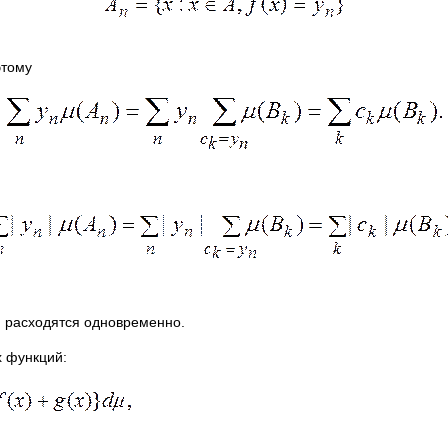
этому
 расходятся одновременно.
х функций: