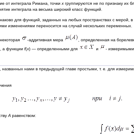
чие от интеграла Римана, точки
х
группируются не по признаку их б
онятие интеграла на весьма широкий класс функций.
наково для функций, заданных на любых пространствах с мерой, в 
щими изменениями переносится на случай нескольких переменных.
 некоторая
-аддитивная мера
,
определенная на борелев
, а функции
f
(
x
) — определенными для
и
- измеримыми
, названных нами в предыдущей главе простыми, т. е. для измери
ачения
ству
А
равенством: