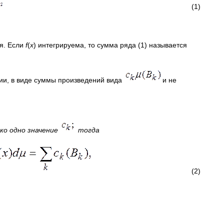
(1)
ся. Если
f
(
x
) интегрируема, то сумма ряда (1) называется
ции, в виде суммы произведений вида
и не
о одно значение
тогда
(2)