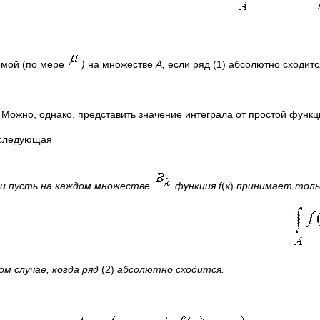
емой (по мере
)
на множестве
А,
если ряд (1) абсолютно сходит
 Можно, однако, представить значение интеграла от простой функ
 следующая
 и пусть на каждом множестве
функция
f
(
x
)
принимает тольк
м случае, когда ряд
(2)
абсолютно сходится.