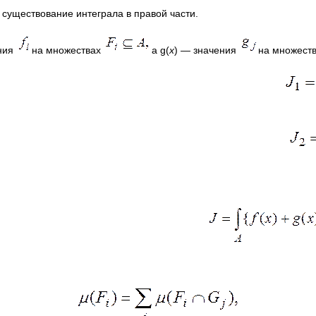
 существование интеграла в правой части.
ения
на множествах
а g(
х
)
—
значения
на множест