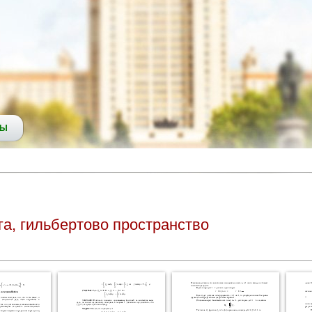
СЫ
га, гильбертово пространство