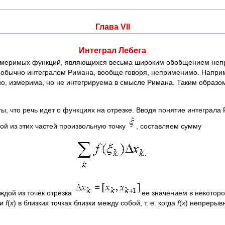
Глава VII
Интеграл Лебега
измеримых функций, являющихся весьма широким обобщением непр
 обычно интегралом Римана, вообще говоря, неприменимо. Наприм
о, измерима, но не интегрируема в смысле Римана. Таким образо
, что речь идет о функциях на отрезке. Вводя понятие интеграла
ждой из этих частей произвольную точку
, составляем сумму
аждой из точек отрезка
ее значением в некотор
ии
f
(
x
) в близких точках близки между собой, т. е. когда
f
(
x
) непрерыв