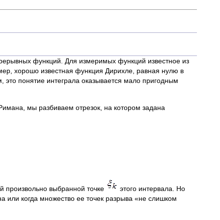
ерывных функций. Для измеримых функций известное из
ер, хорошо известная функция Дирихле, равная нулю в
м, это понятие интеграла оказывается мало пригодным
 Римана, мы разбиваем отрезок, на котором задана
ой произвольно выбранной точке
этого интервала. Но
на или когда множество ее точек разрыва «не слишком