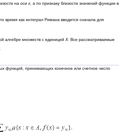
лизости на оси
х,
а по признаку близости значений функции в
то время как интеграл Римана вводится сначала для
ой алгебре множеств с единицей
X.
Все рассматриваемые
.
мых функций, принимающих конечное или счетное число