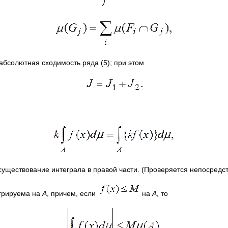
 абсолютная сходимость ряда (5); при этом
существование интеграла в правой части. (Проверяется непосредст
егрируема на
A
, причем, если
на
А
, то