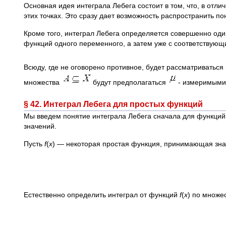
Основная идея интеграла Лебега состоит в том, что, в отли
этих точках. Это сразу дает возможность распространить п
Кроме того, интеграл Лебега определяется совершенно оди
функций одного переменного, а затем уже с соответствую
Всюду, где не оговорено противное, будет рассматриваться
множества
будут предполагаться
- измеримыми
§ 42. Интеграл Лебега для простых функций
Мы введем понятие интеграла Лебега сначала для функций
значений.
Пусть
f
(
x
)
—
некоторая простая функция, принимающая зн
Естественно определить интеграл от функций
f
(
х
) по множе