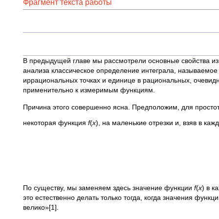
Фрагмент текста работы
В предыдущей главе мы рассмотрели основные свойства 
анализа классическое определение интеграла, называемое
иррациональных точках и единице в рациональных, очевидн
применительно к измеримым функциям.
Причина этого совершенно ясна. Предположим, для простоты
некоторая функция
f
(
x
), на маленькие отрезки и, взяв в ка
По существу, мы заменяем здесь значение функции
f
(
x
) в к
это естественно делать только тогда, когда значения функц
велико»[1].