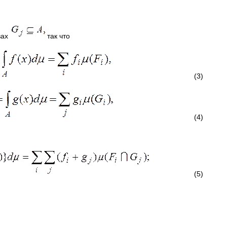
вах
так что
(3)
(4)
(5)