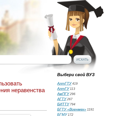
Выбери свой ВУЗ
льзовать
АлтГТУ
419
АлтГУ
ения неравенства
113
АмПГУ
296
АГТУ
267
БИТТУ
794
БГТУ «Военмех»
1191
БГМУ
172