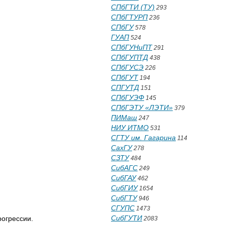
СПбГТИ (ТУ)
293
СПбГТУРП
236
СПбГУ
578
ГУАП
524
СПбГУНиПТ
291
СПбГУПТД
438
СПбГУСЭ
226
СПбГУТ
194
СПГУТД
151
СПбГУЭФ
145
СПбГЭТУ «ЛЭТИ»
379
ПИМаш
247
НИУ ИТМО
531
СГТУ им. Гагарина
114
СахГУ
278
СЗТУ
484
СибАГС
249
СибГАУ
462
СибГИУ
1654
СибГТУ
946
СГУПС
1473
СибГУТИ
огрессии.
2083