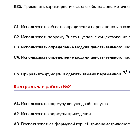
B
25.
Применить характеристическое свойство арифметическ
C
1.
Использовать область определения неравенства и знаки
C
2.
Использовать теорему Виета и условие существования д
C
3.
Использовать определение модуля действительного чис
C
4.
Использовать определение модуля действительного чис
C
5.
Приравнять функции и сделать замену переменной
Контрольная работа №2
A
1.
Использовать формулу синуса двойного угла.
A
2.
Использовать формулы приведения.
A
3.
Воспользоваться формулой корней тригонометрическог