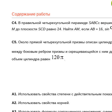
Содержание работы
С4.
В правильной четырехугольной пирамиде
SABC
с верши
М
до плоскости
SCD
равно 24. Найти
АМ
, если
АВ =
16,
sin
С5.
Около прямой четырехугольной призмы описан цилиндр.
между боковым ребром призмы и скрещивающейся с ним д
объем цилиндра равен
.
A
1.
Использовать свойства степени с действительным показ
A
2.
Использовать свойства корней.
A
3.
Использовать формулу сокращенного умножения: суммы