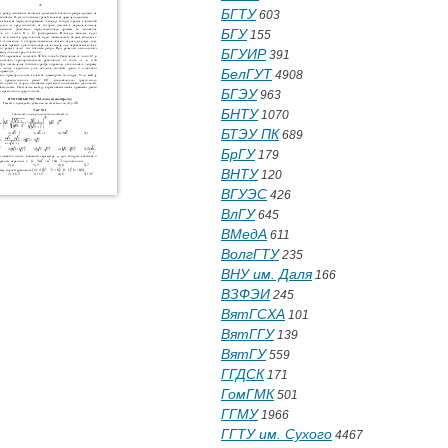
БГТУ
603
БГУ
155
БГУИР
391
БелГУТ
4908
БГЭУ
963
БНТУ
1070
БТЭУ ПК
689
БрГУ
179
ВНТУ
120
ВГУЭС
426
ВлГУ
645
ВМедА
611
ВолгГТУ
235
ВНУ им. Даля
166
ВЗФЭИ
245
ВятГСХА
101
ВятГГУ
139
ВятГУ
559
ГГДСК
171
ГомГМК
501
ГГМУ
1966
ГГТУ им. Сухого
4467