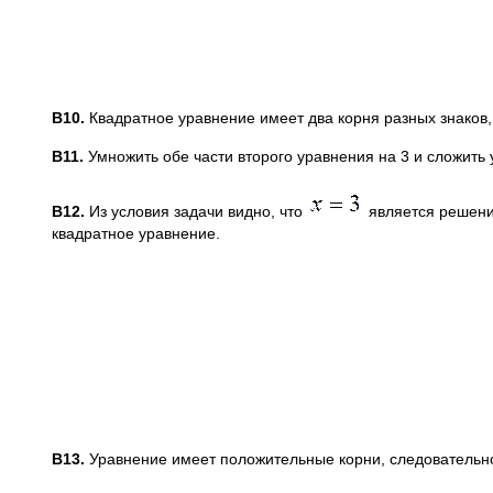
B
10.
Квадратное уравнение имеет два корня разных знаков,
B
11.
Умножить обе части второго уравнения на 3 и сложить
B
12.
Из условия задачи видно, что
является решение
квадратное уравнение.
B
13.
Уравнение имеет положительные корни, следовательн