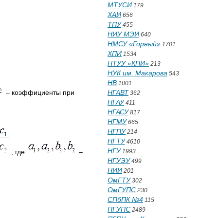
МТУСИ
179
ХАИ
656
ТПУ
455
НИУ МЭИ
640
НМСУ «Горный»
1701
ХПИ
1534
НТУУ «КПИ»
213
НУК им. Макарова
543
НВ
1001
– коэффициенты при
НГАВТ
362
НГАУ
411
НГАСУ
817
НГМУ
665
НГПУ
214
НГТУ
4610
НГУ
, где
–
1993
НГУЭУ
499
НИИ
201
ОмГТУ
302
ОмГУПС
230
СПбПК №4
115
ПГУПС
2489