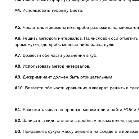
A
4.
Использовать теорему Виета.
A
5.
Числитель и знаменатель дроби разложить на множител
A
6.
Решить методом интервалов. На числовой оси отметить т
промежутки, где дробь меньше либо равна нулю.
A
7.
Возвести обе части уравнения в куб.
A
8.
Использовать метод интервалов.
A
9.
Дискриминант должен быть отрицательным.
A
10.
Возвести обе части уравнения в квадрат, решить и сде
B
1.
Разложить числа на простые множители и найти
НОК
и
B
2.
Записать в виде степени с дробным показателем, пере
B
3.
Приравнять сухую массу цемента на складе и в привезе