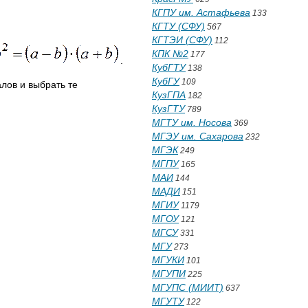
КГПУ им. Астафьева
133
КГТУ (СФУ)
567
КГТЭИ (СФУ)
112
КПК №2
177
.
КубГТУ
138
КубГУ
109
лов и выбрать те
КузГПА
182
КузГТУ
789
МГТУ им. Носова
369
МГЭУ им. Сахарова
232
МГЭК
249
МГПУ
165
МАИ
144
МАДИ
151
МГИУ
1179
МГОУ
121
МГСУ
331
МГУ
273
МГУКИ
101
МГУПИ
225
МГУПС (МИИТ)
637
МГУТУ
122