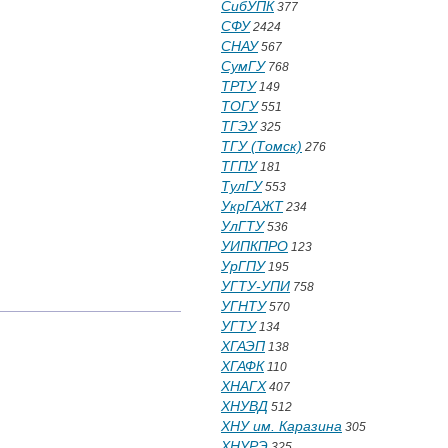
СибУПК
377
СФУ
2424
СНАУ
567
СумГУ
768
ТРТУ
149
ТОГУ
551
ТГЭУ
325
ТГУ (Томск)
276
ТГПУ
181
ТулГУ
553
УкрГАЖТ
234
УлГТУ
536
УИПКПРО
123
УрГПУ
195
УГТУ-УПИ
758
УГНТУ
570
УГТУ
134
ХГАЭП
138
ХГАФК
110
ХНАГХ
407
ХНУВД
512
ХНУ им. Каразина
305
ХНУРЭ
325