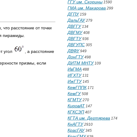
ГГУ им. Скорины
1590
ГМА им. Макарова
299
ДГПУ
159
ДальГАУ
279
ДВГГУ
134
к, что расстояние от точки
ДВГМУ
408
ия пирамиды.
ДВГТУ
936
ДВГУПС
305
ДВФУ
т угол
, а расстояние
949
ДонГТУ
498
ерхности призмы, если
ДИТМ МНТУ
109
ИвГМА
488
ИГХТУ
131
ИжГТУ
145
КемГППК
171
КемГУ
508
КГМТУ
270
КировАТ
147
КГКСЭП
407
КГТА им. Дегтярева
174
КнАГТУ
2910
КрасГАУ
345
КрасГМУ
629