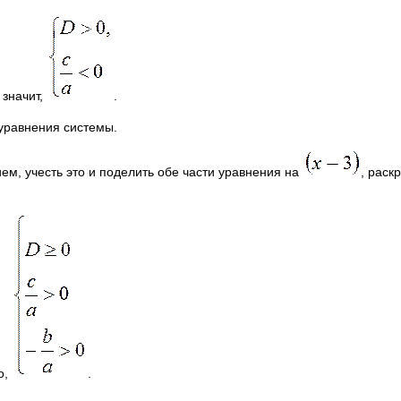
 значит,
.
 уравнения системы.
м, учесть это и поделить обе части уравнения на
, раск
о,
.