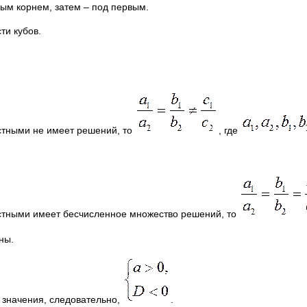
ым корнем, затем – под первым.
ти кубов.
стными не имеет решений, то
, где
стными имеет бесчисленное множество решений, то
ны.
 значения, следовательно,
.