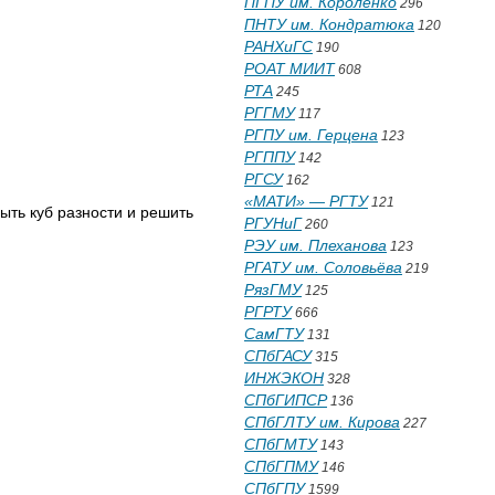
ПГПУ им. Короленко
296
ПНТУ им. Кондратюка
120
РАНХиГС
190
РОАТ МИИТ
608
РТА
245
РГГМУ
117
РГПУ им. Герцена
123
РГППУ
142
РГСУ
162
«МАТИ» — РГТУ
121
рыть куб разности и решить
РГУНиГ
260
РЭУ им. Плеханова
123
РГАТУ им. Соловьёва
219
РязГМУ
125
РГРТУ
666
СамГТУ
131
СПбГАСУ
315
ИНЖЭКОН
328
СПбГИПСР
136
СПбГЛТУ им. Кирова
227
СПбГМТУ
143
СПбГПМУ
146
СПбГПУ
1599