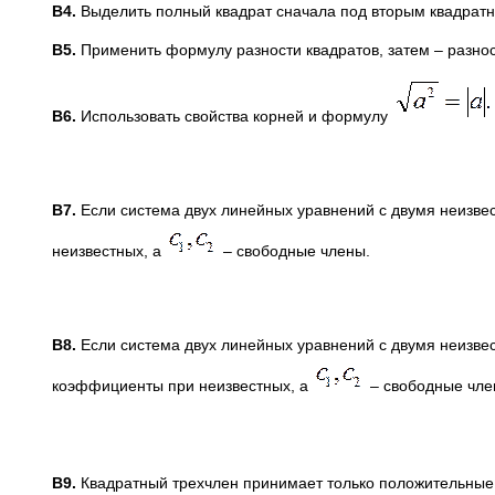
B
4.
Выделить полный квадрат сначала под вторым квадратн
B
5.
Применить формулу разности квадратов, затем – разнос
B
6.
Использовать свойства корней и формулу
B
7.
Если система двух линейных уравнений с двумя неизве
неизвестных, а
– свободные члены.
B
8.
Если система двух линейных уравнений с двумя неизве
коэффициенты при неизвестных, а
– свободные чле
B
9.
Квадратный трехчлен принимает только положительные