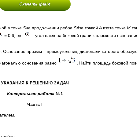
Скачать файл
ной в точке
S
на продолжении ребра
SA
за точкой
А
взята точка
М
та
= 0,6, где
– угол наклона боковой грани к плоскости основан
 Основание призмы – прямоугольник, диагонали которого образую
иагональю основания равно
. Найти площадь боковой пов
УКАЗАНИЯ К РЕШЕНИЮ ЗАДАЧ
Контрольная работа
№1
Часть
I
ателем.
 кубов.