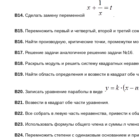
B
14.
Сделать замену переменной
.
B
15.
Перемножить первый и четвертый, второй и третий со
B
16.
Найти производную, критические точки, промежутки мо
B
17.
Решение задачи аналогичное решению задачи №16.
B
18.
Раскрыть модуль и решить систему квадратных нераве
B
19.
Найти область определения и возвести в квадрат обе ч
B
20.
Записать уравнение параболы в виде
B
21.
Возвести в квадрат обе части уравнения.
B
22.
Все собрать в левую часть неравенства, привести к о
B
23.
Использовать формулы общего члена и суммы
n
члено
B
24.
Перемножить степени с одинаковым основанием и при