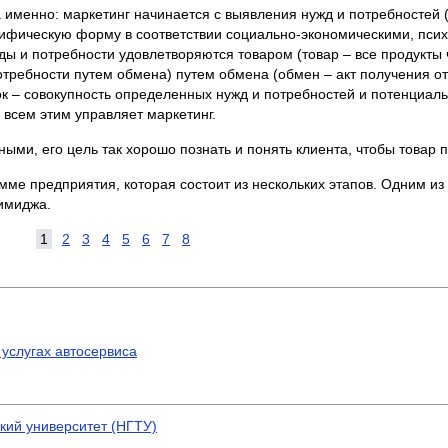
а именно: маркетинг начинается с выявления нужд и потребностей 
ецифическую форму в соответствии социально-экономическими, пси
ы и потребности удовлетворяются товаром (товар – все продукты
требности путем обмена) путем обмена (обмен – акт получения от
ок – совокупность определенных нужд и потребностей и потенциал
 всем этим управляет маркетинг.
ыми, его цель так хорошо познать и понять клиента, чтобы товар 
мме предприятия, которая состоит из нескольких этапов. Одним и
имиджа.
1
2
3
4
5
6
7
8
услугах автосервиса
кий университет (НГТУ)