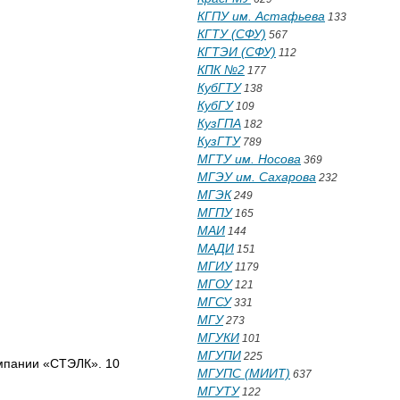
КГПУ им. Астафьева
133
КГТУ (СФУ)
567
КГТЭИ (СФУ)
112
КПК №2
177
КубГТУ
138
КубГУ
109
КузГПА
182
КузГТУ
789
МГТУ им. Носова
369
МГЭУ им. Сахарова
232
МГЭК
249
МГПУ
165
МАИ
144
МАДИ
151
МГИУ
1179
МГОУ
121
МГСУ
331
МГУ
273
МГУКИ
101
МГУПИ
225
мпании «СТЭЛК». 10
МГУПС (МИИТ)
637
МГУТУ
122