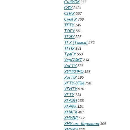
СибУПК
377
СФУ
2424
СНАУ
567
СумГУ
768
ТРТУ
149
ТОГУ
551
ТГЭУ
325
ТГУ (Томск)
276
ТГПУ
181
ТулГУ
553
УкрГАЖТ
234
УлГТУ
536
УИПКПРО
123
УрГПУ
195
УГТУ-УПИ
758
УГНТУ
570
УГТУ
134
ХГАЭП
138
ХГАФК
110
ХНАГХ
407
ХНУВД
512
ХНУ им. Каразина
305
ХНУРЭ
325