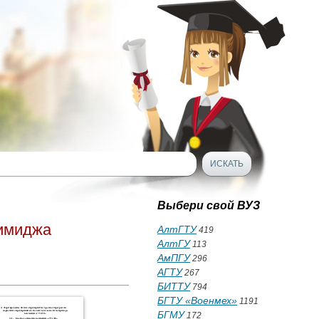
Выбери свой ВУЗ
 имиджа
АлтГТУ
419
АлтГУ
113
АмПГУ
296
АГТУ
267
БИТТУ
794
БГТУ «Военмех»
1191
БГМУ
172