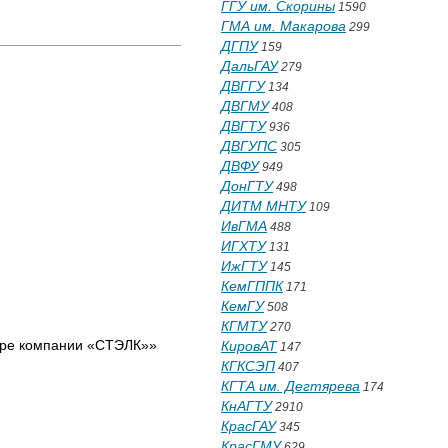
ГГУ им. Скорины
1590
ГМА им. Макарова
299
ДГПУ
159
ДальГАУ
279
ДВГГУ
134
ДВГМУ
408
ДВГТУ
936
ДВГУПС
305
ДВФУ
949
ДонГТУ
498
ДИТМ МНТУ
109
ИвГМА
488
ИГХТУ
131
ИжГТУ
145
КемГППК
171
КемГУ
508
КГМТУ
270
ере компании «СТЭЛК»»
КировАТ
147
КГКСЭП
407
КГТА им. Дегтярева
174
КнАГТУ
2910
КрасГАУ
345
КрасГМУ
629