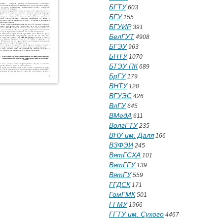
БГТУ
603
БГУ
155
БГУИР
391
БелГУТ
4908
БГЭУ
963
БНТУ
1070
БТЭУ ПК
689
БрГУ
179
ВНТУ
120
ВГУЭС
426
ВлГУ
645
ВМедА
611
ВолгГТУ
235
ВНУ им. Даля
166
ВЗФЭИ
245
ВятГСХА
101
ВятГГУ
139
ВятГУ
559
ГГДСК
171
ГомГМК
501
ГГМУ
1966
ГГТУ им. Сухого
4467