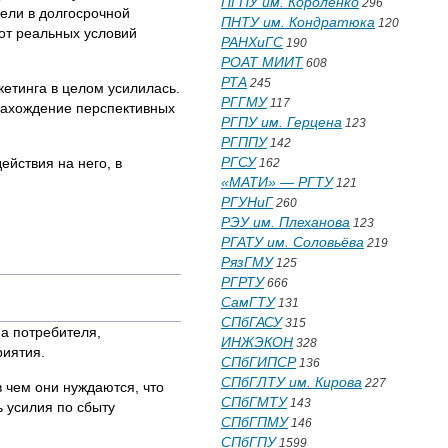
ПГПУ им. Короленко
296
цели в долгосрочной
ПНТУ им. Кондратюка
120
от реальных условий
РАНХиГС
190
РОАТ МИИТ
608
РТА
245
кетинга в целом усилилась.
РГГМУ
117
нахождение перспективных
РГПУ им. Герцена
123
РГППУ
142
РГСУ
йствия на него, в
162
«МАТИ» — РГТУ
121
РГУНиГ
260
РЭУ им. Плеханова
123
РГАТУ им. Соловьёва
219
РязГМУ
125
РГРТУ
666
СамГТУ
131
СПбГАСУ
315
а потребителя,
ИНЖЭКОН
328
риятия.
СПбГИПСР
136
СПбГЛТУ им. Кирова
227
 чем они нуждаются, что
СПбГМТУ
143
 усилия по сбыту
СПбГПМУ
146
СПбГПУ
1599