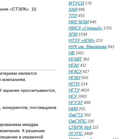
МТУСИ
179
ании «СТЭЛК». 10
ХАИ
656
ТПУ
455
НИУ МЭИ
640
НМСУ «Горный»
1701
ХПИ
1534
НТУУ «КПИ»
213
НУК им. Макарова
543
НВ
1001
НГАВТ
362
НГАУ
411
НГАСУ
817
итерием является
НГМУ
665
м компаниям.
НГПУ
214
НГТУ
ей заранее просчитываются,
4610
НГУ
1993
НГУЭУ
499
, конкурентов, поставщиков
НИИ
201
ОмГТУ
302
ОмГУПС
230
мированием имиджа
СПбПК №4
115
 компании. К решению
ПГУПС
2489
решение в указанной