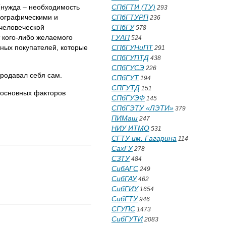
(нужда – необходимость
СПбГТИ (ТУ)
293
хографическими и
СПбГТУРП
236
 человеческой
СПбГУ
578
 кого-либо желаемого
ГУАП
524
ьных покупателей, которые
СПбГУНиПТ
291
СПбГУПТД
438
СПбГУСЭ
226
продавал себя сам.
СПбГУТ
194
СПГУТД
151
з основных факторов
СПбГУЭФ
145
СПбГЭТУ «ЛЭТИ»
379
ПИМаш
247
НИУ ИТМО
531
СГТУ им. Гагарина
114
СахГУ
278
СЗТУ
484
СибАГС
249
СибГАУ
462
СибГИУ
1654
СибГТУ
946
СГУПС
1473
СибГУТИ
2083