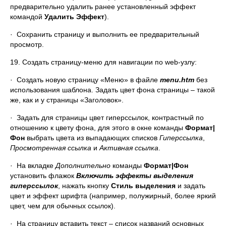
предварительно удалить ранее установленный эффект
командой
Удалить Эффект
).
· Сохранить страницу и выполнить ее предварительный
просмотр.
19. Создать страницу-меню для навигации по web-узлу:
· Создать новую страницу «Меню» в файле
menu
.htm
без
использования шаблона. Задать цвет фона страницы – такой
же, как и у страницы «Заголовок».
· Задать для страницы цвет гиперссылок, контрастный по
отношению к цвету фона, для этого в окне команды
Формат|
Фон
выбрать цвета из выпадающих списков
Гиперссылка
,
Просмотренная ссылка
и
Активная ссылка
.
· На вкладке
Дополнительно
команды
Формат|Фон
установить флажок
Включить эффекты выделения
гиперссылок
, нажать кнопку
Стиль выделения
и задать
цвет и эффект шрифта (например, полужирный, более яркий
цвет, чем для обычных ссылок).
· На страницу вставить текст – список названий основных