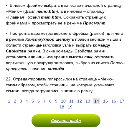
· В левом фрейме выбрать в качестве начальной страницу
«Меню» (файл
menu
.htm
), а в нижнем – страницу
«Главная» (файл
main
.htm
). Сохранить страницу с
фреймами и просмотреть ее в режиме
Просмотр
.
· Настроить параметры верхнего фрейма (рамки), для чего
в режиме
Конструктор
щелкнуть правой кнопкой мыши в
области страницы-заголовка узла и выбрать
команду
Свойства рамки
. В окне команды Свойства рамки
установить единицы измерения высоты
тчк
, отключить
вертикальную прокрутку заголовка, выбрав из списка
Полосы
прокрутки
значение
никогда
.
22. Отредактировать гиперссылки на странице «Меню»
таким образом, чтобы страницы, на которые указывают
ссылки, всегда загружались в нижнюю рамку:
1
2
3
4
5
6
7
8
9
10
11
12
13
14
15
16
17
18
19
Скачать файл