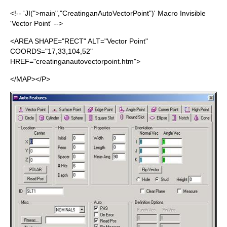
<!-- 'JI(">main","CreatinganAutoVectorPoint")' Macro Invisible
'Vector Point' -->
<AREA SHAPE="RECT" ALT="Vector Point"
COORDS="17,33,104,52"
HREF="creatinganautovectorpoint.htm">
</MAP></P>