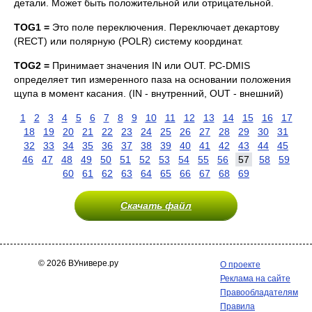
детали. Может быть положительной или отрицательной.
TOG1 =
Это поле переключения. Переключает декартову
(RECT) или полярную (POLR) систему координат.
TOG2 =
Принимает значения IN или OUT. PC-DMIS
определяет тип измеренного паза на основании положения
щупа в момент касания. (IN - внутренний, OUT - внешний)
1
2
3
4
5
6
7
8
9
10
11
12
13
14
15
16
17
18
19
20
21
22
23
24
25
26
27
28
29
30
31
32
33
34
35
36
37
38
39
40
41
42
43
44
45
46
47
48
49
50
51
52
53
54
55
56
57
58
59
60
61
62
63
64
65
66
67
68
69
Скачать файл
© 2026 ВУнивере.ру
О проекте
Реклама на сайте
Правообладателям
Правила