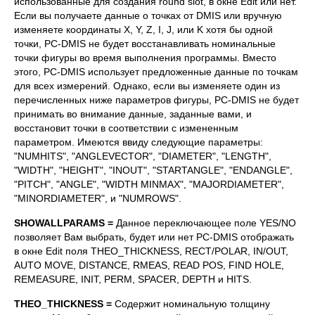
использованные для создания round slot, в окне Edit или нет.
Если вы получаете данные о точках от DMIS или вручную
изменяете координаты X, Y, Z, I, J, или K хотя бы одной
точки, PC-DMIS не будет восстанавливать номинальные
точки фигуры во время выполнения программы. Вместо
этого, PC-DMIS использует предложенные данные по точкам
для всех измерений. Однако, если вы изменяете один из
перечисленных ниже параметров фигуры, PC-DMIS не будет
принимать во внимание данные, заданные вами, и
восстановит точки в соответствии с измененным
параметром. Имеются ввиду следующие параметры:
"NUMHITS", "ANGLEVECTOR", "DIAMETER", "LENGTH",
"WIDTH", "HEIGHT", "INOUT", "STARTANGLE", "ENDANGLE",
"PITCH", "ANGLE", "WIDTH MINMAX", "MAJORDIAMETER",
"MINORDIAMETER", и "NUMROWS".
SHOWALLPARAMS
=
Данное переключающее поле YES/NO
позволяет Вам выбрать, будет или нет PC-DMIS отображать
в окне Edit поля THEO_THICKNESS, RECT/POLAR, IN/OUT,
AUTO MOVE, DISTANCE, RMEAS, READ POS, FIND HOLE,
REMEASURE, INIT, PERM, SPACER, DEPTH и HITS.
THEO_
THICKNESS =
Содержит номинальную толщину