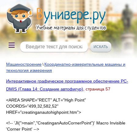
Машиностроение
Координатно-измерительные машины и
\
технология измерения
Интерактивное графическое программное обеспечение PC-
DMIS (Глава 14: Создание автофигур)
, страница 57
<AREA SHAPE="RECT" ALT="High Point"
COORDS="499,32,582,52"
HREF="creatinganautohighpoint.htm">
<!-- 'JI(">main","CreatinganAutoCornerPoint")' Macro Invisible
'Corner Point' -->