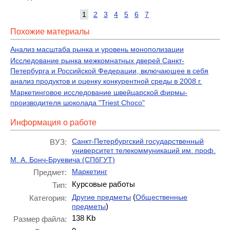
1
2
3
4
5
6
7
Похожие материалы
Анализ масштаба рынка и уровень монополизации
Исследование рынка межкомнатных дверей Санкт-
Петербурга и Российской Федерации, включающее в себя
анализ продуктов и оценку конкурентной среды в 2008 г.
Маркетинговое исследование швейцарской фирмы-
производителя шоколада "Triest Choco"
Информация о работе
Санкт-Петербургский государственный
ВУЗ:
университет телекоммуникаций им. проф.
М. А. Бонч-Бруевича (СПбГУТ)
Маркетинг
Предмет:
Курсовые работы
Тип:
(
Другие предметы
Общественные
Категория:
)
предметы
138 Kb
Размер файла: