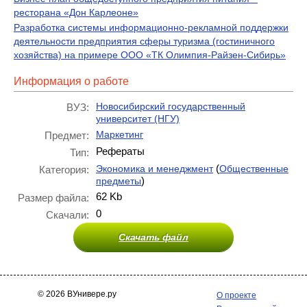
ресторана «Дон Карлеоне»
Разработка системы информационно-рекламной поддержки
деятельности предприятия сферы туризма (гостиничного
хозяйства) на примере ООО «ТК Олимпия-Райзен-Сибирь»
Информация о работе
Новосибирский государственный
ВУЗ:
университет (НГУ)
Маркетинг
Предмет:
Рефераты
Тип:
(
Экономика и менеджмент
Общественные
Категория:
)
предметы
62 Kb
Размер файла:
0
Скачали:
Скачать файл
© 2026 ВУнивере.ру
О проекте